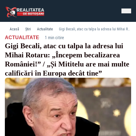
Acasă
Știri
Actualitate
Gigi Becali, atac cu talpa la adresa lui Mihai Rotaru: „Începem becalizarea României!” / „Și Mititelu are mai multe calificări în Europa decât tine”
·
ACTUALITATE
1 min citire
Gigi Becali, atac cu talpa la adresa lui
Mihai Rotaru: „Începem becalizarea
României!” / „Și Mititelu are mai multe
calificări în Europa decât tine”