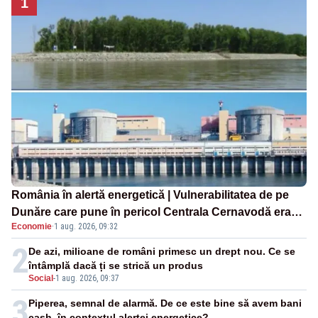
1
România în alertă energetică | Vulnerabilitatea de pe
Dunăre care pune în pericol Centrala Cernavodă era
Economie
·
1 aug. 2026, 09:32
cunoscută de pe vremea lui Ceaușescu
2
De azi, milioane de români primesc un drept nou. Ce se
întâmplă dacă ți se strică un produs
Social
-
1 aug. 2026, 09:37
3
Piperea, semnal de alarmă. De ce este bine să avem bani
cash, în contextul alertei energetice?