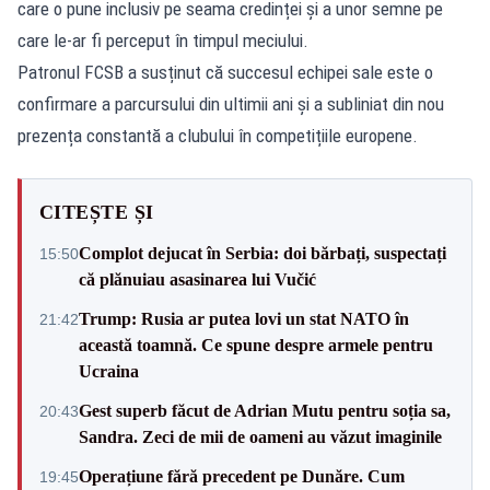
care o pune inclusiv pe seama credinței și a unor semne pe
care le-ar fi perceput în timpul meciului.
Patronul FCSB a susținut că succesul echipei sale este o
confirmare a parcursului din ultimii ani și a subliniat din nou
prezența constantă a clubului în competițiile europene.
CITEȘTE ȘI
Complot dejucat în Serbia: doi bărbați, suspectați
15:50
că plănuiau asasinarea lui Vučić
Trump: Rusia ar putea lovi un stat NATO în
21:42
această toamnă. Ce spune despre armele pentru
Ucraina
Gest superb făcut de Adrian Mutu pentru soția sa,
20:43
Sandra. Zeci de mii de oameni au văzut imaginile
Operațiune fără precedent pe Dunăre. Cum
19:45