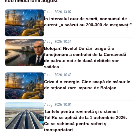
sub media lunii august
7 aug. 2026, 13:02
În intervalul orar de seară, consumul de
curent „a scăzut cu 200-300 de megawați”
7 aug. 2026, 10:51
Bolojan: Nivelul Dunării asigură o
funcționare a centralei de la Cernavodă
de patru-cinci zile dacă debitele vor
scădea
7 aug. 2026, 10:43
Criza din energie. Cine scapă de măsurile
de raționalizare impuse de Bolojan
7 aug. 2026, 10:01
Tarifele pentru rovinietă și sistemul
TollRo se aplică de la 1 octombrie 2026.
Ce se schimbă pentru șoferi și
transportatori