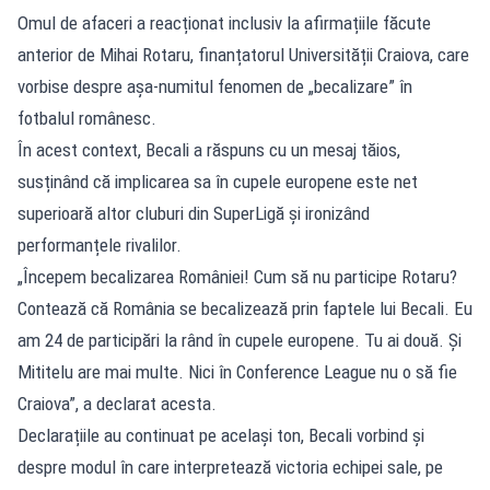
Omul de afaceri a reacționat inclusiv la afirmațiile făcute
anterior de Mihai Rotaru, finanțatorul Universității Craiova, care
vorbise despre așa-numitul fenomen de „becalizare” în
fotbalul românesc.
În acest context, Becali a răspuns cu un mesaj tăios,
susținând că implicarea sa în cupele europene este net
superioară altor cluburi din SuperLigă și ironizând
performanțele rivalilor.
„Începem becalizarea României! Cum să nu participe Rotaru?
Contează că România se becalizează prin faptele lui Becali. Eu
am 24 de participări la rând în cupele europene. Tu ai două. Și
Mititelu are mai multe. Nici în Conference League nu o să fie
Craiova”, a declarat acesta.
Declarațiile au continuat pe același ton, Becali vorbind și
despre modul în care interpretează victoria echipei sale, pe