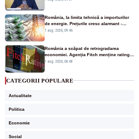
România, la limita tehnică a importurilor
de energie. Prețurile cresc alarmant -
Analiză Realitatea Plus
1 aug. 2026, 09:46
România a scăpat de retrogradarea
economiei. Agenția Fitch menține ratingul
„BBB-” cu perspectivă negativă
1 aug. 2026, 06:48
CATEGORII POPULARE
Actualitate
Politica
Economie
Social