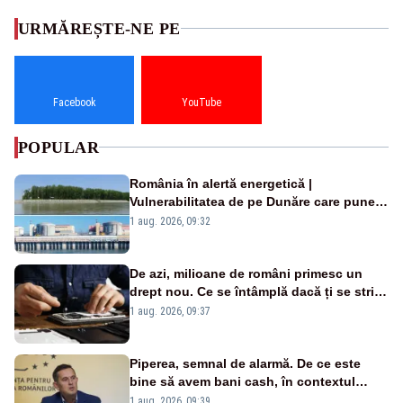
URMĂREȘTE-NE PE
Facebook
YouTube
POPULAR
România în alertă energetică |
Vulnerabilitatea de pe Dunăre care pune
în pericol Centrala Cernavodă era
1 aug. 2026, 09:32
cunoscută de pe vremea lui Ceaușescu
De azi, milioane de români primesc un
drept nou. Ce se întâmplă dacă ți se strică
un produs
1 aug. 2026, 09:37
Piperea, semnal de alarmă. De ce este
bine să avem bani cash, în contextul
alertei energetice?
1 aug. 2026, 09:39