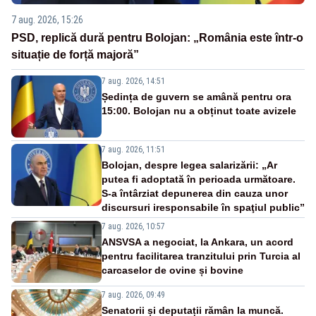
7 aug. 2026, 15:26
PSD, replică dură pentru Bolojan: „România este într-o
situație de forță majoră”
7 aug. 2026, 14:51
Ședința de guvern se amână pentru ora
15:00. Bolojan nu a obținut toate avizele
7 aug. 2026, 11:51
Bolojan, despre legea salarizării: „Ar
putea fi adoptată în perioada următoare.
S-a întârziat depunerea din cauza unor
discursuri iresponsabile în spaţiul public”
7 aug. 2026, 10:57
ANSVSA a negociat, la Ankara, un acord
pentru facilitarea tranzitului prin Turcia al
carcaselor de ovine și bovine
7 aug. 2026, 09:49
Senatorii și deputații rămân la muncă.