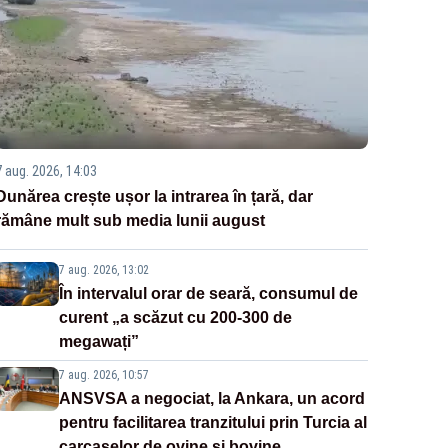
7 aug. 2026, 14:03
Dunărea crește ușor la intrarea în țară, dar
rămâne mult sub media lunii august
7 aug. 2026, 13:02
În intervalul orar de seară, consumul de
curent „a scăzut cu 200-300 de
megawați”
7 aug. 2026, 10:57
ANSVSA a negociat, la Ankara, un acord
pentru facilitarea tranzitului prin Turcia al
carcaselor de ovine și bovine