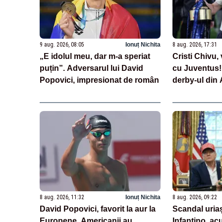
9 aug. 2026, 08:05
Ionuț Nichita
8 aug. 2026, 17:31
„E idolul meu, dar m-a speriat
Cristi Chivu, 
puțin”. Adversarul lui David
cu Juventus! 
Popovici, impresionat de român
derby-ul din 
8 aug. 2026, 11:32
Ionuț Nichita
8 aug. 2026, 09:22
David Popovici, favorit la aur la
Scandal uriaș
Europene. Americanii au
Infantino, ac