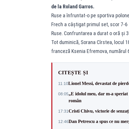
de la Roland Garros.
Ruse a înfruntat-o pe sportiva polo
Frech a câştigat primul set, scor 7-6
Ruse. Confruntarea a durat o oră şi 
Tot duminică, Sorana Cîrstea, locul 18
franceză Ksenia Efremova, numărul 62
CITEȘTE ȘI
Lionel Messi, devastat de pierd
11:10
„E idolul meu, dar m-a speriat
08:05
român
Cristi Chivu, victorie de senzaț
17:31
Dan Petrescu a spus ce nu merg
12:46