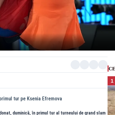
CE
1
 primul tur pe Ksenia Efremova
onat, duminică, în primul tur al turneului de grand slam