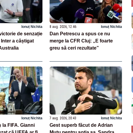
Ionuț Nichita
8 aug. 2026, 12:46
Ionuț Nichita
victorie de senzație
Dan Petrescu a spus ce nu
Inter a câștigat
merge la CFR Cluj: „E foarte
Australia
greu să ceri rezultate”
Ionuț Nichita
7 aug. 2026, 20:43
Ionuț Nichita
 la FIFA. Gianni
Gest superb făcut de Adrian
uzat că UEFA ar fi
Mutu pentru soția sa, Sandra.