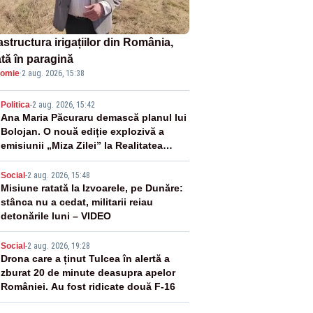
astructura irigațiilor din România,
ată în paragină
omie
·
2 aug. 2026, 15:38
2
Politica
-
2 aug. 2026, 15:42
Ana Maria Păcuraru demască planul lui
Bolojan. O nouă ediție explozivă a
emisiunii „Miza Zilei” la Realitatea
PLUS
3
Social
-
2 aug. 2026, 15:48
Misiune ratată la Izvoarele, pe Dunăre:
stânca nu a cedat, militarii reiau
detonările luni – VIDEO
4
Social
-
2 aug. 2026, 19:28
Drona care a ținut Tulcea în alertă a
zburat 20 de minute deasupra apelor
României. Au fost ridicate două F-16