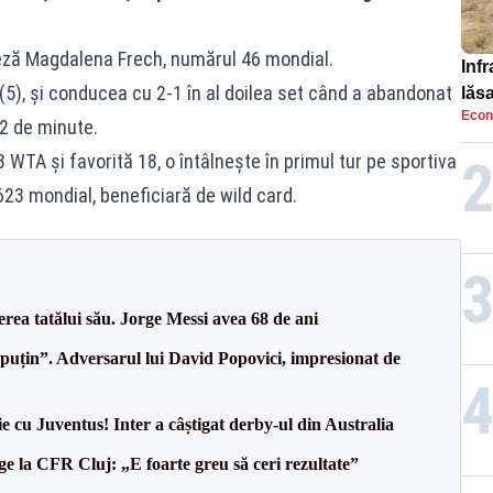
neză Magdalena Frech, numărul 46 mondial.
Infr
 (5), şi conducea cu 2-1 în al doilea set când a abandonat
lăs
Econ
32 de minute.
 WTA şi favorită 18, o întâlneşte în primul tur pe sportiva
3 mondial, beneficiară de wild card.
erea tatălui său. Jorge Messi avea 68 de ani
 puțin”. Adversarul lui David Popovici, impresionat de
ie cu Juventus! Inter a câștigat derby-ul din Australia
e la CFR Cluj: „E foarte greu să ceri rezultate”