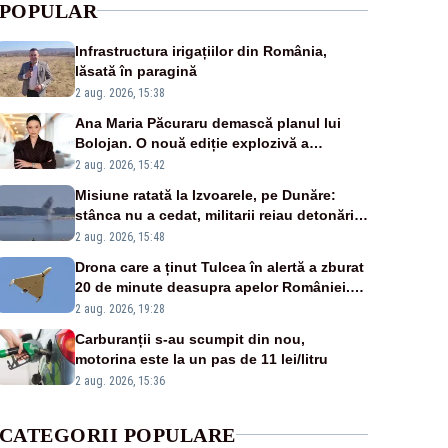
POPULAR
Infrastructura irigațiilor din România,
lăsată în paragină
2 aug. 2026, 15:38
Ana Maria Păcuraru demască planul lui
Bolojan. O nouă ediție explozivă a
emisiunii „Miza Zilei” la Realitatea PLUS
2 aug. 2026, 15:42
Misiune ratată la Izvoarele, pe Dunăre:
stânca nu a cedat, militarii reiau detonările
luni – VIDEO
2 aug. 2026, 15:48
Drona care a ținut Tulcea în alertă a zburat
20 de minute deasupra apelor României.
Au fost ridicate două F-16
2 aug. 2026, 19:28
Carburanții s-au scumpit din nou,
motorina este la un pas de 11 lei/litru
2 aug. 2026, 15:36
CATEGORII POPULARE