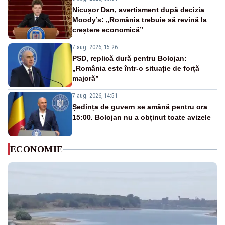
Nicușor Dan, avertisment după decizia
Moody’s: „România trebuie să revină la
creștere economică”
7 aug. 2026, 15:26
PSD, replică dură pentru Bolojan:
„România este într-o situație de forță
majoră”
7 aug. 2026, 14:51
Ședința de guvern se amână pentru ora
15:00. Bolojan nu a obținut toate avizele
ECONOMIE