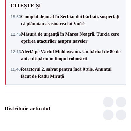
CITEȘTE ȘI
Complot dejucat în Serbia: doi bărbați, suspectați
15:50
că plănuiau asasinarea lui Vučić
Măsură de urgență în Marea Neagră. Turcia cere
12:45
oprirea atacurilor asupra navelor
Alertă pe Vârful Moldoveanu. Un bărbat de 80 de
12:16
ani a dispărut în timpul coborârii
Reactorul 2, salvat pentru încă 9 zile. Anunțul
11:40
făcut de Radu Miruță
Distribuie articolul