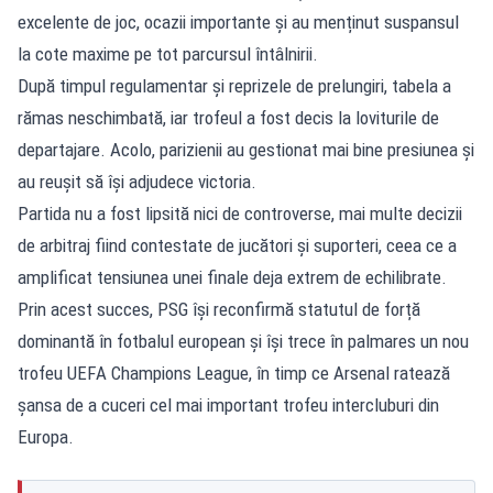
excelente de joc, ocazii importante și au menținut suspansul
la cote maxime pe tot parcursul întâlnirii.
După timpul regulamentar și reprizele de prelungiri, tabela a
rămas neschimbată, iar trofeul a fost decis la loviturile de
departajare. Acolo, parizienii au gestionat mai bine presiunea și
au reușit să își adjudece victoria.
Partida nu a fost lipsită nici de controverse, mai multe decizii
de arbitraj fiind contestate de jucători și suporteri, ceea ce a
amplificat tensiunea unei finale deja extrem de echilibrate.
Prin acest succes, PSG își reconfirmă statutul de forță
dominantă în fotbalul european și își trece în palmares un nou
trofeu UEFA Champions League, în timp ce Arsenal ratează
șansa de a cuceri cel mai important trofeu intercluburi din
Europa.