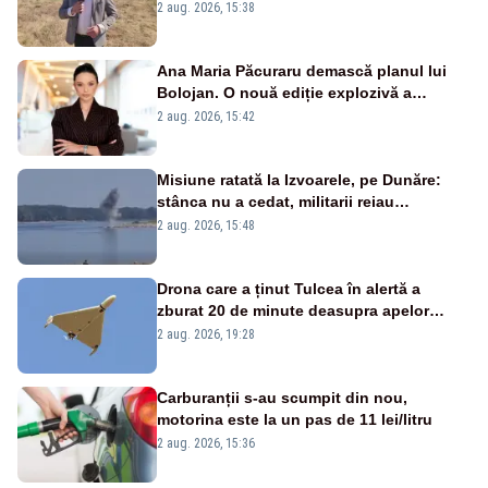
2 aug. 2026, 15:38
Ana Maria Păcuraru demască planul lui
Bolojan. O nouă ediție explozivă a
emisiunii „Miza Zilei” la Realitatea PLUS
2 aug. 2026, 15:42
Misiune ratată la Izvoarele, pe Dunăre:
stânca nu a cedat, militarii reiau
detonările luni – VIDEO
2 aug. 2026, 15:48
Drona care a ținut Tulcea în alertă a
zburat 20 de minute deasupra apelor
României. Au fost ridicate două F-16
2 aug. 2026, 19:28
Carburanții s-au scumpit din nou,
motorina este la un pas de 11 lei/litru
2 aug. 2026, 15:36