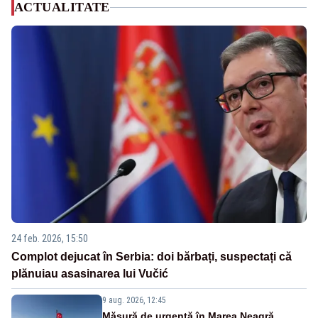
ACTUALITATE
24 feb. 2026, 15:50
Complot dejucat în Serbia: doi bărbați, suspectați că
plănuiau asasinarea lui Vučić
9 aug. 2026, 12:45
Măsură de urgență în Marea Neagră.