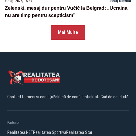
8 aug. 2026, 16:39
Ionuț Nichita
Zelenski, mesaj dur pentru Vučić la Belgrad: „Ucraina
nu are timp pentru scepticism”
Mai Multe
Contact
Termeni și condiții
Politică de confidențialitate
Cod de conduită
Parteneri:
Realitatea.NET
Realitatea Sportiva
Realitatea Star