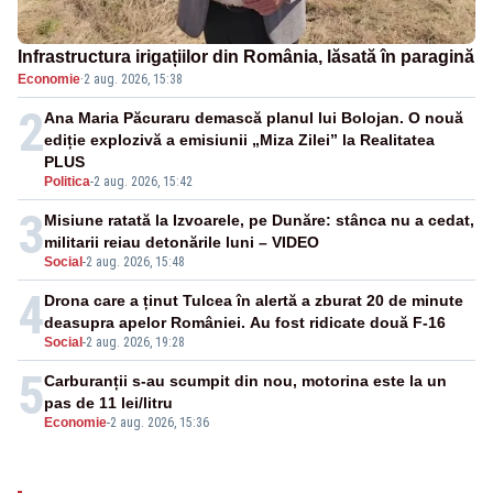
Infrastructura irigațiilor din România, lăsată în paragină
Economie
·
2 aug. 2026, 15:38
2
Ana Maria Păcuraru demască planul lui Bolojan. O nouă
ediție explozivă a emisiunii „Miza Zilei” la Realitatea
PLUS
Politica
-
2 aug. 2026, 15:42
3
Misiune ratată la Izvoarele, pe Dunăre: stânca nu a cedat,
militarii reiau detonările luni – VIDEO
Social
-
2 aug. 2026, 15:48
4
Drona care a ținut Tulcea în alertă a zburat 20 de minute
deasupra apelor României. Au fost ridicate două F-16
Social
-
2 aug. 2026, 19:28
5
Carburanții s-au scumpit din nou, motorina este la un
pas de 11 lei/litru
Economie
-
2 aug. 2026, 15:36