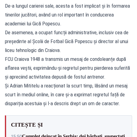
De-a lungul carierei sale, acesta a fost implicat și în formarea
tinerilor jucători, având un rol important în conducerea
academiei lui Gică Popescu.
De asemenea, a ocupat funcții administrative, inclusiv cea de
președinte al Școlii de Fotbal Gică Popescu și director al unui
liceu tehnologic din Craiova.
FCU Craiova 1948 a transmis un mesaj de condoleanțe după
aflarea veștii, exprimându-și regretul pentru pierderea suferită
și apreciind activitatea depusă de fostul antrenor.
Și Adrian Mititelu a reacționat la scurt timp, lăsând un mesaj
scurt în mediul online, în care și-a exprimat regretul față de
dispariția acestuia și l-a descris drept un om de caracter.
CITEȘTE ȘI
Complot dejucat în Serbia: doi bărbați, suspectați
15:50