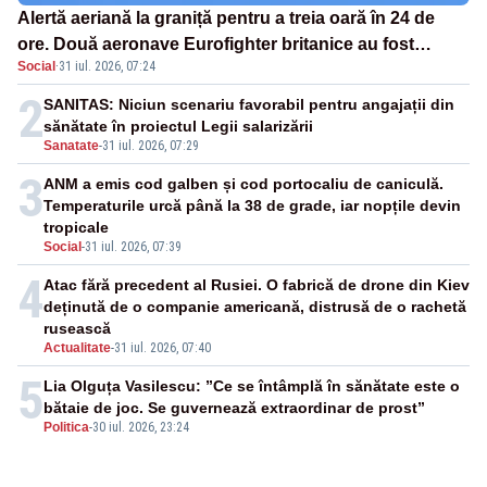
Alertă aeriană la graniță pentru a treia oară în 24 de
ore. Două aeronave Eurofighter britanice au fost
Social
·
31 iul. 2026, 07:24
ridicate de la sol
2
SANITAS: Niciun scenariu favorabil pentru angajații din
sănătate în proiectul Legii salarizării
Sanatate
-
31 iul. 2026, 07:29
3
ANM a emis cod galben și cod portocaliu de caniculă.
Temperaturile urcă până la 38 de grade, iar nopțile devin
tropicale
Social
-
31 iul. 2026, 07:39
4
Atac fără precedent al Rusiei. O fabrică de drone din Kiev
deținută de o companie americană, distrusă de o rachetă
rusească
Actualitate
-
31 iul. 2026, 07:40
5
Lia Olguța Vasilescu: ”Ce se întâmplă în sănătate este o
bătaie de joc. Se guvernează extraordinar de prost”
Politica
-
30 iul. 2026, 23:24