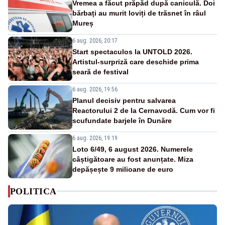
Vremea a făcut prăpăd după caniculă. Doi
bărbați au murit loviți de trăsnet în râul
Mureș
6 aug. 2026, 20:17
Start spectaculos la UNTOLD 2026.
Artistul-surpriză care deschide prima
seară de festival
6 aug. 2026, 19:56
Planul decisiv pentru salvarea
Reactorului 2 de la Cernavodă. Cum vor fi
scufundate barjele în Dunăre
6 aug. 2026, 19:19
Loto 6/49, 6 august 2026. Numerele
câștigătoare au fost anunțate. Miza
depășește 9 milioane de euro
POLITICA