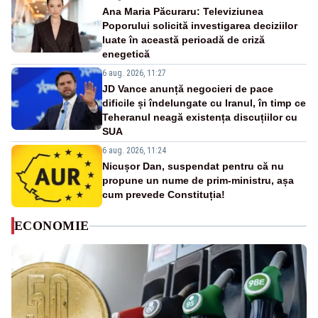
Ana Maria Păcuraru: Televiziunea
Poporului solicită investigarea deciziilor
luate în această perioadă de criză
enegetică
6 aug. 2026, 11:27
JD Vance anunță negocieri de pace
dificile și îndelungate cu Iranul, în timp ce
Teheranul neagă existența discuțiilor cu
SUA
6 aug. 2026, 11:24
Nicușor Dan, suspendat pentru că nu
propune un nume de prim-ministru, așa
cum prevede Constituția!
ECONOMIE