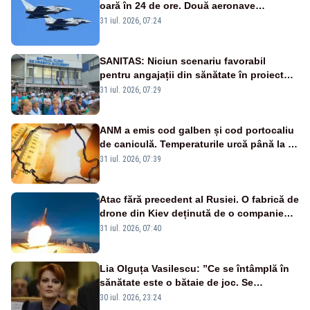
oară în 24 de ore. Două aeronave
Eurofighter britanice au fost ridicate de la
31 iul. 2026, 07:24
sol
SANITAS: Niciun scenariu favorabil
pentru angajații din sănătate în proiectul
Legii salarizării
31 iul. 2026, 07:29
ANM a emis cod galben și cod portocaliu
de caniculă. Temperaturile urcă până la 38
de grade, iar nopțile devin tropicale
31 iul. 2026, 07:39
Atac fără precedent al Rusiei. O fabrică de
drone din Kiev deținută de o companie
americană, distrusă de o rachetă
31 iul. 2026, 07:40
rusească
Lia Olguța Vasilescu: ”Ce se întâmplă în
sănătate este o bătaie de joc. Se
guvernează extraordinar de prost”
30 iul. 2026, 23:24