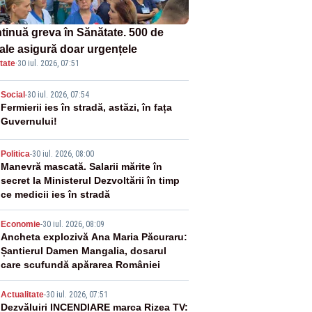
tinuă greva în Sănătate. 500 de
tale asigură doar urgențele
tate
·
30 iul. 2026, 07:51
2
Social
-
30 iul. 2026, 07:54
Fermierii ies în stradă, astăzi, în fața
Guvernului!
3
Politica
-
30 iul. 2026, 08:00
Manevră mascată. Salarii mărite în
secret la Ministerul Dezvoltării în timp
ce medicii ies în stradă
4
Economie
-
30 iul. 2026, 08:09
Ancheta explozivă Ana Maria Păcuraru:
Șantierul Damen Mangalia, dosarul
care scufundă apărarea României
5
Actualitate
-
30 iul. 2026, 07:51
Dezvăluiri INCENDIARE marca Rizea TV: