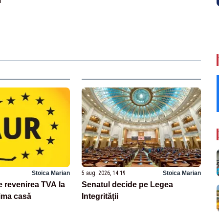
i
Stoica Marian
5 aug. 2026, 14:19
Stoica Marian
revenirea TVA la
Senatul decide pe Legea
ima casă
Integrității