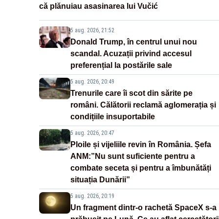
că plănuiau asasinarea lui Vučić
5 aug. 2026, 21:52
Donald Trump, în centrul unui nou
scandal. Acuzații privind accesul
preferențial la postările sale
5 aug. 2026, 20:49
Trenurile care îi scot din sărite pe
români. Călătorii reclamă aglomerația și
condițiile insuportabile
5 aug. 2026, 20:47
Ploile și vijeliile revin în România. Șefa
ANM:”Nu sunt suficiente pentru a
combate seceta și pentru a îmbunătăți
situația Dunării”
5 aug. 2026, 20:19
Un fragment dintr-o rachetă SpaceX s-a