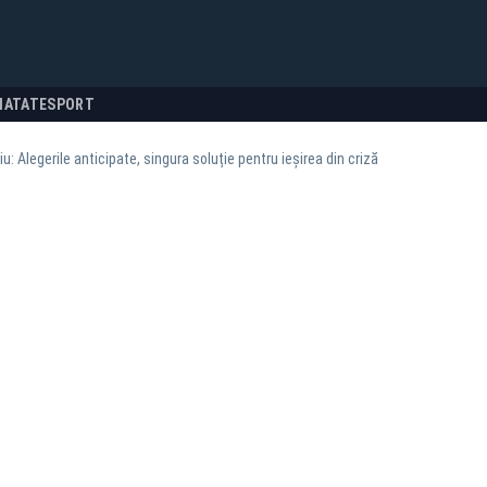
NATATE
SPORT
: Alegerile anticipate, singura soluție pentru ieșirea din criză