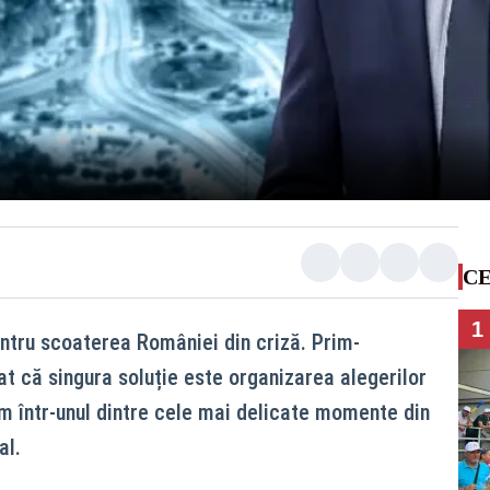
CE
1
entru scoaterea României din criză. Prim-
t că singura soluție este organizarea alegerilor
m într-unul dintre cele mai delicate momente din
al.