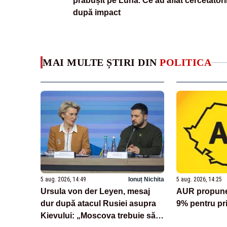
prăbușit pe Lună. Ce au aflat cercetători
după impact
MAI MULTE ȘTIRI DIN
POLITICA
5 aug. 2026, 14:49
Ionuț Nichita
5 aug. 2026, 14:25
Ursula von der Leyen, mesaj
AUR propune 
dur după atacul Rusiei asupra
9% pentru pr
Kievului: „Moscova trebuie să