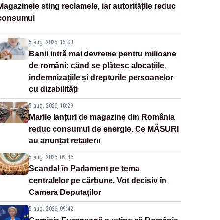
Magazinele sting reclamele, iar autoritățile reduc
consumul
5 aug. 2026, 15:03
Banii intră mai devreme pentru milioane
de români: când se plătesc alocațiile,
indemnizațiile și drepturile persoanelor
cu dizabilități
5 aug. 2026, 10:29
Marile lanțuri de magazine din România
reduc consumul de energie. Ce MĂSURI
au anunțat retailerii
5 aug. 2026, 09:46
Scandal în Parlament pe tema
centralelor pe cărbune. Vot decisiv în
Camera Deputaților
5 aug. 2026, 09:42