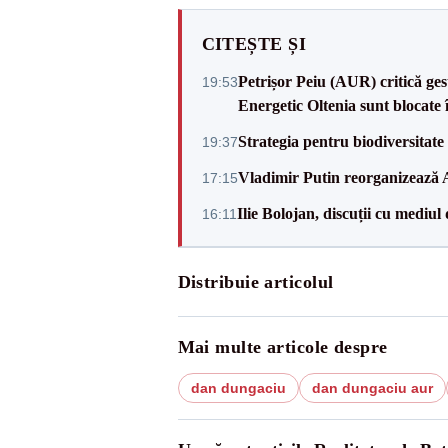
CITEȘTE ȘI
Petrișor Peiu (AUR) critică ges
19:53
Energetic Oltenia sunt blocate în 
Strategia pentru biodiversitat
19:37
Vladimir Putin reorganizează A
17:15
Ilie Bolojan, discuții cu mediul
16:11
Distribuie articolul
Mai multe articole despre
dan dungaciu
dan dungaciu aur