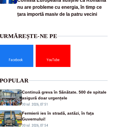
Comisia Europeană susține că România
nu are probleme cu energia, în timp ce
țara importă masiv de la patru vecini
URMĂREȘTE-NE PE
Facebook
YouTube
POPULAR
Continuă greva în Sănătate. 500 de spitale
asigură doar urgențele
30 iul. 2026, 07:51
Fermierii ies în stradă, astăzi, în fața
Guvernului!
30 iul. 2026, 07:54