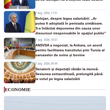
7 aug. 2026, 11:51
Bolojan, despre legea salarizării: „Ar
putea fi adoptată în perioada următoare.
S-a întârziat depunerea din cauza unor
discursuri iresponsabile în spaţiul public”
7 aug. 2026, 10:57
ANSVSA a negociat, la Ankara, un acord
pentru facilitarea tranzitului prin Turcia al
carcaselor de ovine și bovine
7 aug. 2026, 09:49
Senatorii și deputații rămân la muncă.
Sesiunea extraordinară, prelungită până
la votul pe legea salarizării
ECONOMIE