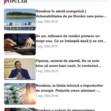
POPULAR
România în alertă energetică |
Vulnerabilitatea de pe Dunăre care pune
în pericol Centrala Cernavodă era
1 aug. 2026, 09:32
cunoscută de pe vremea lui Ceaușescu
De azi, milioane de români primesc un
drept nou. Ce se întâmplă dacă ți se strică
un produs
1 aug. 2026, 09:37
Piperea, semnal de alarmă. De ce este
bine să avem bani cash, în contextul
alertei energetice?
1 aug. 2026, 09:39
România, la limita tehnică a importurilor
de energie. Prețurile cresc alarmant -
Analiză Realitatea Plus
1 aug. 2026, 09:46
România a scăpat de retrogradarea