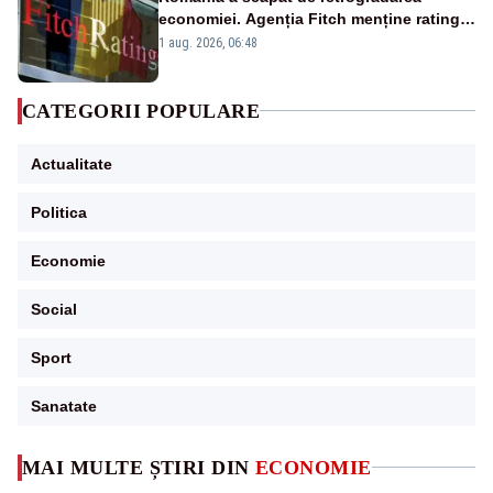
economiei. Agenția Fitch menține ratingul
„BBB-” cu perspectivă negativă
1 aug. 2026, 06:48
CATEGORII POPULARE
Actualitate
Politica
Economie
Social
Sport
Sanatate
MAI MULTE ȘTIRI DIN
ECONOMIE