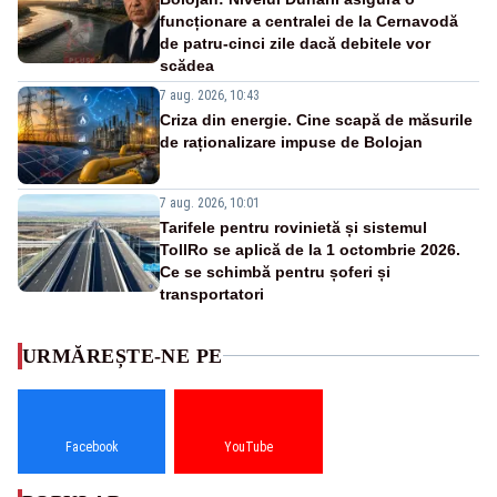
funcționare a centralei de la Cernavodă
de patru-cinci zile dacă debitele vor
scădea
7 aug. 2026, 10:43
Criza din energie. Cine scapă de măsurile
de raționalizare impuse de Bolojan
7 aug. 2026, 10:01
Tarifele pentru rovinietă și sistemul
TollRo se aplică de la 1 octombrie 2026.
Ce se schimbă pentru șoferi și
transportatori
URMĂREȘTE-NE PE
Facebook
YouTube