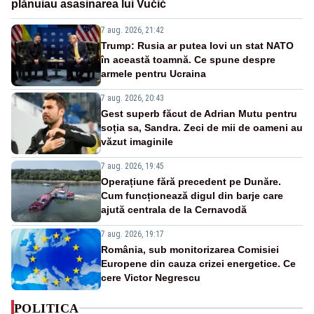
plănuiau asasinarea lui Vučić
7 aug. 2026, 21:42
Trump: Rusia ar putea lovi un stat NATO
în această toamnă. Ce spune despre
armele pentru Ucraina
7 aug. 2026, 20:43
Gest superb făcut de Adrian Mutu pentru
soția sa, Sandra. Zeci de mii de oameni au
văzut imaginile
7 aug. 2026, 19:45
Operațiune fără precedent pe Dunăre.
Cum funcționează digul din barje care
ajută centrala de la Cernavodă
7 aug. 2026, 19:17
România, sub monitorizarea Comisiei
Europene din cauza crizei energetice. Ce
cere Victor Negrescu
POLITICA