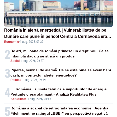
România în alertă energetică | Vulnerabilitatea de pe
Dunăre care pune în pericol Centrala Cernavodă era
Economie
·
1 aug. 2026, 09:32
cunoscută de pe vremea lui Ceaușescu
2
De azi, milioane de români primesc un drept nou. Ce se
întâmplă dacă ți se strică un produs
Social
-
1 aug. 2026, 09:37
3
Piperea, semnal de alarmă. De ce este bine să avem bani
cash, în contextul alertei energetice?
Politica
-
1 aug. 2026, 09:39
4
România, la limita tehnică a importurilor de energie.
Prețurile cresc alarmant - Analiză Realitatea Plus
Actualitate
-
1 aug. 2026, 09:46
5
România a scăpat de retrogradarea economiei. Agenția
Fitch menține ratingul „BBB-” cu perspectivă negativă