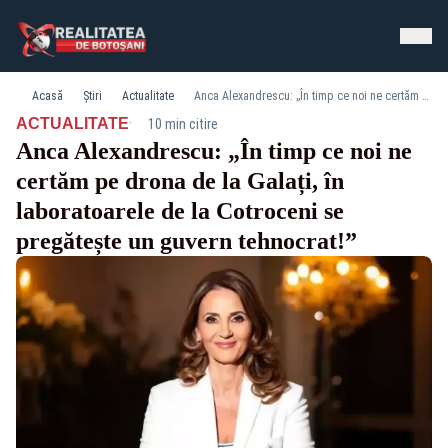
Acasă
Știri
Actualitate
Anca Alexandrescu: „În timp ce noi ne certăm pe drona de la Galați, în laboratoarele de la Cotroceni se pregătește un guvern tehnocrat!”
·
ACTUALITATE
10 min citire
Anca Alexandrescu: „În timp ce noi ne
certăm pe drona de la Galați, în
laboratoarele de la Cotroceni se
pregătește un guvern tehnocrat!”