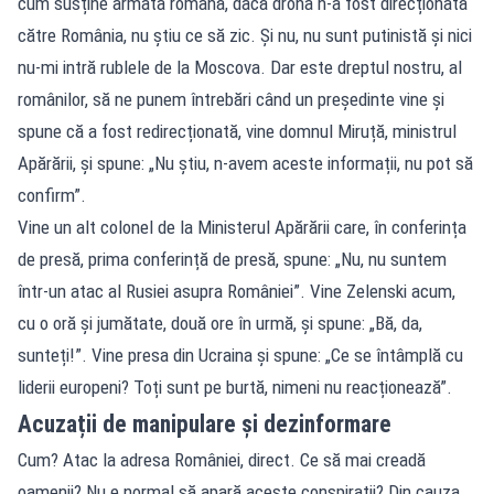
cum susține armata română, dacă drona n-a fost direcționată
către România, nu știu ce să zic. Și nu, nu sunt putinistă și nici
nu-mi intră rublele de la Moscova. Dar este dreptul nostru, al
românilor, să ne punem întrebări când un președinte vine și
spune că a fost redirecționată, vine domnul Miruță, ministrul
Apărării, și spune: „Nu știu, n-avem aceste informații, nu pot să
confirm”.
Vine un alt colonel de la Ministerul Apărării care, în conferința
de presă, prima conferință de presă, spune: „Nu, nu suntem
într-un atac al Rusiei asupra României”. Vine Zelenski acum,
cu o oră și jumătate, două ore în urmă, și spune: „Bă, da,
sunteți!”. Vine presa din Ucraina și spune: „Ce se întâmplă cu
liderii europeni? Toți sunt pe burtă, nimeni nu reacționează”.
Acuzații de manipulare și dezinformare
Cum? Atac la adresa României, direct. Ce să mai creadă
oamenii? Nu e normal să apară aceste conspirații? Din cauza