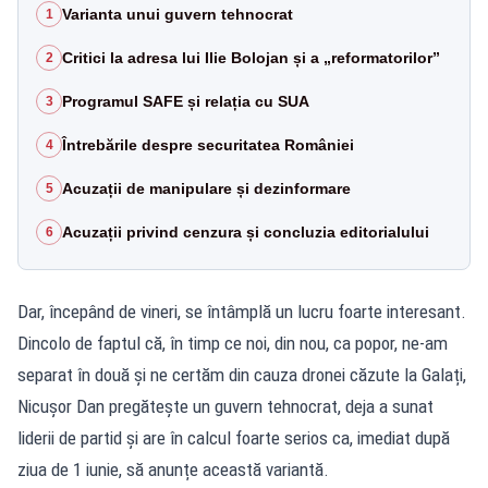
Varianta unui guvern tehnocrat
1
Critici la adresa lui Ilie Bolojan și a „reformatorilor”
2
Programul SAFE și relația cu SUA
3
Întrebările despre securitatea României
4
Acuzații de manipulare și dezinformare
5
Acuzații privind cenzura și concluzia editorialului
6
Dar, începând de vineri, se întâmplă un lucru foarte interesant.
Dincolo de faptul că, în timp ce noi, din nou, ca popor, ne-am
separat în două și ne certăm din cauza dronei căzute la Galați,
Nicușor Dan pregătește un guvern tehnocrat, deja a sunat
liderii de partid și are în calcul foarte serios ca, imediat după
ziua de 1 iunie, să anunțe această variantă.