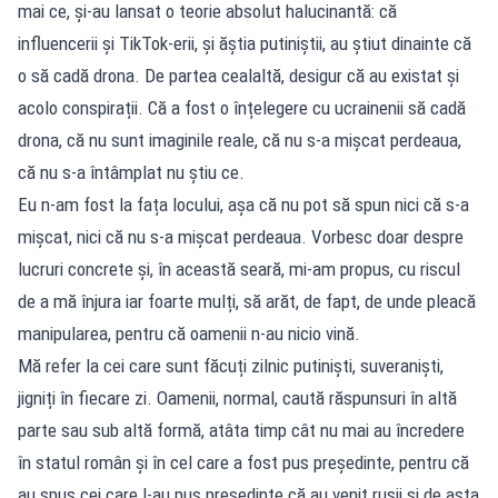
mai ce, și-au lansat o teorie absolut halucinantă: că
influencerii și TikTok-erii, și ăștia putiniștii, au știut dinainte că
o să cadă drona. De partea cealaltă, desigur că au existat și
acolo conspirații. Că a fost o înțelegere cu ucrainenii să cadă
drona, că nu sunt imaginile reale, că nu s-a mișcat perdeaua,
că nu s-a întâmplat nu știu ce.
Eu n-am fost la fața locului, așa că nu pot să spun nici că s-a
mișcat, nici că nu s-a mișcat perdeaua. Vorbesc doar despre
lucruri concrete și, în această seară, mi-am propus, cu riscul
de a mă înjura iar foarte mulți, să arăt, de fapt, de unde pleacă
manipularea, pentru că oamenii n-au nicio vină.
Mă refer la cei care sunt făcuți zilnic putiniști, suveraniști,
jigniți în fiecare zi. Oamenii, normal, caută răspunsuri în altă
parte sau sub altă formă, atâta timp cât nu mai au încredere
în statul român și în cel care a fost pus președinte, pentru că
au spus cei care l-au pus președinte că au venit rușii și de asta