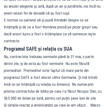
au anulat alegerile și, iată, după un an și jumătate, noi încă nu
avem niciun fel de dovadă că au fost rușii.
E normal ca oamenii să-și pună întrebări despre ce se
întâmplă și de ce a fost România prinsă pe picior greșit sau
dacă acest lucru a fost o întâmplare ca să semneze niște
contracte.
Programul SAFE și relația cu SUA
Nu, contractele trebuiau semnate până la 31 mai, o parte
dintre ele, și de asta au fost semnate. Nu este făcută
premeditat. Premeditat este faptul că mare parte din
programul SAFE a fost alocat către Germania. Și mă întreb
însă ce se întâmplă cu relația cu America. Nu numai prin
prisma contractului de lobby pe care l-a făcut Nicușor Dan, cu
565.000 de dolari pe lună, pentru cel puțin șase luni de zile.
Și simpla reacție a americanilor pe care le-am văzut... Marco