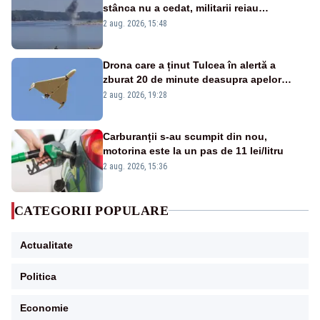
stânca nu a cedat, militarii reiau
detonările luni – VIDEO
2 aug. 2026, 15:48
Drona care a ținut Tulcea în alertă a
zburat 20 de minute deasupra apelor
României. Au fost ridicate două F-16
2 aug. 2026, 19:28
Carburanții s-au scumpit din nou,
motorina este la un pas de 11 lei/litru
2 aug. 2026, 15:36
CATEGORII POPULARE
Actualitate
Politica
Economie