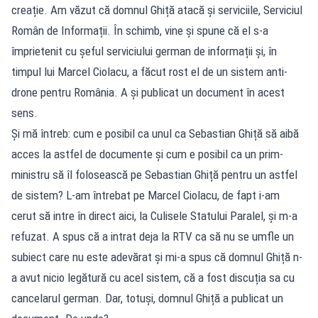
creație. Am văzut că domnul Ghiță atacă și serviciile, Serviciul
Român de Informații. În schimb, vine și spune că el s-a
împrietenit cu șeful serviciului german de informații și, în
timpul lui Marcel Ciolacu, a făcut rost el de un sistem anti-
drone pentru România. A și publicat un document în acest
sens.
Și mă întreb: cum e posibil ca unul ca Sebastian Ghiță să aibă
acces la astfel de documente și cum e posibil ca un prim-
ministru să îl folosească pe Sebastian Ghiță pentru un astfel
de sistem? L-am întrebat pe Marcel Ciolacu, de fapt i-am
cerut să intre în direct aici, la Culisele Statului Paralel, și m-a
refuzat. A spus că a intrat deja la RTV ca să nu se umfle un
subiect care nu este adevărat și mi-a spus că domnul Ghiță n-
a avut nicio legătură cu acel sistem, că a fost discuția sa cu
cancelarul german. Dar, totuși, domnul Ghiță a publicat un