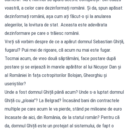
voastră, a celor care dezinformați românii. Și da, spun apăsat:
dezinformați românii, așa cum ați făcut-o și la anularea
alegerilor, la lovitura de stat. Aceasta este adevărata
dezinformare pe care o trăiesc românii.
Vreți să vorbim despre de ce a apărut domnul Sebastian Ghiță,
fugarul? Puii mei de rigoare, că acum nu mai este fugar.
Tocmai acum, de vreo două săptămâni, face postare după
postare și se erijează în marele apărător al lui Nicușor Dan și
al României în fața cotropitorilor Bolojan, Gheorghiu și
useriștilor?
Unde a fost domnul Ghiță până acum? Unde s-a luptat domnul
Ghiță cu „ploaia”? La Belgrad? Încasând bani din contractele
multiple pe care acum le va pierde, stând pe milioane de euro
încasate de aici, din România, de la statul român? Pentru că
da, domnul Ghiță este un protejat al sistemului, de fapt o