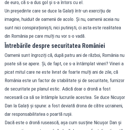
de euro, că s-a dus gol și s-a întors cu el.
Un președinte care se duce la Galați într-un exercițiu de
imagine, huiduit de oamenii de acolo. Și nu, oamenii aceia nu
sunt nici conspiraționiști, nici putiniști, ci asta este realitatea
din România pe care mulți nu vor s-o vadă.
Întrebările despre securitatea României
Oamenii sunt îngroziți că, după patru ani de război, România nu
poate să se apere. Și, de fapt, ce s-a întâmplat vineri? Vineri a
picat mitul care ne este livrat de foarte mulți ani de zile, că
România este un factor de stabilitate și de securitate, furnizor
de securitate pe planul estic. Adică doar o dronă a fost
necesară ca să se întâmple lucrurile acestea. Se duce Nicușor
Dan la Galați și spune: a fost deviată drona de către ucraineni,
dar responsabilitatea o poartă rușii.
Dacă este o dronă rusească, așa cum susține Nicușor Dan și