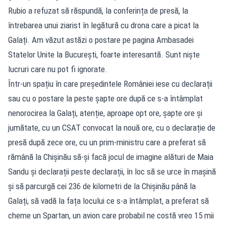
Rubio a refuzat să răspundă, la conferința de presă, la
întrebarea unui ziarist în legătură cu drona care a picat la
Galați. Am văzut astăzi o postare pe pagina Ambasadei
Statelor Unite la București, foarte interesantă. Sunt niște
lucruri care nu pot fi ignorate.
Într-un spațiu în care președintele României iese cu declarații
sau cu o postare la peste șapte ore după ce s-a întâmplat
nenorocirea la Galați, atenție, aproape opt ore, șapte ore și
jumătate, cu un CSAT convocat la nouă ore, cu o declarație de
presă după zece ore, cu un prim-ministru care a preferat să
rămână la Chișinău să-și facă jocul de imagine alături de Maia
Sandu și declarații peste declarații, în loc să se urce în mașină
și să parcurgă cei 236 de kilometri de la Chișinău până la
Galați, să vadă la fața locului ce s-a întâmplat, a preferat să
cheme un Spartan, un avion care probabil ne costă vreo 15 mii