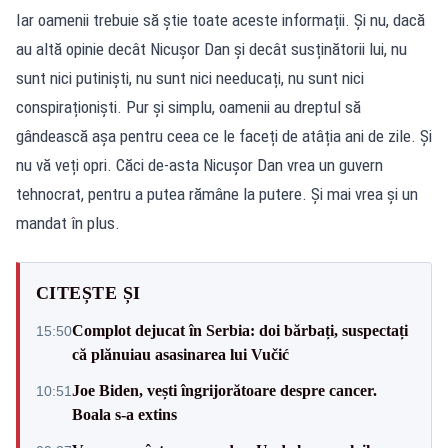
Iar oamenii trebuie să știe toate aceste informații. Și nu, dacă
au altă opinie decât Nicușor Dan și decât susținătorii lui, nu
sunt nici putiniști, nu sunt nici needucați, nu sunt nici
conspiraționiști. Pur și simplu, oamenii au dreptul să
gândească așa pentru ceea ce le faceți de atâția ani de zile. Și
nu vă veți opri. Căci de-asta Nicușor Dan vrea un guvern
tehnocrat, pentru a putea rămâne la putere. Și mai vrea și un
mandat în plus.
CITEȘTE ȘI
Complot dejucat în Serbia: doi bărbați, suspectați
15:50
că plănuiau asasinarea lui Vučić
Joe Biden, vești îngrijorătoare despre cancer.
10:51
Boala s-a extins