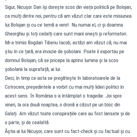
Sigur, Nicușor Dan își dorește scos din viața politică pe Bolojan,
ca mulți dintre noi, pentru că am văzut clar care este misiunea
lui Bolojan și cu ce temă a venit. Nu numai el, ci și doamna
Gheorghiu și toți ceilalți care sunt marii onești și reformatori.
Mi-a trimis Bogdan Tiberiu Iacob, astăzi am văzut că, nu mai
știu în ce țară, era invazie de șobolani. Poate îi exportau pe
domnul Bolojan, că se pricepe la aprins lumina și la scos
șobolanii la suprafață, ai lui.
Deci, în timp ce asta se pregătește în laboratoarele de la
Cotroceni, președintele a vorbit cu mai mulți lideri politici în
acest sens. În România s-a întâmplat o tragedie. Joi spre
vineri, la ora două noaptea, o dronă a căzut pe un bloc din
Galați. Am văzut toate conspirațiile care au fost lansate și de
o parte, și de cealaltă.
Ăștia ai lui Nicușor, care sunt cu fact-check și cu factual și cu