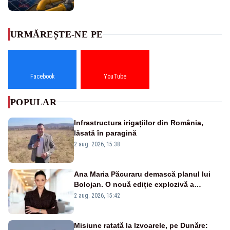
URMĂREȘTE-NE PE
Facebook
YouTube
POPULAR
Infrastructura irigațiilor din România,
lăsată în paragină
2 aug. 2026, 15:38
Ana Maria Păcuraru demască planul lui
Bolojan. O nouă ediție explozivă a
emisiunii „Miza Zilei” la Realitatea PLUS
2 aug. 2026, 15:42
Misiune ratată la Izvoarele, pe Dunăre: