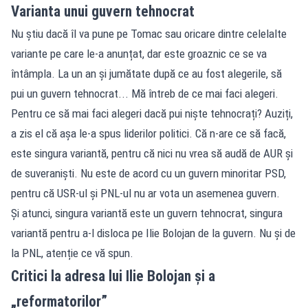
Varianta unui guvern tehnocrat
Nu știu dacă îl va pune pe Tomac sau oricare dintre celelalte
variante pe care le-a anunțat, dar este groaznic ce se va
întâmpla. La un an și jumătate după ce au fost alegerile, să
pui un guvern tehnocrat... Mă întreb de ce mai faci alegeri.
Pentru ce să mai faci alegeri dacă pui niște tehnocrați? Auziți,
a zis el că așa le-a spus liderilor politici. Că n-are ce să facă,
este singura variantă, pentru că nici nu vrea să audă de AUR și
de suveraniști. Nu este de acord cu un guvern minoritar PSD,
pentru că USR-ul și PNL-ul nu ar vota un asemenea guvern.
Și atunci, singura variantă este un guvern tehnocrat, singura
variantă pentru a-l disloca pe Ilie Bolojan de la guvern. Nu și de
la PNL, atenție ce vă spun.
Critici la adresa lui Ilie Bolojan și a
„reformatorilor”