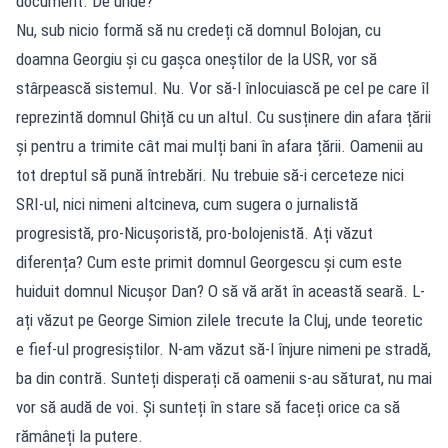
document. De unde?
Nu, sub nicio formă să nu credeți că domnul Bolojan, cu
doamna Georgiu și cu gașca oneștilor de la USR, vor să
stârpească sistemul. Nu. Vor să-l înlocuiască pe cel pe care îl
reprezintă domnul Ghiță cu un altul. Cu susținere din afara țării
și pentru a trimite cât mai mulți bani în afara țării. Oamenii au
tot dreptul să pună întrebări. Nu trebuie să-i cerceteze nici
SRI-ul, nici nimeni altcineva, cum sugera o jurnalistă
progresistă, pro-Nicușoristă, pro-bolojenistă. Ați văzut
diferența? Cum este primit domnul Georgescu și cum este
huiduit domnul Nicușor Dan? O să vă arăt în această seară. L-
ați văzut pe George Simion zilele trecute la Cluj, unde teoretic
e fief-ul progresiștilor. N-am văzut să-l înjure nimeni pe stradă,
ba din contră. Sunteți disperați că oamenii s-au săturat, nu mai
vor să audă de voi. Și sunteți în stare să faceți orice ca să
rămâneți la putere.