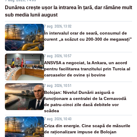
Dunărea crește ușor la intrarea în țară, dar rămâne mult
sub media lunii august
7 aug. 2026, 13:02
În intervalul orar de seară, consumul de
curent „a scăzut cu 200-300 de megawați”
7 aug. 2026, 10:57
ANSVSA a negociat, la Ankara, un acord
pentru facilitarea tranzitului prin Turcia al
carcaselor de ovine și bovine
7 aug. 2026, 10:51
Bolojan: Nivelul Dunării asigură o
funcționare a centralei de la Cernavodă
de patru-cinci zile dacă debitele vor
scădea
7 aug. 2026, 10:43
Criza din energie. Cine scapă de măsurile
de raționalizare impuse de Bolojan