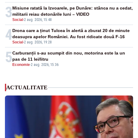
3
Misiune ratată la Izvoarele, pe Dunăre: stânca nu a cedat,
militarii reiau detonările luni – VIDEO
Social
-
2 aug. 2026, 15:48
4
Drona care a ținut Tulcea în alertă a zburat 20 de minute
deasupra apelor României. Au fost ridicate două F-16
Social
-
2 aug. 2026, 19:28
5
Carburanții s-au scumpit din nou, motorina este la un
pas de 11 lei/litru
Economie
-
2 aug. 2026, 15:36
ACTUALITATE