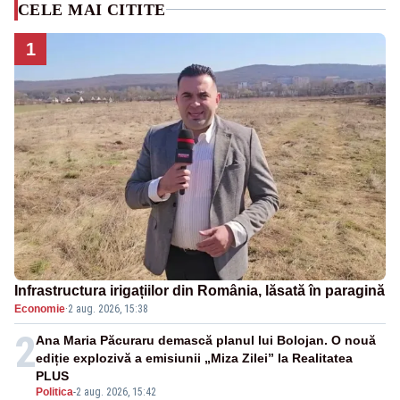
CELE MAI CITITE
1
Infrastructura irigațiilor din România, lăsată în paragină
Economie
·
2 aug. 2026, 15:38
2
Ana Maria Păcuraru demască planul lui Bolojan. O nouă
ediție explozivă a emisiunii „Miza Zilei” la Realitatea
PLUS
Politica
-
2 aug. 2026, 15:42