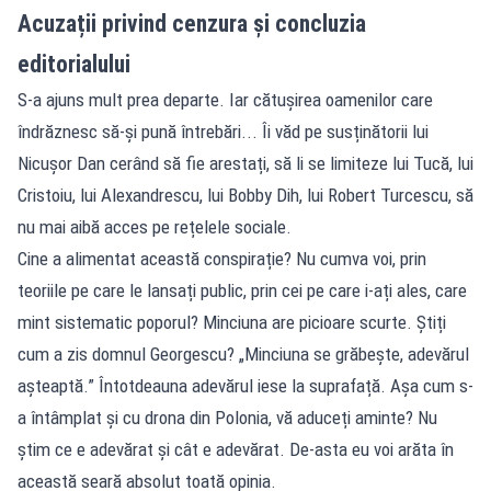
Acuzații privind cenzura și concluzia
editorialului
S-a ajuns mult prea departe. Iar cătușirea oamenilor care
îndrăznesc să-și pună întrebări... Îi văd pe susținătorii lui
Nicușor Dan cerând să fie arestați, să li se limiteze lui Tucă, lui
Cristoiu, lui Alexandrescu, lui Bobby Dih, lui Robert Turcescu, să
nu mai aibă acces pe rețelele sociale.
Cine a alimentat această conspirație? Nu cumva voi, prin
teoriile pe care le lansați public, prin cei pe care i-ați ales, care
mint sistematic poporul? Minciuna are picioare scurte. Știți
cum a zis domnul Georgescu? „Minciuna se grăbește, adevărul
așteaptă.” Întotdeauna adevărul iese la suprafață. Așa cum s-
a întâmplat și cu drona din Polonia, vă aduceți aminte? Nu
știm ce e adevărat și cât e adevărat. De-asta eu voi arăta în
această seară absolut toată opinia.