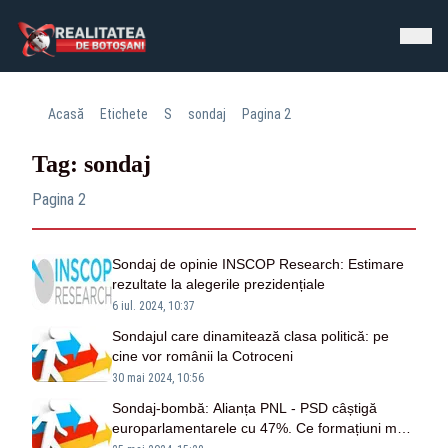
Acasă
Etichete
S
sondaj
Pagina 2
Tag: sondaj
Pagina 2
Sondaj de opinie INSCOP Research: Estimare
rezultate la alegerile prezidențiale
6 iul. 2024, 10:37
Sondajul care dinamitează clasa politică: pe
cine vor românii la Cotroceni
30 mai 2024, 10:56
Sondaj-bombă: Alianța PNL - PSD câștigă
europarlamentarele cu 47%. Ce formațiuni mai