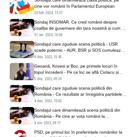
Sondajul care dinamitează clasa politică: pe
cine vor românii în Parlamentul European
20 feb. 2024, 13:37
Sondaj INSOMAR. Ce cred românii despre
coaliția de guvernare din țara noastră și cum va
fi influențată România de alegerile din SUA
21 ian. 2024, 16:06
Sondajul care zguduie scena politică - USR
scade puternic - AUR, BSR și SOS cumulează
29% - UNPR, partidul lui Gabriel Oprea,
6 dec. 2023, 15:45
creștere semnificativă
Geoană, Kovesi și Boc, pe primele locuri în
topul încrederii - Pe ce loc se află Ciolacu și
Șoșoacă
5 dec. 2023, 09:29
Sondajul care zguduie scena politică din
România - Ce rezultate ar înregistra partidele
dacă ar avea loc alegerile ACUM
4 dec. 2023, 10:02
Sondajul care dinamitează scena politică din
România - Pe cine ar vota românii la
prezidențiale
8 nov. 2023, 09:17
PSD, pe primul loc în preferințele românilor la