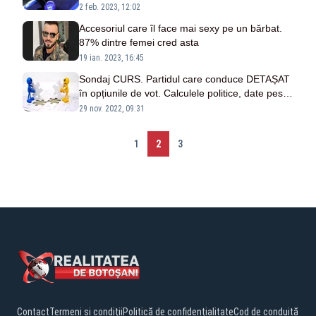
SONDAJUL care pulverizează lumea politică
2 feb. 2023, 12:02
Accesoriul care îl face mai sexy pe un bărbat.
87% dintre femei cred asta
19 ian. 2023, 16:45
Sondaj CURS. Partidul care conduce DETAȘAT
în opțiunile de vot. Calculele politice, date peste
cap
29 nov. 2022, 09:31
1
2
3
Contact
Termeni și condiții
Politică de confidențialitate
Cod de conduită