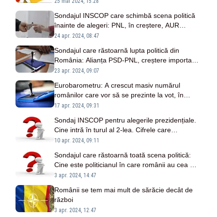
prind podiumul?
25 mai 2024, 15:28
Sondajul INSCOP care schimbă scena politică
înainte de alegeri: PNL, în creștere, AUR
înregistrează o scădere semnificativă
24 apr. 2024, 08:47
Sondajul care răstoarnă lupta politică din
România: Alianța PSD-PNL, creștere importantă
în ultima lună, în timp ce AUR se prăbușește
23 apr. 2024, 09:07
Eurobarometru: A crescut masiv numărul
românilor care vor să se prezinte la vot, în
comparație cu 2019
17 apr. 2024, 09:31
Sondaj INSCOP pentru alegerile prezidențiale.
Cine intră în turul al 2-lea. Cifrele care
răstoarnă scena politică
10 apr. 2024, 09:11
Sondajul care răstoarnă toată scena politică:
Cine este politicianul în care românii au cea mai
mare încredere
3 apr. 2024, 14:47
Românii se tem mai mult de sărăcie decât de
război
3 apr. 2024, 12:47