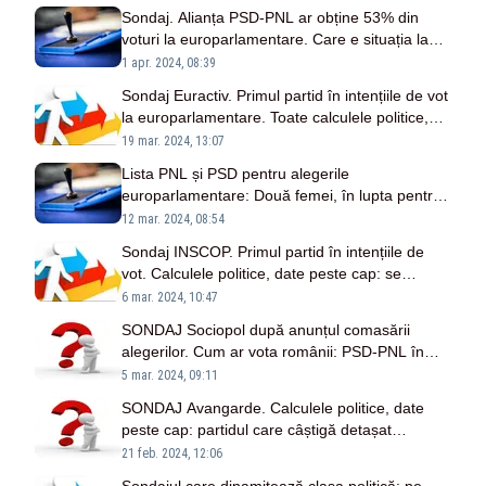
Sondaj. Alianța PSD-PNL ar obține 53% din
voturi la europarlamentare. Care e situația la
locale
1 apr. 2024, 08:39
Sondaj Euractiv. Primul partid în intențiile de vot
la europarlamentare. Toate calculele politice,
date peste cap. Cifrele care trimit românii la
19 mar. 2024, 13:07
urne
Lista PNL și PSD pentru alegerile
europarlamentare: Două femei, în lupta pentru
primul loc! Nume surpriză
12 mar. 2024, 08:54
Sondaj INSCOP. Primul partid în intențiile de
vot. Calculele politice, date peste cap: se
schimbă harta puterii
6 mar. 2024, 10:47
SONDAJ Sociopol după anunțul comasării
alegerilor. Cum ar vota românii: PSD-PNL în
alianță sau separat?
5 mar. 2024, 09:11
SONDAJ Avangarde. Calculele politice, date
peste cap: partidul care câștigă detașat
încrederea românilor
21 feb. 2024, 12:06