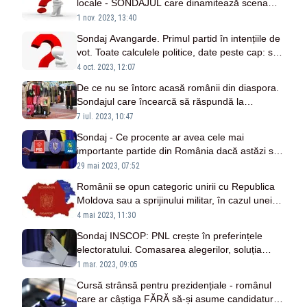
locale - SONDAJUL care dinamitează scena
politică: PNL și USR se bat pe locul 2
1 nov. 2023, 13:40
Sondaj Avangarde. Primul partid în intențiile de
vot. Toate calculele politice, date peste cap: se
schimbă harta puterii
4 oct. 2023, 12:07
De ce nu se întorc acasă românii din diaspora.
Sondajul care încearcă să răspundă la
întrebare
7 iul. 2023, 10:47
Sondaj - Ce procente ar avea cele mai
importante partide din România dacă astăzi s-
ar face alegeri
29 mai 2023, 07:52
Românii se opun categoric unirii cu Republica
Moldova sau a sprijinului militar, în cazul unei
intervenții a Rusiei - SONDAJ
4 mai 2023, 11:30
Sondaj INSCOP: PNL crește în preferințele
electoratului. Comasarea alegerilor, soluția
agreată de alegători
1 mar. 2023, 09:05
Cursă strânsă pentru prezidențiale - românul
care ar câștiga FĂRĂ să-și asume candidatura.