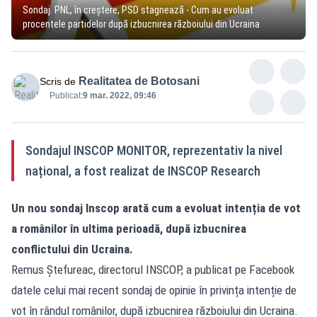
Sondaj. PNL, în creștere, PSD stagnează - Cum au evoluat
procentele partidelor după izbucnirea războiului din Ucraina
Realitatea de Botosani
Scris de
Publicat:
9 mar. 2022, 09:46
Sondajul INSCOP MONITOR, reprezentativ la nivel
național, a fost realizat de INSCOP Research
Un nou sondaj Inscop arată cum a evoluat intenția de vot
a românilor în ultima perioadă, după izbucnirea
conflictului din Ucraina.
Remus Ștefureac, directorul INSCOP, a publicat pe Facebook
datele celui mai recent sondaj de opinie în privința intenție de
vot în rândul românilor, după izbucnirea războiului din Ucraina.