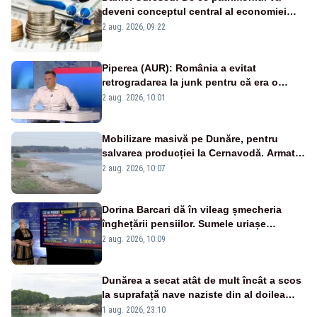
deveni conceptul central al economiei
viitoare?
2 aug. 2026, 09:22
Piperea (AUR): România a evitat
retrogradarea la junk pentru că era o
catastrofă pentru bănci și fondurile de
2 aug. 2026, 10:01
pensii
Mobilizare masivă pe Dunăre, pentru
salvarea producției la Cernavodă. Armata
va detona o stâncă și va devia apa
2 aug. 2026, 10:07
fluviului - IMAGINI AERIENE
Dorina Barcari dă în vileag șmecheria
înghețării pensiilor. Sumele uriașe
pierdute de fiecare român
2 aug. 2026, 10:09
Dunărea a secat atât de mult încât a scos
la suprafață nave naziste din al doilea
război mondial
1 aug. 2026, 23:10