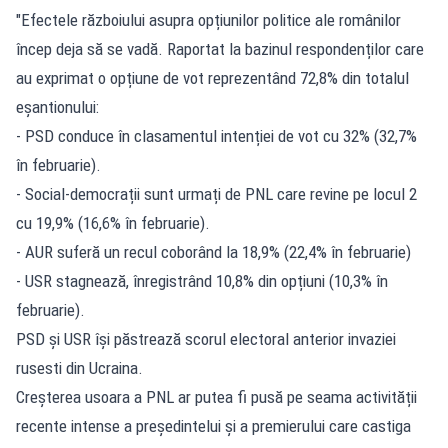
"Efectele războiului asupra opțiunilor politice ale românilor
încep deja să se vadă. Raportat la bazinul respondenților care
au exprimat o opțiune de vot reprezentând 72,8% din totalul
eșantionului:
- PSD conduce în clasamentul intenției de vot cu 32% (32,7%
în februarie).
- Social-democrații sunt urmați de PNL care revine pe locul 2
cu 19,9% (16,6% în februarie).
- AUR suferă un recul coborând la 18,9% (22,4% în februarie)
- USR stagnează, înregistrând 10,8% din opțiuni (10,3% în
februarie).
PSD și USR își păstrează scorul electoral anterior invaziei
rusesti din Ucraina.
Creșterea usoara a PNL ar putea fi pusă pe seama activității
recente intense a președintelui și a premierului care castiga