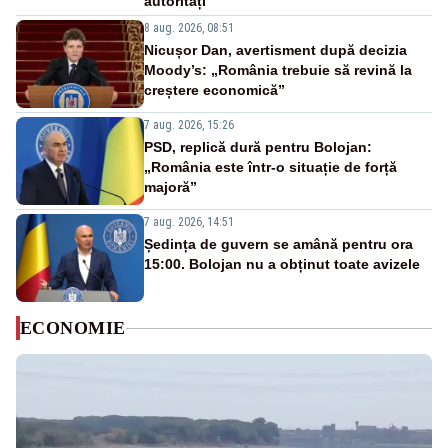
autorități
8 aug. 2026, 08:51
Nicușor Dan, avertisment după decizia
Moody’s: „România trebuie să revină la
creștere economică”
7 aug. 2026, 15:26
PSD, replică dură pentru Bolojan:
„România este într-o situație de forță
majoră”
7 aug. 2026, 14:51
Ședința de guvern se amână pentru ora
15:00. Bolojan nu a obținut toate avizele
ECONOMIE