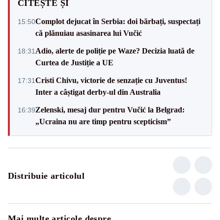
CITEȘTE ȘI
Complot dejucat în Serbia: doi bărbați, suspectați
15:50
că plănuiau asasinarea lui Vučić
Adio, alerte de poliție pe Waze? Decizia luată de
18:31
Curtea de Justiție a UE
Cristi Chivu, victorie de senzație cu Juventus!
17:31
Inter a câștigat derby-ul din Australia
Zelenski, mesaj dur pentru Vučić la Belgrad:
16:39
„Ucraina nu are timp pentru scepticism”
Distribuie articolul
Mai multe articole despre