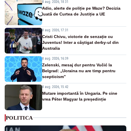
8 aug. 2026, 18:31
Adio, alerte de poliție pe Waze? Decizia
luată de Curtea de Justiție a UE
8 aug. 2026, 17:31
Cristi Chivu, victorie de senzație cu
Juventus! Inter a câștigat derby-ul din
Australia
8 aug. 2026, 16:39
Zelenski, mesaj dur pentru Vučić la
Belgrad: „Ucraina nu are timp pentru
scepticism”
8 aug. 2026, 15:42
Mutare importantă în Ungaria. Pe cine
vrea Péter Magyar la președinție
POLITICA