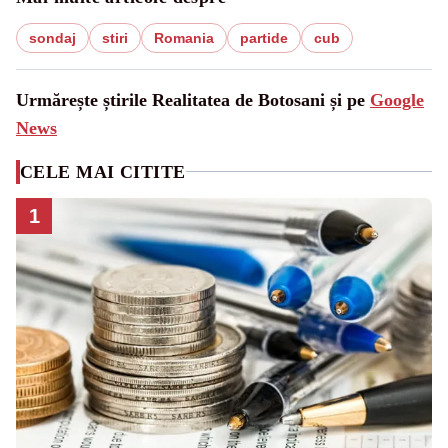
sondaj
stiri
Romania
partide
cub
Urmărește știrile Realitatea de Botosani și pe
Google
News
CELE MAI CITITE
1