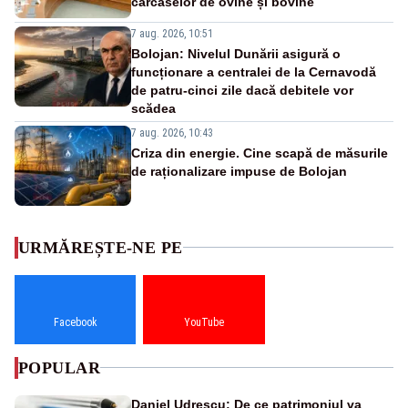
carcaselor de ovine și bovine
7 aug. 2026, 10:51
Bolojan: Nivelul Dunării asigură o
funcționare a centralei de la Cernavodă
de patru-cinci zile dacă debitele vor
scădea
7 aug. 2026, 10:43
Criza din energie. Cine scapă de măsurile
de raționalizare impuse de Bolojan
URMĂREȘTE-NE PE
Facebook
YouTube
POPULAR
Daniel Udrescu: De ce patrimoniul va