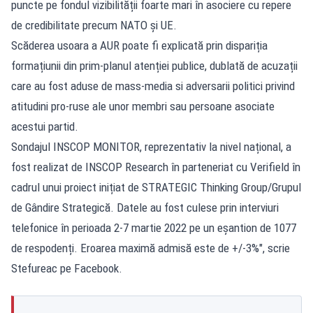
puncte pe fondul vizibilității foarte mari în asociere cu repere
de credibilitate precum NATO și UE.
Scăderea usoara a AUR poate fi explicată prin dispariția
formațiunii din prim-planul atenției publice, dublată de acuzații
care au fost aduse de mass-media si adversarii politici privind
atitudini pro-ruse ale unor membri sau persoane asociate
acestui partid.
Sondajul INSCOP MONITOR, reprezentativ la nivel național, a
fost realizat de INSCOP Research în parteneriat cu Verifield în
cadrul unui proiect inițiat de STRATEGIC Thinking Group/Grupul
de Gândire Strategică. Datele au fost culese prin interviuri
telefonice în perioada 2-7 martie 2022 pe un eșantion de 1077
de respodenți. Eroarea maximă admisă este de +/-3%", scrie
Stefureac pe Facebook.