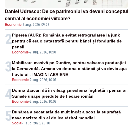
Daniel Udrescu: De ce patrimoniul va deveni conceptul
central al economiei viitoare?
Economie
·
2 aug. 2026, 09:22
2
Piperea (AUR): România a evitat retrogradarea la junk
pentru că era o catastrofă pentru bănci și fondurile de
pensii
Economie
-
2 aug. 2026, 10:01
3
Mobilizare masivă pe Dunăre, pentru salvarea producției
la Cernavodă. Armata va detona o stâncă și va devia apa
fluviului - IMAGINI AERIENE
Economie
-
2 aug. 2026, 10:07
4
Dorina Barcari dă în vileag șmecheria înghețării pensiilor.
Sumele uriașe pierdute de fiecare român
Economie
-
2 aug. 2026, 10:09
5
Dunărea a secat atât de mult încât a scos la suprafață
nave naziste din al doilea război mondial
Social
-
1 aug. 2026, 23:10