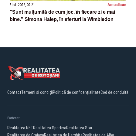
5 iul. 2022, 09:21
Actualitate
"Sunt mulțumită de cum joc, în fiecare zi e mai
bine." Simona Halep, în sferturi la Wimbledon
Contact
Termeni și condiții
Politică de confidențialitate
Cod de conduită
Parteneri:
Realitatea.NET
Realitatea Sportiva
Realitatea Star
Realitatea de Craiova
Realitatea de Harghita
Realitatea de Alba