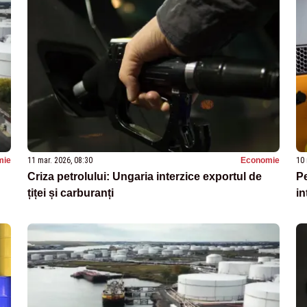
mie
11 mar. 2026, 08:30
Economie
10 
Criza petrolului: Ungaria interzice exportul de
Pe
țiței și carburanți
in