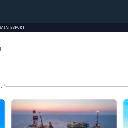
NATATE
SPORT
l
L"