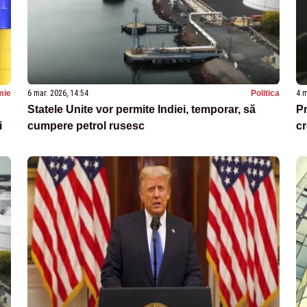
mie
6 mar. 2026, 14:54
Politica
4 m
Statele Unite vor permite Indiei, temporar, să
Pr
i
cumpere petrol rusesc
c