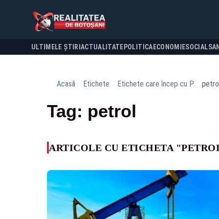
ULTIMELE ȘTIRI
ACTUALITATE
POLITICA
ECONOMIE
SOCIAL
SA
Acasă
Etichete
Etichete care încep cu P
petro
Tag: petrol
ARTICOLE CU ETICHETA "PETRO