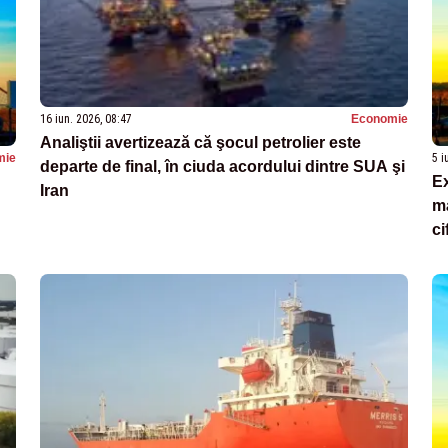
16 iun. 2026, 08:47
Economie
Analiştii avertizează că şocul petrolier este
mie
5 i
departe de final, în ciuda acordului dintre SUA şi
Ex
Iran
ma
ci