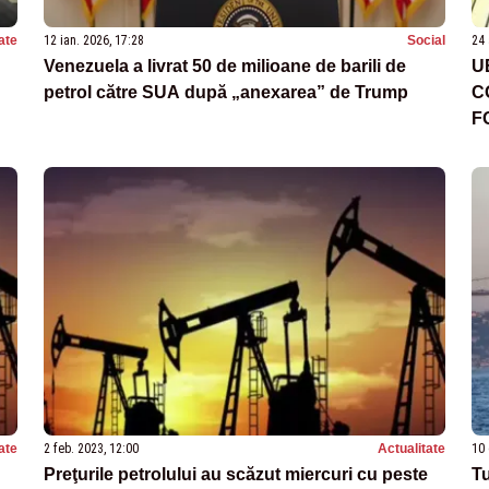
ate
12 ian. 2026, 17:28
Social
24 
Venezuela a livrat 50 de milioane de barili de
U
petrol către SUA după „anexarea” de Trump
C
F
ate
2 feb. 2023, 12:00
Actualitate
10 
Preţurile petrolului au scăzut miercuri cu peste
Tu