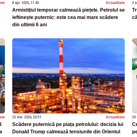
mie
8 apr. 2026, 11:40
Actualitate
3 a
Armistițiul temporar calmează piețele. Petrolul se
Tr
,
ieftinește puternic: este cea mai mare scădere
că
din ultimii 6 ani
ate
23 mar. 2026, 20:51
Actualitate
20 
d
Scădere puternică pe piața petrolului: decizia lui
Cr
 a
Donald Trump calmează tensiunile din Orientul
pe