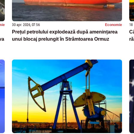
mie
30 apr. 2026, 07:56
Economie
18 
Prețul petrolului explodează după amenințarea
Câ
va
unui blocaj prelungit în Strâmtoarea Ormuz
ră