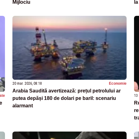
Mijlociu
la
20 mar. 2026, 08:18
Economie
Arabia Saudită avertizează: prețul petrolului ar
ate
13 
putea depăși 180 de dolari pe baril: scenariu
e
Ru
alarmant
re
tr