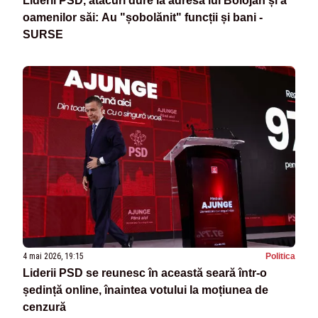
Liderii PSD, atacuri dure la adresa lui Bolojan și a
oamenilor săi: Au "șobolănit" funcții și bani -
SURSE
4 mai 2026, 19:15
Politica
Liderii PSD se reunesc în această seară într-o
ședință online, înaintea votului la moțiunea de
cenzură