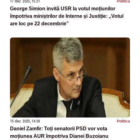
17 dec. 2025, 15:21
Politica
George Simion invită USR la votul moțiunilor
împotriva miniștrilor de Interne și Justiție: „Votul
are loc pe 22 decembrie”
15 dec. 2025, 14:38
Politica
Daniel Zamfir: Toți senatorii PSD vor vota
moțiunea AUR împotriva Dianei Buzoianu