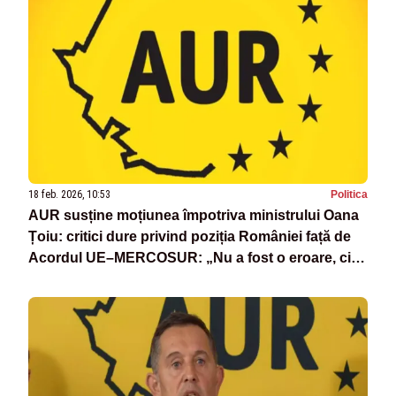
18 feb. 2026, 10:53
Politica
AUR susține moțiunea împotriva ministrului Oana
Țoiu: critici dure privind poziția României față de
Acordul UE–MERCOSUR: „Nu a fost o eroare, ci o
opțiune politică asumată”