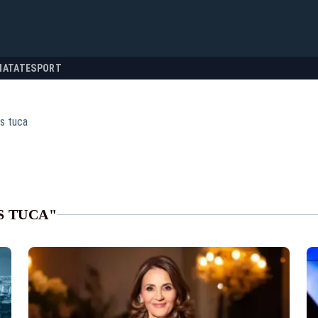
NATATE
SPORT
s tuca
S TUCA"