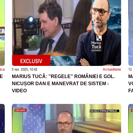
tica
5 iun. 2025, 10:42
Actualitate
12 
RE
MARIUS TUCĂ: ”REGELE” ROMÂNIEI E GOL.
M
NICUȘOR DAN E MANEVRAT DE SISTEM -
V
VIDEO
F