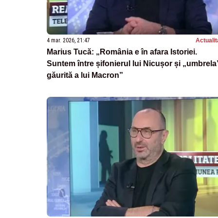
4 mar. 2026, 21:47
Actualit
Marius Tucă: „România e în afara Istoriei.
Suntem între șifonierul lui Nicușor și „umbrela
găurită a lui Macron”