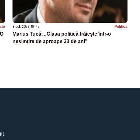
ate
8 oct. 2022, 09:45
Politica
 O
Marius Tucă: „Clasa politică trăiește într-o
nesimțire de aproape 33 de ani”
ită