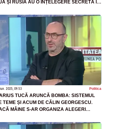
UA ȘI RUSIA AU O ÎNȚELEGERE SECRETĂ ÎN
RIVINȚA RĂZBOIULUI DIN UCRAINA”
iun. 2025, 09:53
Politica
ARIUS TUCĂ ARUNCĂ BOMBA: SISTEMUL
E TEME ȘI ACUM DE CĂLIN GEORGESCU.
ACĂ MÂINE S-AR ORGANIZA ALEGERI
NTICIPATE, AUR CÂȘTIGĂ DETAȘAT