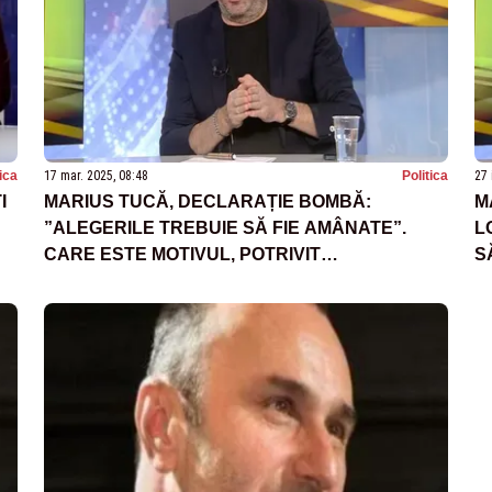
tica
17 mar. 2025, 08:48
Politica
27 
I
MARIUS TUCĂ, DECLARAȚIE BOMBĂ:
M
”ALEGERILE TREBUIE SĂ FIE AMÂNATE”.
L
CARE ESTE MOTIVUL, POTRIVIT
S
JURNALISTULUI
N
G