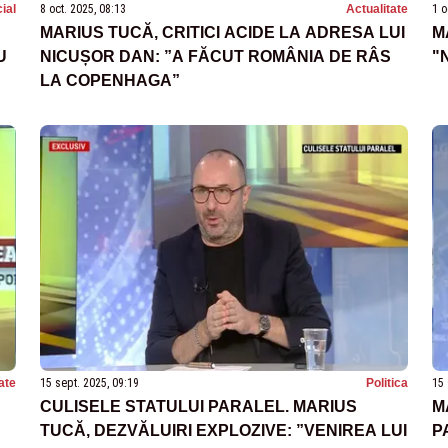
ial
8 oct. 2025, 08:13
Actualitate
1 o
MARIUS TUCĂ, CRITICI ACIDE LA ADRESA LUI
M
U
NICUȘOR DAN: ”A FĂCUT ROMÂNIA DE RÂS
"
LA COPENHAGA”
ate
15 sept. 2025, 09:19
Politica
15 
CULISELE STATULUI PARALEL. MARIUS
M
TUCĂ, DEZVĂLUIRI EXPLOZIVE: ”VENIREA LUI
P