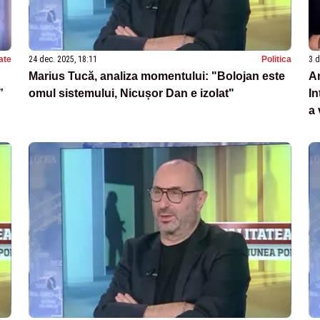
ate
24 dec. 2025, 18:11
Politica
3 d
Marius Tucă, analiza momentului: "Bolojan este
An
”
omul sistemului, Nicușor Dan e izolat"
In
a 