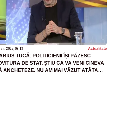
ian. 2025, 08:13
Actualitate
ARIUS TUCĂ: POLITICIENII ÎȘI PĂZESC
OVITURA DE STAT. ȘTIU CA VA VENI CINEVA
Ă ANCHETEZE. NU AM MAI VĂZUT ATÂTA
EBUNIE PE UN SINGUR OM, CĂLIN
EORGESCU