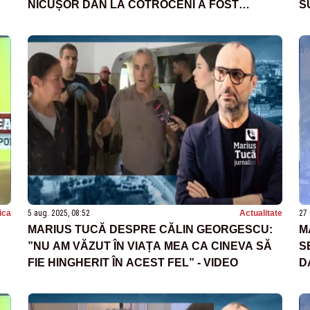
NICUȘOR DAN LA COTROCENI A FOST
S
ORCHESTRATĂ DIN AFARA ȚĂRII”
P
tica
5 aug. 2025, 08:52
Actualitate
27 
MARIUS TUCĂ DESPRE CĂLIN GEORGESCU:
M
”NU AM VĂZUT ÎN VIAȚA MEA CA CINEVA SĂ
S
FIE HINGHERIT ÎN ACEST FEL” - VIDEO
D
A