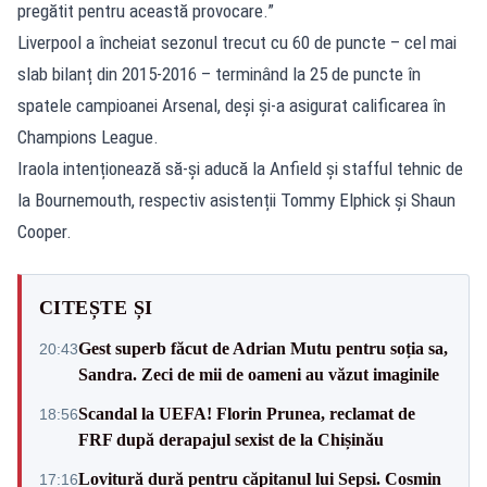
pregătit pentru această provocare.”
Liverpool a încheiat sezonul trecut cu 60 de puncte – cel mai
slab bilanț din 2015-2016 – terminând la 25 de puncte în
spatele campioanei Arsenal, deși și-a asigurat calificarea în
Champions League.
Iraola intenționează să-și aducă la Anfield și stafful tehnic de
la Bournemouth, respectiv asistenții Tommy Elphick și Shaun
Cooper.
CITEȘTE ȘI
Gest superb făcut de Adrian Mutu pentru soția sa,
20:43
Sandra. Zeci de mii de oameni au văzut imaginile
Scandal la UEFA! Florin Prunea, reclamat de
18:56
FRF după derapajul sexist de la Chișinău
Lovitură dură pentru căpitanul lui Sepsi. Cosmin
17:16