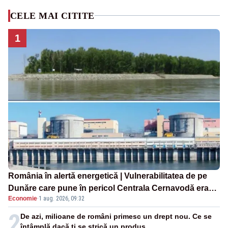
CELE MAI CITITE
1
România în alertă energetică | Vulnerabilitatea de pe
Dunăre care pune în pericol Centrala Cernavodă era
Economie
·
1 aug. 2026, 09:32
cunoscută de pe vremea lui Ceaușescu
2
De azi, milioane de români primesc un drept nou. Ce se
întâmplă dacă ți se strică un produs