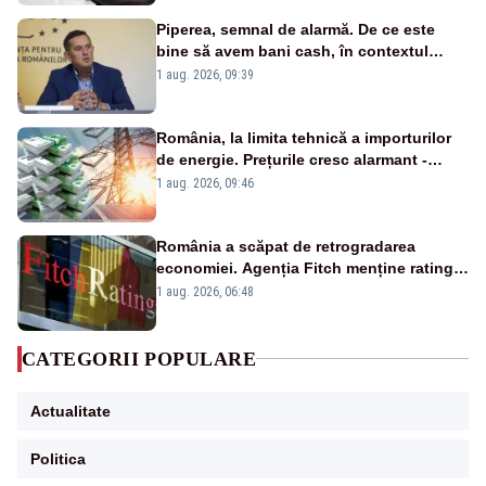
Piperea, semnal de alarmă. De ce este
bine să avem bani cash, în contextul
alertei energetice?
1 aug. 2026, 09:39
România, la limita tehnică a importurilor
de energie. Prețurile cresc alarmant -
Analiză Realitatea Plus
1 aug. 2026, 09:46
România a scăpat de retrogradarea
economiei. Agenția Fitch menține ratingul
„BBB-” cu perspectivă negativă
1 aug. 2026, 06:48
CATEGORII POPULARE
Actualitate
Politica