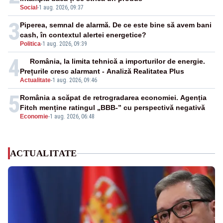
Social
-
1 aug. 2026, 09:37
3
Piperea, semnal de alarmă. De ce este bine să avem bani
cash, în contextul alertei energetice?
Politica
-
1 aug. 2026, 09:39
4
România, la limita tehnică a importurilor de energie.
Prețurile cresc alarmant - Analiză Realitatea Plus
Actualitate
-
1 aug. 2026, 09:46
5
România a scăpat de retrogradarea economiei. Agenția
Fitch menține ratingul „BBB-” cu perspectivă negativă
Economie
-
1 aug. 2026, 06:48
ACTUALITATE