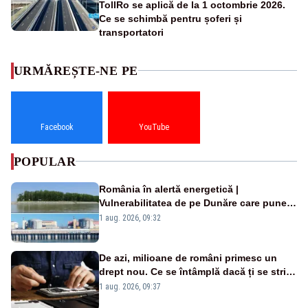
TollRo se aplică de la 1 octombrie 2026.
Ce se schimbă pentru șoferi și
transportatori
URMĂREȘTE-NE PE
Facebook
YouTube
POPULAR
România în alertă energetică |
Vulnerabilitatea de pe Dunăre care pune
în pericol Centrala Cernavodă era
1 aug. 2026, 09:32
cunoscută de pe vremea lui Ceaușescu
De azi, milioane de români primesc un
drept nou. Ce se întâmplă dacă ți se strică
un produs
1 aug. 2026, 09:37