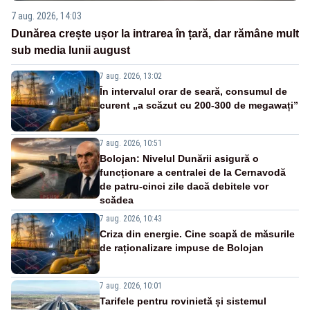
7 aug. 2026, 14:03
Dunărea crește ușor la intrarea în țară, dar rămâne mult
sub media lunii august
7 aug. 2026, 13:02
În intervalul orar de seară, consumul de
curent „a scăzut cu 200-300 de megawați”
7 aug. 2026, 10:51
Bolojan: Nivelul Dunării asigură o
funcționare a centralei de la Cernavodă
de patru-cinci zile dacă debitele vor
scădea
7 aug. 2026, 10:43
Criza din energie. Cine scapă de măsurile
de raționalizare impuse de Bolojan
7 aug. 2026, 10:01
Tarifele pentru rovinietă și sistemul