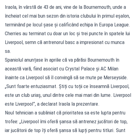
Iraola, în vârstă de 43 de ani, vine de la Bournemouth, unde a
încheiat cel mai bun sezon din istoria clubului în primul eșalon,
terminând pe locul șase și calificând echipa în Europa League.
Cherries au terminat cu doar un loc și trei puncte în spatele lui
Liverpool, semn că antrenorul basc a impresionat cu munca
sa.
Spaniolul anunțase în aprilie că va părăsi Bournemouth în
această vară, fiind asociat cu Crystal Palace și AC Milan
înainte ca Liverpool să îl convingă să se mute pe Merseyside.
„Sunt foarte entuziasmat. Știți cu toții ce înseamnă Liverpool,
este un club uriaș, unul dintre cele mai mari din lume. Liverpool
este Liverpool”, a declarat Iraola la prezentare.
Noul tehnician a subliniat că prioritatea sa este lupta pentru
trofee: „Liverpool îmi oferă șansa să antrenez jucători de top,
iar jucătorii de top îți oferă șansa să lupți pentru titluri. Sunt