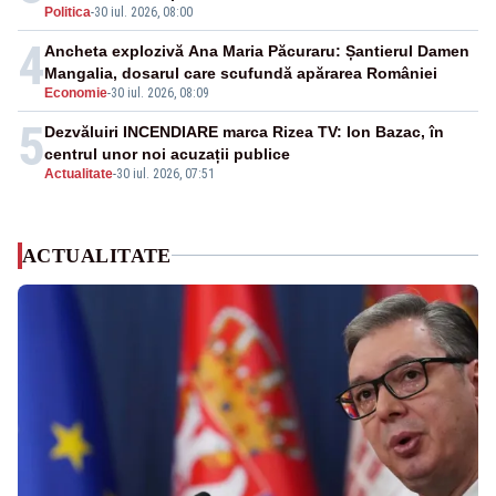
Politica
-
30 iul. 2026, 08:00
4
Ancheta explozivă Ana Maria Păcuraru: Șantierul Damen
Mangalia, dosarul care scufundă apărarea României
Economie
-
30 iul. 2026, 08:09
5
Dezvăluiri INCENDIARE marca Rizea TV: Ion Bazac, în
centrul unor noi acuzații publice
Actualitate
-
30 iul. 2026, 07:51
ACTUALITATE