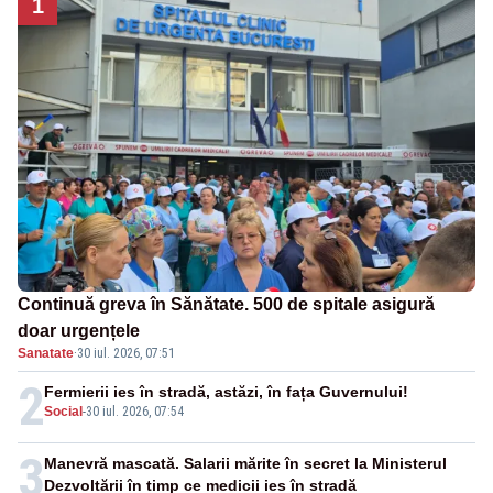
1
Continuă greva în Sănătate. 500 de spitale asigură
doar urgențele
Sanatate
·
30 iul. 2026, 07:51
2
Fermierii ies în stradă, astăzi, în fața Guvernului!
Social
-
30 iul. 2026, 07:54
3
Manevră mascată. Salarii mărite în secret la Ministerul
Dezvoltării în timp ce medicii ies în stradă