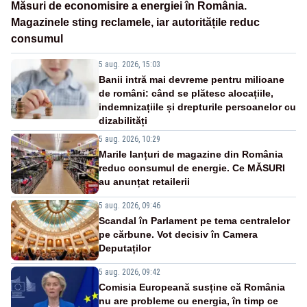
Măsuri de economisire a energiei în România.
Magazinele sting reclamele, iar autoritățile reduc
consumul
5 aug. 2026, 15:03
Banii intră mai devreme pentru milioane
de români: când se plătesc alocațiile,
indemnizațiile și drepturile persoanelor cu
dizabilități
5 aug. 2026, 10:29
Marile lanțuri de magazine din România
reduc consumul de energie. Ce MĂSURI
au anunțat retailerii
5 aug. 2026, 09:46
Scandal în Parlament pe tema centralelor
pe cărbune. Vot decisiv în Camera
Deputaților
5 aug. 2026, 09:42
Comisia Europeană susține că România
nu are probleme cu energia, în timp ce