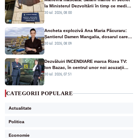
la Ministerul Dezvoltării în timp ce medicii
ies în stradă
30 iul. 2026, 08:00
Ancheta explozivă Ana Maria Păcuraru:
Șantierul Damen Mangalia, dosarul care
scufundă apărarea României
30 iul. 2026, 08:09
Dezvăluiri INCENDIARE marca Rizea TV:
Ion Bazac, în centrul unor noi acuzații
publice
30 iul. 2026, 07:51
CATEGORII POPULARE
Actualitate
Politica
Economie