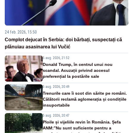
24 feb. 2026, 15:50
Complot dejucat în Serbia: doi bărbați, suspectați că
plănuiau asasinarea lui Vučić
5 aug. 2026, 21:52
Donald Trump, în centrul unui nou
scandal. Acuzații privind accesul
preferențial la postările sale
5 aug. 2026, 20:49
Trenurile care îi scot din sărite pe români.
Călătorii reclamă aglomerația și condițiile
insuportabile
5 aug. 2026, 20:47
Ploile și vijeliile revin în România. Șefa
ANM:”Nu sunt suficiente pentru a