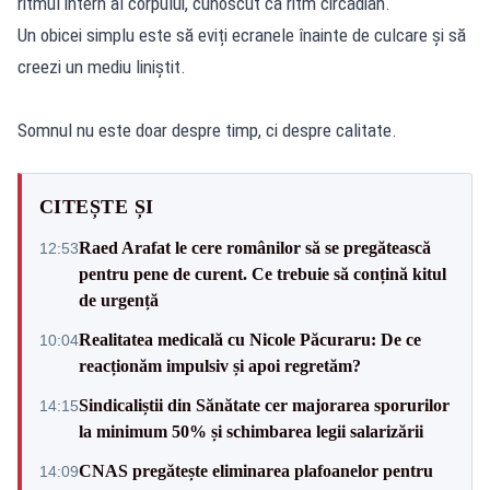
ritmul intern al corpului, cunoscut ca ritm circadian.
Un obicei simplu este să eviți ecranele înainte de culcare și să
creezi un mediu liniștit.
Somnul nu este doar despre timp, ci despre calitate.
CITEȘTE ȘI
Raed Arafat le cere românilor să se pregătească
12:53
pentru pene de curent. Ce trebuie să conțină kitul
de urgență
Realitatea medicală cu Nicole Păcuraru: De ce
10:04
reacționăm impulsiv și apoi regretăm?
Sindicaliștii din Sănătate cer majorarea sporurilor
14:15
la minimum 50% și schimbarea legii salarizării
CNAS pregătește eliminarea plafoanelor pentru
14:09