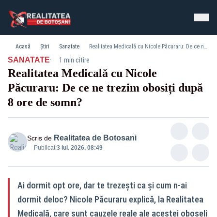
Acasă
Știri
Sanatate
Realitatea Medicală cu Nicole Păcuraru: De ce ne trezim obosiți după 8 ore de somn?
·
SANATATE
1 min citire
Realitatea Medicală cu Nicole
Păcuraru: De ce ne trezim obosiți după
8 ore de somn?
Realitatea de Botosani
Scris de
Publicat:
3 iul. 2026, 08:49
Ai dormit opt ore, dar te trezești ca și cum n-ai
dormit deloc? Nicole Păcuraru explică, la Realitatea
Medicală, care sunt cauzele reale ale acestei oboseli