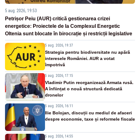
5 aug. 2026, 19:53
Petrișor Peiu (AUR) critică gestionarea crizei
energetice: Proiectele de la Complexul Energetic
Oltenia sunt blocate în birocrație și restricții legislative
5 aug. 2026, 19:37
Strategia pentru biodiversitate nu apără
interesele României. AUR a votat
împotrivă
5 aug. 2026, 17:15
Vladimir Putin reorganizează Armata rusă.
A înființat o nouă structură dedicată
dronelor
5 aug. 2026, 16:11
Ilie Bolojan, discuții cu mediul de afaceri
despre economie, taxe și reformele fiscale
5 aug. 2026, 14:55