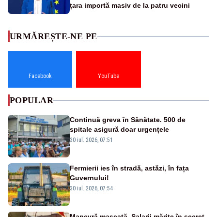
țara importă masiv de la patru vecini
URMĂREȘTE-NE PE
Facebook
YouTube
POPULAR
Continuă greva în Sănătate. 500 de
spitale asigură doar urgențele
30 iul. 2026, 07:51
Fermierii ies în stradă, astăzi, în fața
Guvernului!
30 iul. 2026, 07:54
Manevră mascată. Salarii mărite în secret