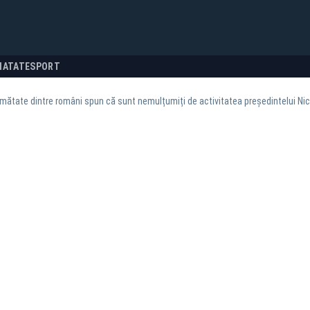
NATATE
SPORT
ătate dintre români spun că sunt nemulțumiți de activitatea președintelui Ni