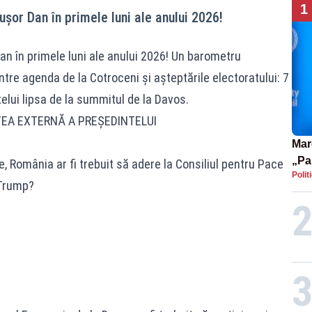
1
șor Dan în primele luni ale anului 2026!
an în primele luni ale anului 2026! Un barometru
tre agenda de la Cotroceni și așteptările electoratului: 7
elui lipsa de la summitul de la Davos.
TEA EXTERNĂ A PREȘEDINTELUI
Mar
„Pa
 România ar fi trebuit să adere la Consiliul pentru Pace
Polit
pute
 Trump?