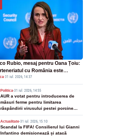
co Rubio, mesaj pentru Oana Țoiu:
rteneriatul cu România este
ica
·
31 iul. 2026, 14:37
rnic și prețuit”
2
Politica
-
31 iul. 2026, 14:55
AUR a votat pentru introducerea de
măsuri ferme pentru limitarea
răspândirii virusului pestei porcine
africane
3
Actualitate
-
31 iul. 2026, 15:10
Scandal la FIFA! Consilierul lui Gianni
Infantino demisionează și atacă