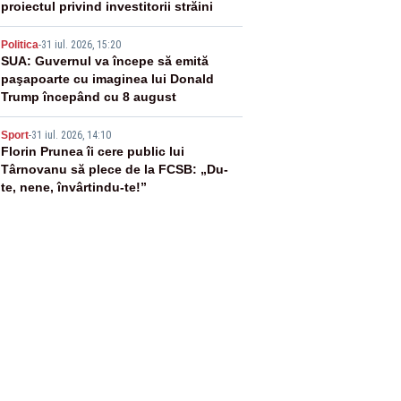
proiectul privind investitorii străini
4
Politica
-
31 iul. 2026, 15:20
SUA: Guvernul va începe să emită
paşapoarte cu imaginea lui Donald
Trump începând cu 8 august
5
Sport
-
31 iul. 2026, 14:10
Florin Prunea îi cere public lui
Târnovanu să plece de la FCSB: „Du-
te, nene, învârtindu-te!”