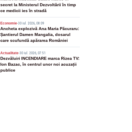
secret la Ministerul Dezvoltării în timp
ce medicii ies în stradă
4
Economie
-
30 iul. 2026, 08:09
Ancheta explozivă Ana Maria Păcuraru:
Șantierul Damen Mangalia, dosarul
care scufundă apărarea României
5
Actualitate
-
30 iul. 2026, 07:51
Dezvăluiri INCENDIARE marca Rizea TV:
Ion Bazac, în centrul unor noi acuzații
publice