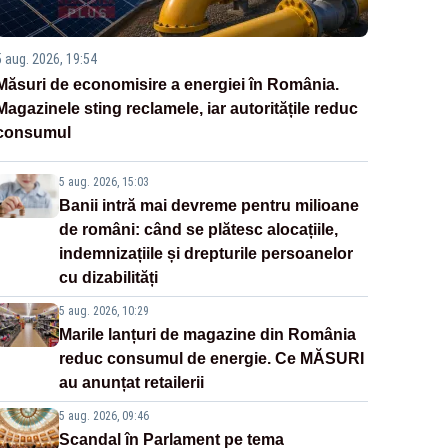
5 aug. 2026, 19:54
Măsuri de economisire a energiei în România.
Magazinele sting reclamele, iar autoritățile reduc
consumul
5 aug. 2026, 15:03
Banii intră mai devreme pentru milioane
de români: când se plătesc alocațiile,
indemnizațiile și drepturile persoanelor
cu dizabilități
5 aug. 2026, 10:29
Marile lanțuri de magazine din România
reduc consumul de energie. Ce MĂSURI
au anunțat retailerii
5 aug. 2026, 09:46
Scandal în Parlament pe tema