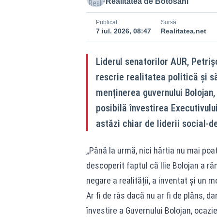
Realitatea de Botosani
Publicat
Sursă
7 iul. 2026, 08:47
Realitatea.net
Liderul senatorilor AUR, Petriș
rescrie realitatea politică și
menținerea guvernului Bolojan, 
posibilă învestirea Executivulu
astăzi chiar de liderii social-
„Până la urmă, nici hârtia nu mai poa
descoperit faptul că Ilie Bolojan a ră
negare a realității, a inventat și un m
Ar fi de râs dacă nu ar fi de plâns, 
învestire a Guvernului Bolojan, ocazie