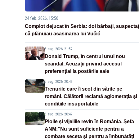
24 feb. 2026, 15:50
Complot dejucat în Serbia: doi bărbați, suspectaț
că plănuiau asasinarea lui Vučić
5 aug. 2026, 21:52
Donald Trump, în centrul unui nou
scandal. Acuzații privind accesul
preferențial la postările sale
5 aug. 2026, 20:49
Trenurile care îi scot din sărite pe
români. Călătorii reclamă aglomerația și
condițiile insuportabile
5 aug. 2026, 20:47
Ploile și vijeliile revin în România. Șefa
ANM:”Nu sunt suficiente pentru a
combate seceta și pentru a îmbunătăți