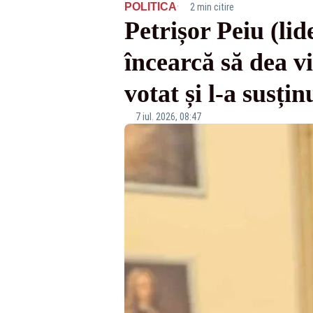
·
POLITICA
2 min citire
Petrișor Peiu (li
încearcă să dea 
votat și l-a susți
7 iul. 2026, 08:47