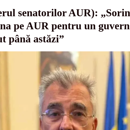
derul senatorilor AUR): „Sor
vina pe AUR pentru un guvern
nut până astăzi”