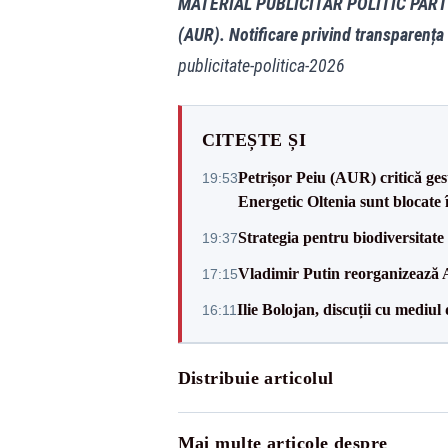
MATERIAL PUBLICITAR POLITIC PAR
(AUR). Notificare privind transparența
publicitate-politica-2026
CITEȘTE ȘI
Petrișor Peiu (AUR) critică ges
19:53
Energetic Oltenia sunt blocate în 
Strategia pentru biodiversitat
19:37
Vladimir Putin reorganizează A
17:15
Ilie Bolojan, discuții cu mediul
16:11
Distribuie articolul
Mai multe articole despre