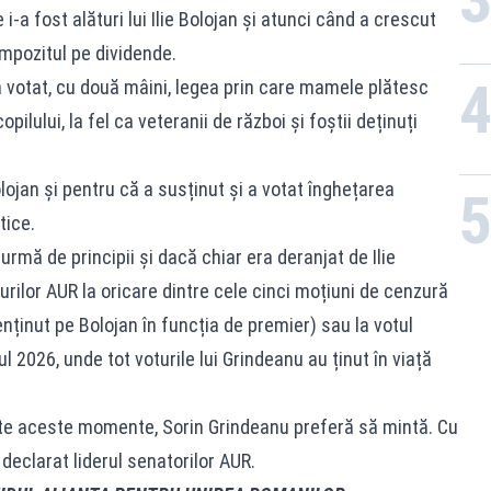
i-a fost alături lui Ilie Bolojan și atunci când a crescut
impozitul pe dividende.
a votat, cu două mâini, legea prin care mamele plătesc
pilului, la fel ca veteranii de război și foștii deținuți
olojan și pentru că a susținut și a votat înghețarea
tice.
urmă de principii și dacă chiar era deranjat de Ilie
turilor AUR la oricare dintre cele cinci moțiuni de cenzură
enținut pe Bolojan în funcția de premier) sau la votul
 2026, unde tot voturile lui Grindeanu au ținut în viață
oate aceste momente, Sorin Grindeanu preferă să mintă. Cu
a declarat liderul senatorilor AUR.