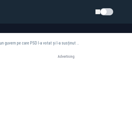
Schimba tema
Petrișor Peiu (liderul senatorilor AUR): „Sorin Grindeanu încearcă să dea vina pe AUR pentru un guvern pe care PSD l-a votat și l-a susținut până astăzi”
Advertising