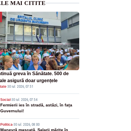
LE MAI CITITE
tinuă greva în Sănătate. 500 de
tale asigură doar urgențele
tate
·
30 iul. 2026, 07:51
2
Social
-
30 iul. 2026, 07:54
Fermierii ies în stradă, astăzi, în fața
Guvernului!
3
Politica
-
30 iul. 2026, 08:00
Manevră mascată. Salarii mărite în