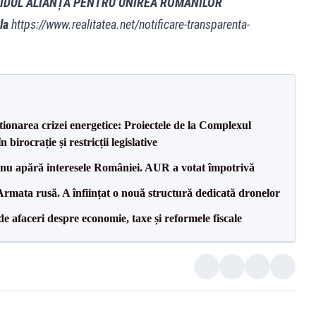
TIDUL ALIANȚA PENTRU UNIREA ROMANILOR
 la
https://www.realitatea.net/notificare-transparenta-
tionarea crizei energetice: Proiectele de la Complexul
birocrație și restricții legislative
e nu apără interesele României. AUR a votat împotrivă
rmata rusă. A înființat o nouă structură dedicată dronelor
 de afaceri despre economie, taxe și reformele fiscale