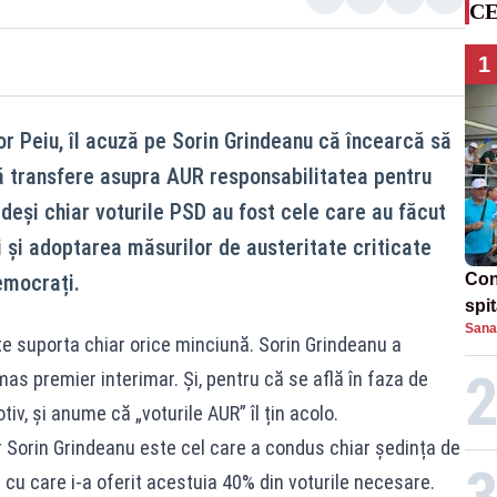
CE
1
or Peiu, îl acuză pe Sorin Grindeanu că încearcă să
 să transfere asupra AUR responsabilitatea pentru
deși chiar voturile PSD au fost cele care au făcut
i și adoptarea măsurilor de austeritate criticate
democrați.
Con
spi
Sana
te suporta chiar orice minciună. Sorin Grindeanu a
mas premier interimar. Și, pentru că se află în faza de
otiv, și anume că „voturile AUR” îl țin acolo.
dar Sorin Grindeanu este cel care a condus chiar ședința de
 cu care i-a oferit acestuia 40% din voturile necesare.