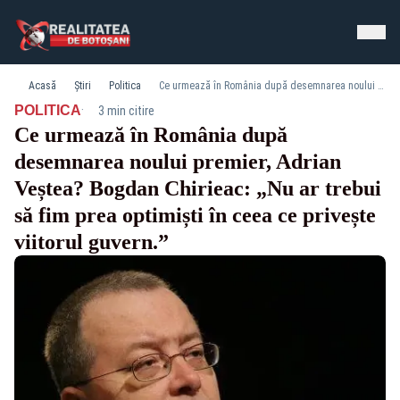
Acasă
Știri
Politica
Ce urmează în România după desemnarea noului premier, Adrian Veștea? Bogdan Chirieac: „Nu ar trebui să fim prea optimiști în ceea ce privește viitorul guvern.”
·
POLITICA
3 min citire
Ce urmează în România după
desemnarea noului premier, Adrian
Veștea? Bogdan Chirieac: „Nu ar trebui
să fim prea optimiști în ceea ce privește
viitorul guvern.”