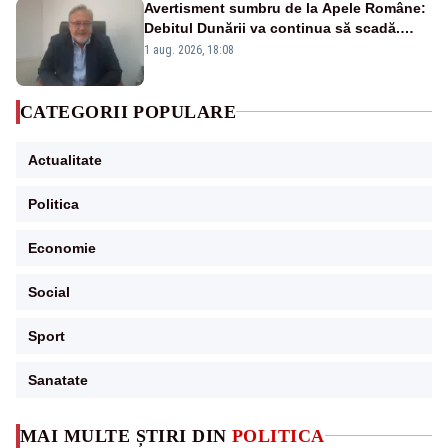
Avertisment sumbru de la Apele Române:
Debitul Dunării va continua să scadă.
Cernavodă s-ar putea închide în 4 zile
1 aug. 2026, 18:08
CATEGORII POPULARE
Actualitate
Politica
Economie
Social
Sport
Sanatate
MAI MULTE ȘTIRI DIN
POLITICA