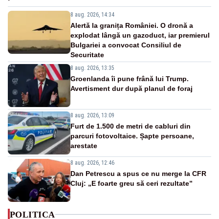
8 aug. 2026, 14:34
Alertă la granița României. O dronă a
explodat lângă un gazoduct, iar premierul
Bulgariei a convocat Consiliul de
Securitate
8 aug. 2026, 13:35
Groenlanda îi pune frână lui Trump.
Avertisment dur după planul de foraj
8 aug. 2026, 13:09
Furt de 1.500 de metri de cabluri din
parcuri fotovoltaice. Șapte persoane,
arestate
8 aug. 2026, 12:46
Dan Petrescu a spus ce nu merge la CFR
Cluj: „E foarte greu să ceri rezultate”
POLITICA