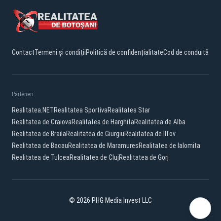
Contact
Termeni și condiții
Politică de confidențialitate
Cod de conduită
Parteneri:
Realitatea.NET
Realitatea Sportiva
Realitatea Star
Realitatea de Craiova
Realitatea de Harghita
Realitatea de Alba
Realitatea de Braila
Realitatea de Giurgiu
Realitatea de Ilfov
Realitatea de Bacau
Realitatea de Maramures
Realitatea de Ialomita
Realitatea de Tulcea
Realitatea de Cluj
Realitatea de Gorj
© 2026 PHG Media Invest LLC
Facebook
YouTube