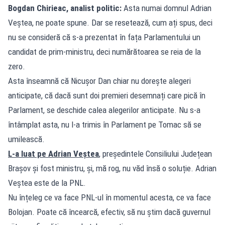
Bogdan Chirieac, analist politic:
Asta numai domnul Adrian
Veștea, ne poate spune. Dar se resetează, cum ați spus, deci
nu se consideră că s-a prezentat în fața Parlamentului un
candidat de prim-ministru, deci numărătoarea se reia de la
zero.
Asta înseamnă că Nicușor Dan chiar nu dorește alegeri
anticipate, că dacă sunt doi premieri desemnați care pică în
Parlament, se deschide calea alegerilor anticipate. Nu s-a
întâmplat asta, nu l-a trimis în Parlament pe Tomac să se
umilească.
L-a luat pe Adrian Veștea
, președintele Consiliului Județean
Brașov și fost ministru, și, mă rog, nu văd însă o soluție. Adrian
Veștea este de la PNL.
Nu înțeleg ce va face PNL-ul în momentul acesta, ce va face
Bolojan. Poate că încearcă, efectiv, să nu știm dacă guvernul