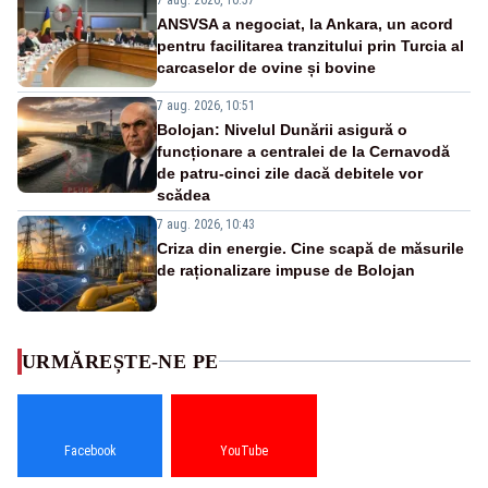
ANSVSA a negociat, la Ankara, un acord
pentru facilitarea tranzitului prin Turcia al
carcaselor de ovine și bovine
7 aug. 2026, 10:51
Bolojan: Nivelul Dunării asigură o
funcționare a centralei de la Cernavodă
de patru-cinci zile dacă debitele vor
scădea
7 aug. 2026, 10:43
Criza din energie. Cine scapă de măsurile
de raționalizare impuse de Bolojan
URMĂREȘTE-NE PE
Facebook
YouTube