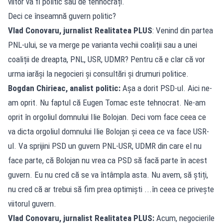
viitor va fi politic sau de tehnocrați.
Deci ce înseamnă guvern politic?
Vlad Conovaru, jurnalist Realitatea PLUS
: Venind din partea
PNL-ului, se va merge pe varianta vechii coaliții sau a unei
coaliții de dreapta, PNL, USR, UDMR? Pentru că e clar că vor
urma iarăși la negocieri și consultări și drumuri politice.
Bogdan Chirieac, analist politic:
Așa a dorit PSD-ul. Aici ne-
am oprit. Nu faptul că Eugen Tomac este tehnocrat. Ne-am
oprit în orgoliul domnului Ilie Bolojan. Deci vom face ceea ce
va dicta orgoliul domnului Ilie Bolojan și ceea ce va face USR-
ul. Va sprijini PSD un guvern PNL-USR, UDMR din care el nu
face parte, că Bolojan nu vrea ca PSD să facă parte în acest
guvern. Eu nu cred că se va întâmpla asta. Nu avem, să știți,
nu cred că ar trebui să fim prea optimiști ...în ceea ce privește
viitorul guvern.
Vlad Conovaru, jurnalist Realitatea PLUS:
Acum, negocierile