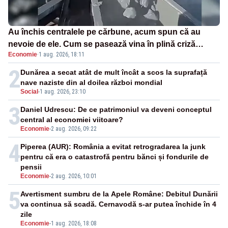
Au închis centralele pe cărbune, acum spun că au
nevoie de ele. Cum se pasează vina în plină criză
Economie
·
1 aug. 2026, 18:11
energetică
2
Dunărea a secat atât de mult încât a scos la suprafață
nave naziste din al doilea război mondial
Social
-
1 aug. 2026, 23:10
3
Daniel Udrescu: De ce patrimoniul va deveni conceptul
central al economiei viitoare?
Economie
-
2 aug. 2026, 09:22
4
Piperea (AUR): România a evitat retrogradarea la junk
pentru că era o catastrofă pentru bănci și fondurile de
pensii
Economie
-
2 aug. 2026, 10:01
5
Avertisment sumbru de la Apele Române: Debitul Dunării
va continua să scadă. Cernavodă s-ar putea închide în 4
zile
Economie
-
1 aug. 2026, 18:08