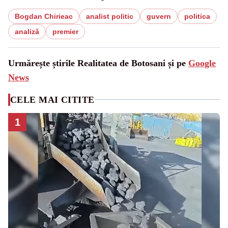
Bogdan Chirieac
analist politic
guvern
politica
analiză
premier
Urmărește știrile Realitatea de Botosani și pe
Google
News
CELE MAI CITITE
1