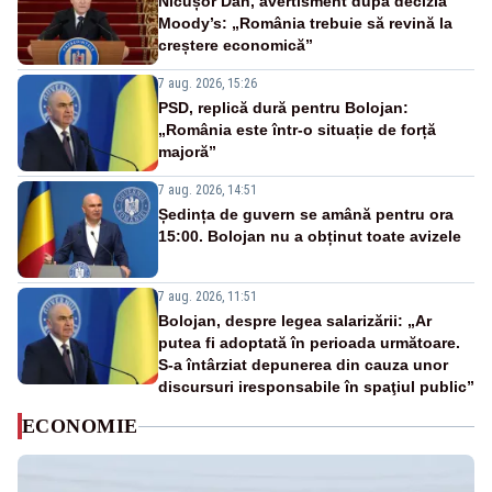
Nicușor Dan, avertisment după decizia
Moody’s: „România trebuie să revină la
creștere economică”
7 aug. 2026, 15:26
PSD, replică dură pentru Bolojan:
„România este într-o situație de forță
majoră”
7 aug. 2026, 14:51
Ședința de guvern se amână pentru ora
15:00. Bolojan nu a obținut toate avizele
7 aug. 2026, 11:51
Bolojan, despre legea salarizării: „Ar
putea fi adoptată în perioada următoare.
S-a întârziat depunerea din cauza unor
discursuri iresponsabile în spaţiul public”
ECONOMIE