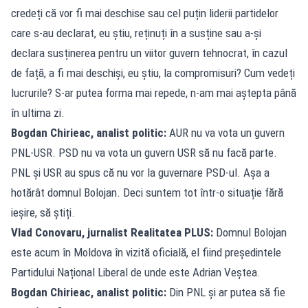
credeți că vor fi mai deschise sau cel puțin liderii partidelor
care s-au declarat, eu știu, reținuți în a susține sau a-și
declara susținerea pentru un viitor guvern tehnocrat, în cazul
de față, a fi mai deschiși, eu știu, la compromisuri? Cum vedeți
lucrurile? S-ar putea forma mai repede, n-am mai aștepta până
în ultima zi.
Bogdan Chirieac, analist politic:
AUR nu va vota un guvern
PNL-USR. PSD nu va vota un guvern USR să nu facă parte.
PNL și USR au spus că nu vor la guvernare PSD-ul. Așa a
hotărât domnul Bolojan. Deci suntem tot într-o situație fără
ieșire, să știți.
Vlad Conovaru, jurnalist Realitatea PLUS:
Domnul Bolojan
este acum în Moldova în vizită oficială, el fiind președintele
Partidului Național Liberal de unde este Adrian Veștea.
Bogdan Chirieac, analist politic:
Din PNL și ar putea să fie