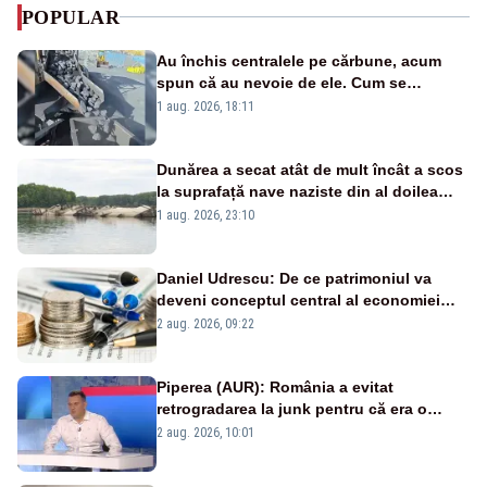
POPULAR
Au închis centralele pe cărbune, acum
spun că au nevoie de ele. Cum se
pasează vina în plină criză energetică
1 aug. 2026, 18:11
Dunărea a secat atât de mult încât a scos
la suprafață nave naziste din al doilea
război mondial
1 aug. 2026, 23:10
Daniel Udrescu: De ce patrimoniul va
deveni conceptul central al economiei
viitoare?
2 aug. 2026, 09:22
Piperea (AUR): România a evitat
retrogradarea la junk pentru că era o
catastrofă pentru bănci și fondurile de
2 aug. 2026, 10:01
pensii