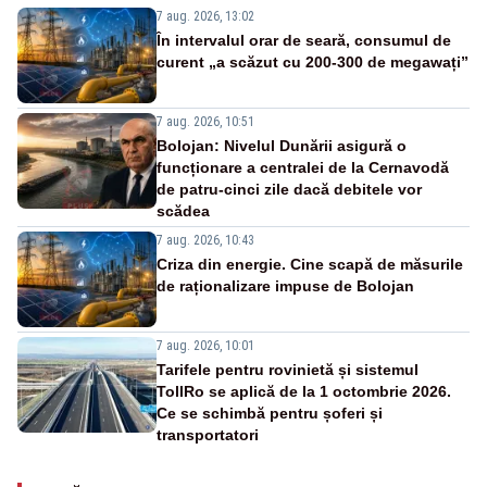
7 aug. 2026, 13:02
În intervalul orar de seară, consumul de
curent „a scăzut cu 200-300 de megawați”
7 aug. 2026, 10:51
Bolojan: Nivelul Dunării asigură o
funcționare a centralei de la Cernavodă
de patru-cinci zile dacă debitele vor
scădea
7 aug. 2026, 10:43
Criza din energie. Cine scapă de măsurile
de raționalizare impuse de Bolojan
7 aug. 2026, 10:01
Tarifele pentru rovinietă și sistemul
TollRo se aplică de la 1 octombrie 2026.
Ce se schimbă pentru șoferi și
transportatori