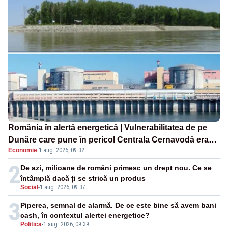
România în alertă energetică | Vulnerabilitatea de pe
Dunăre care pune în pericol Centrala Cernavodă era
Economie
·
1 aug. 2026, 09:32
cunoscută de pe vremea lui Ceaușescu
2
De azi, milioane de români primesc un drept nou. Ce se
întâmplă dacă ți se strică un produs
Social
-
1 aug. 2026, 09:37
3
Piperea, semnal de alarmă. De ce este bine să avem bani
cash, în contextul alertei energetice?
Politica
-
1 aug. 2026, 09:39