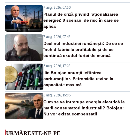
7 aug. 2026, 07:50
Planul de criză privind raționalizarea
energiei: 9 scenarii de risc în care se
aplică
7 aug. 2026, 07:45
Declinul industriei românești: De ce se
închid fabricile profitabile și de ce
continuă exodul forței de muncă
6 aug. 2026, 17:38
Ilie Bolojan anunță ieftinirea
carburanților: Petromidia revine la
capacitate maximă
6 aug. 2026, 15:36
Cum se va întrerupe energia electrică la
marii consumatori industriali? Bolojan:
Nu vor exista compensații
URMĂREȘTE-NE PE