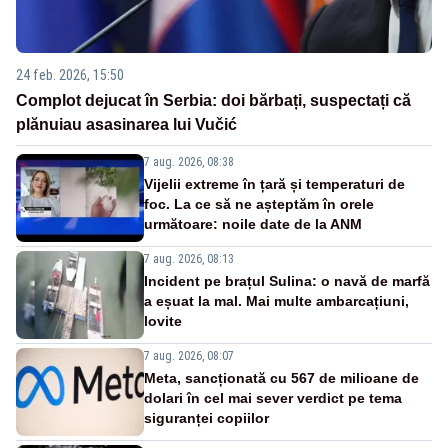
24 feb. 2026, 15:50
Complot dejucat în Serbia: doi bărbați, suspectați că
plănuiau asasinarea lui Vučić
7 aug. 2026, 08:38
Vijelii extreme în țară și temperaturi de
foc. La ce să ne așteptăm în orele
următoare: noile date de la ANM
7 aug. 2026, 08:13
Incident pe brațul Sulina: o navă de marfă
a eșuat la mal. Mai multe ambarcațiuni,
lovite
7 aug. 2026, 08:07
Meta, sancționată cu 567 de milioane de
dolari în cel mai sever verdict pe tema
siguranței copiilor