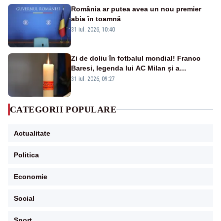
România ar putea avea un nou premier
abia în toamnă
31 iul. 2026, 10:40
Zi de doliu în fotbalul mondial! Franco
Baresi, legenda lui AC Milan și a
naționalei Italiei, a murit
31 iul. 2026, 09:27
CATEGORII POPULARE
Actualitate
Politica
Economie
Social
Sport