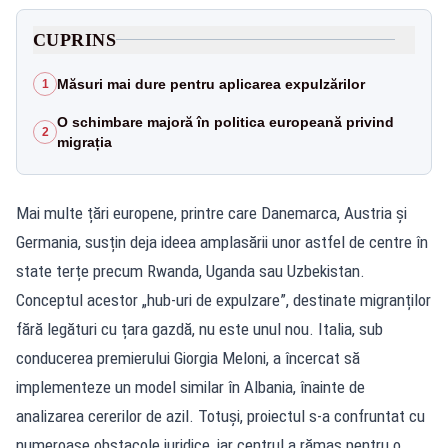
CUPRINS
Măsuri mai dure pentru aplicarea expulzărilor
1
O schimbare majoră în politica europeană privind
2
migrația
Mai multe țări europene, printre care Danemarca, Austria și
Germania, susțin deja ideea amplasării unor astfel de centre în
state terțe precum Rwanda, Uganda sau Uzbekistan.
Conceptul acestor „hub-uri de expulzare”, destinate migranților
fără legături cu țara gazdă, nu este unul nou. Italia, sub
conducerea premierului Giorgia Meloni, a încercat să
implementeze un model similar în Albania, înainte de
analizarea cererilor de azil. Totuși, proiectul s-a confruntat cu
numeroase obstacole juridice, iar centrul a rămas pentru o