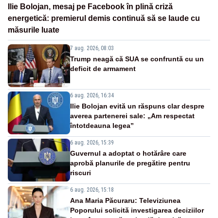
Ilie Bolojan, mesaj pe Facebook în plină criză
energetică: premierul demis continuă să se laude cu
măsurile luate
7 aug. 2026, 08:03
Trump neagă că SUA se confruntă cu un
deficit de armament
6 aug. 2026, 16:34
Ilie Bolojan evită un răspuns clar despre
averea partenerei sale: „Am respectat
întotdeauna legea”
6 aug. 2026, 15:39
Guvernul a adoptat o hotărâre care
aprobă planurile de pregătire pentru
riscuri
6 aug. 2026, 15:18
Ana Maria Păcuraru: Televiziunea
Poporului solicită investigarea deciziilor