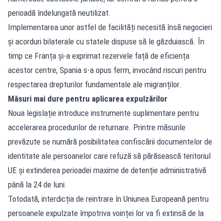
perioadă îndelungată neutilizat.
Implementarea unor astfel de facilități necesită însă negocieri
și acorduri bilaterale cu statele dispuse să le găzduiască. În
timp ce Franța și-a exprimat rezervele față de eficiența
acestor centre, Spania s-a opus ferm, invocând riscuri pentru
respectarea drepturilor fundamentale ale migranților.
Măsuri mai dure pentru aplicarea expulzărilor
Noua legislație introduce instrumente suplimentare pentru
accelerarea procedurilor de returnare. Printre măsurile
prevăzute se numără posibilitatea confiscării documentelor de
identitate ale persoanelor care refuză să părăsească teritoriul
UE și extinderea perioadei maxime de detenție administrativă
până la 24 de luni.
Totodată, interdicția de reintrare în Uniunea Europeană pentru
persoanele expulzate împotriva voinței lor va fi extinsă de la