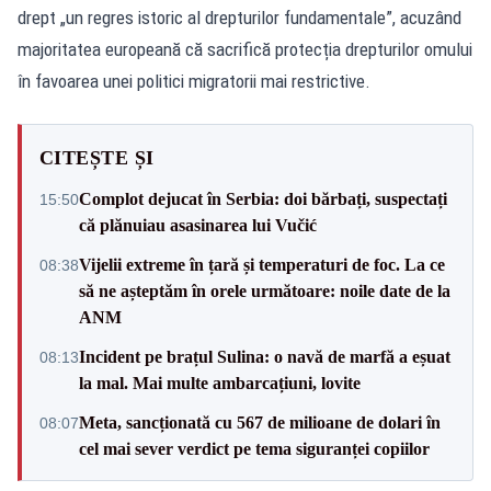
drept „un regres istoric al drepturilor fundamentale”, acuzând
majoritatea europeană că sacrifică protecția drepturilor omului
în favoarea unei politici migratorii mai restrictive.
CITEȘTE ȘI
Complot dejucat în Serbia: doi bărbați, suspectați
15:50
că plănuiau asasinarea lui Vučić
Vijelii extreme în țară și temperaturi de foc. La ce
08:38
să ne așteptăm în orele următoare: noile date de la
ANM
Incident pe brațul Sulina: o navă de marfă a eșuat
08:13
la mal. Mai multe ambarcațiuni, lovite
Meta, sancționată cu 567 de milioane de dolari în
08:07
cel mai sever verdict pe tema siguranței copiilor