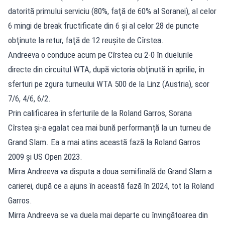
datorită primului serviciu (80%, faţă de 60% al Soranei), al celor
6 mingi de break fructificate din 6 şi al celor 28 de puncte
obţinute la retur, faţă de 12 reuşite de Cîrstea.
Andreeva o conduce acum pe Cîrstea cu 2-0 în duelurile
directe din circuitul WTA, după victoria obţinută în aprilie, în
sferturi pe zgura turneului WTA 500 de la Linz (Austria), scor
7/6, 4/6, 6/2.
Prin calificarea în sferturile de la Roland Garros, Sorana
Cîrstea și-a egalat cea mai bună performanță la un turneu de
Grand Slam. Ea a mai atins această fază la Roland Garros
2009 și US Open 2023.
Mirra Andreeva va disputa a doua semifinală de Grand Slam a
carierei, după ce a ajuns în această fază în 2024, tot la Roland
Garros.
Mirra Andreeva se va duela mai departe cu învingătoarea din