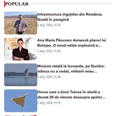
POPULAR
Infrastructura irigațiilor din România,
lăsată în paragină
2 aug. 2026, 15:38
Ana Maria Păcuraru demască planul lui
Bolojan. O nouă ediție explozivă a
emisiunii „Miza Zilei” la Realitatea PLUS
2 aug. 2026, 15:42
Misiune ratată la Izvoarele, pe Dunăre:
stânca nu a cedat, militarii reiau
detonările luni – VIDEO
2 aug. 2026, 15:48
Drona care a ținut Tulcea în alertă a
zburat 20 de minute deasupra apelor
României. Au fost ridicate două F-16
2 aug. 2026, 19:28