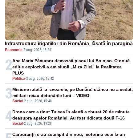
Infrastructura irigațiilor din România, lăsată în paragină
Economie
·
2 aug. 2026, 15:38
2
Ana Maria Păcuraru demască planul lui Bolojan. O nouă
ediție explozivă a emisiunii „Miza Zilei” la Realitatea
PLUS
Politica
-
2 aug. 2026, 15:42
3
Misiune ratată la Izvoarele, pe Dunăre: stânca nu a cedat,
militarii reiau detonările luni – VIDEO
Social
-
2 aug. 2026, 15:48
4
Drona care a ținut Tulcea în alertă a zburat 20 de minute
deasupra apelor României. Au fost ridicate două F-16
Social
-
2 aug. 2026, 19:28
Carburanții s-au scumpit din nou, motorina este la un