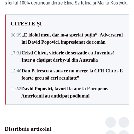
sfertul 100% ucrainean dintre Elina Svitolina și Marta Kostyuk.
CITEȘTE ȘI
„E idolul meu, dar m-a speriat puțin”. Adversarul
08:05
lui David Popovici, impresionat de român
Cristi Chivu, victorie de senzație cu Juventus!
17:31
Inter a câștigat derby-ul din Australia
Dan Petrescu a spus ce nu merge la CFR Cluj: „E
12:46
foarte greu să ceri rezultate”
David Popovici, favorit la aur la Europene.
11:32
Americanii au anticipat podiumul
Distribuie articolul