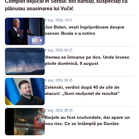
Complot dejucat în Serbia: doi bărbați, suspectați că
plănuiau asasinarea lui Vučić
9 aug. 2026, 10:51
Joe Biden, vești îngrijorătoare despre
cancer. Boala s-a extins
9 aug. 2026, 09:37
Vremea se întoarce pe dos. Unde lovesc
ploile duminică, 9 august
9 aug. 2026, 09:35
Zelenski, verdict după 40 de zile de
atacuri: „Sunt mulțumit de rezultat”
9 aug. 2026, 08:29
Barjele au fost scufundate, dar apare un
nou risc. Ce se întâmplă pe Dunăre