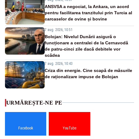
ANSVSA a negociat, la Ankara, un acord
pentru facilitarea tranzitului prin Turcia al
carcaselor de ovine și bovine
7 aug. 2026, 10:51
Bolojan: Nivelul Dunării asigură o
funcționare a centralei de la Cernavodă
de patru-cinci zile dacă debitele vor
scădea
7 aug. 2026, 10:43
Criza din energie. Cine scapă de măsurile
de raționalizare impuse de Bolojan
URMĂREȘTE-NE PE
Facebook
YouTube