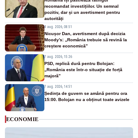
România își păstrează ratingul
recomandat investițiilor. Un semnal
pozitiv, dar și un avertisment pentru
autorități
8 aug. 2026, 08:51
Nicușor Dan, avertisment după decizia
Moody’s: „România trebuie să revină la
creștere economică”
7 aug. 2026, 15:26
PSD, replică dură pentru Bolojan:
„România este într-o situație de forță
majoră”
7 aug. 2026, 14:51
Ședința de guvern se amână pentru ora
15:00. Bolojan nu a obținut toate avizele
ECONOMIE