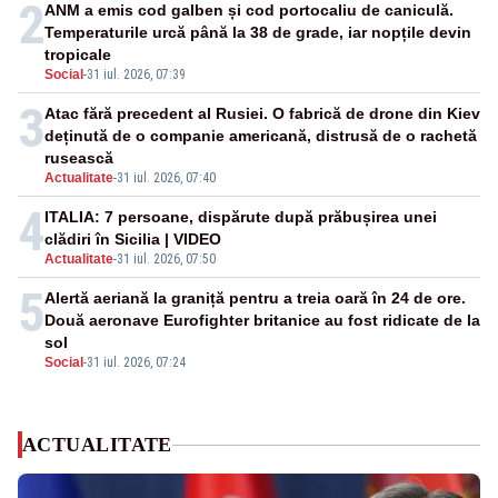
2
ANM a emis cod galben și cod portocaliu de caniculă.
Temperaturile urcă până la 38 de grade, iar nopțile devin
tropicale
Social
-
31 iul. 2026, 07:39
3
Atac fără precedent al Rusiei. O fabrică de drone din Kiev
deținută de o companie americană, distrusă de o rachetă
rusească
Actualitate
-
31 iul. 2026, 07:40
4
ITALIA: 7 persoane, dispărute după prăbușirea unei
clădiri în Sicilia | VIDEO
Actualitate
-
31 iul. 2026, 07:50
5
Alertă aeriană la graniță pentru a treia oară în 24 de ore.
Două aeronave Eurofighter britanice au fost ridicate de la
sol
Social
-
31 iul. 2026, 07:24
ACTUALITATE