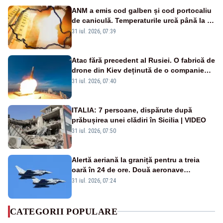
ANM a emis cod galben și cod portocaliu
de caniculă. Temperaturile urcă până la 38
de grade, iar nopțile devin tropicale
31 iul. 2026, 07:39
Atac fără precedent al Rusiei. O fabrică de
drone din Kiev deținută de o companie
americană, distrusă de o rachetă
31 iul. 2026, 07:40
rusească
ITALIA: 7 persoane, dispărute după
prăbușirea unei clădiri în Sicilia | VIDEO
31 iul. 2026, 07:50
Alertă aeriană la graniță pentru a treia
oară în 24 de ore. Două aeronave
Eurofighter britanice au fost ridicate de la
31 iul. 2026, 07:24
sol
CATEGORII POPULARE