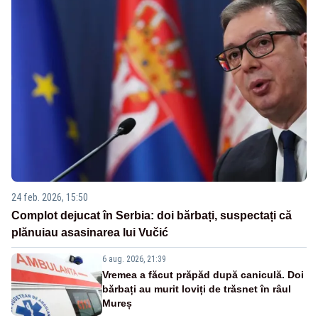
24 feb. 2026, 15:50
Complot dejucat în Serbia: doi bărbați, suspectați că
plănuiau asasinarea lui Vučić
6 aug. 2026, 21:39
Vremea a făcut prăpăd după caniculă. Doi
bărbați au murit loviți de trăsnet în râul
Mureș