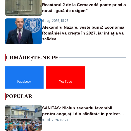
Reactorul 2 de la Cernavodă poate primi o
nouă „gură de oxigen”
6 aug. 2026, 15:23
Alexandru Nazare, veste bună: Economia
României va crește în 2027, iar inflația va
scădea
URMĂREȘTE-NE PE
Facebook
YouTube
POPULAR
SANITAS: Niciun scenariu favorabil
pentru angajații din sănătate în proiectul
Legii salarizării
31 iul. 2026, 07:29