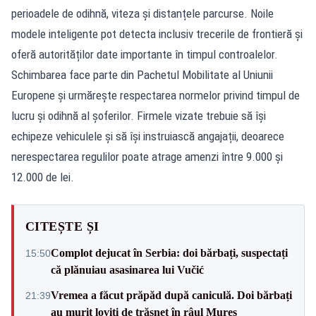
perioadele de odihnă, viteza și distanțele parcurse. Noile
modele inteligente pot detecta inclusiv trecerile de frontieră și
oferă autorităților date importante în timpul controalelor.
Schimbarea face parte din Pachetul Mobilitate al Uniunii
Europene și urmărește respectarea normelor privind timpul de
lucru și odihnă al șoferilor. Firmele vizate trebuie să își
echipeze vehiculele și să își instruiască angajații, deoarece
nerespectarea regulilor poate atrage amenzi între 9.000 și
12.000 de lei.
CITEȘTE ȘI
Complot dejucat în Serbia: doi bărbați, suspectați
15:50
că plănuiau asasinarea lui Vučić
Vremea a făcut prăpăd după caniculă. Doi bărbați
21:39
au murit loviți de trăsnet în râul Mureș