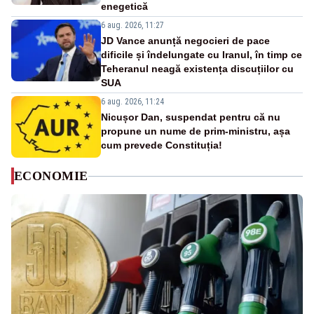
enegetică
6 aug. 2026, 11:27
JD Vance anunță negocieri de pace
dificile și îndelungate cu Iranul, în timp ce
Teheranul neagă existența discuțiilor cu
SUA
6 aug. 2026, 11:24
Nicușor Dan, suspendat pentru că nu
propune un nume de prim-ministru, așa
cum prevede Constituția!
ECONOMIE