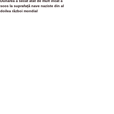
5
Dunărea a secat atât de mult încât a
scos la suprafață nave naziste din al
doilea război mondial