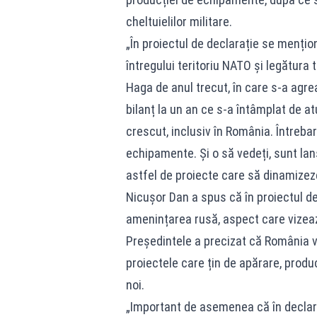
cheltuielilor militare.
„În proiectul de declarație se mențio
întregului teritoriu NATO și legătura
Haga de anul trecut, în care s-a agreat
bilanț la un an ce s-a întâmplat de at
crescut, inclusiv în România. Întreb
echipamente. Și o să vedeți, sunt la
astfel de proiecte care să dinamize
Nicușor Dan a spus că în proiectul d
amenințarea rusă, aspect care vizează
Președintele a precizat că România v
proiectele care țin de apărare, produ
noi.
„Important de asemenea că în declara