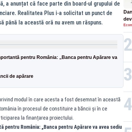
, a anunțat că face parte din board-ul grupului de
nanciare. Realitatea Plus i-a solicitat un punct de
Dan
dev
să până la această oră nu avem un răspuns.
Econ
viit
mportantă pentru România: „Banca pentru Apărare va
ncii de apărare
privind modul în care acesta a fost desemnat în această
România în procesul de constituire a băncii și în ce
ticiparea la finanțarea proiectului.
tă pentru România: „Banca pentru Apărare va avea sediu