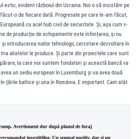
l estic, evident războiul din Ucraina. Noi o să insistăm pe
ăcut-o de fiecare dată. Progresele pe care le-am făcut,
Europeană cu acel hub civil de securitate. Și, așa cum v-
e de producție de echipamente este înființarea, și nu
i introducerea noilor tehnologii, cercetare-dezvoltare în
ria aliatelor le produce. Și parte din proiectele care sunt
părare, la care noi suntem fondatori și această bancă va
a avea un sediu european în Luxemburg și va avea două
în țările baltice și una în România. E important. Cam atât
Trump. Avertisment dur după planul de foraj
recomandat investițiilor. Un semnal pozitiv, dar și un