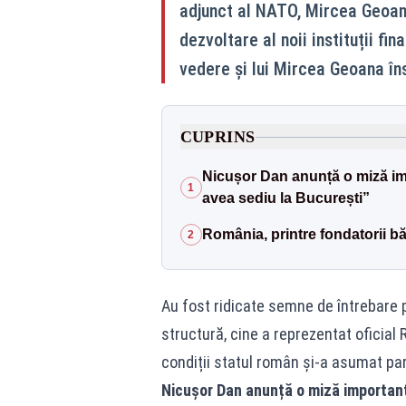
adjunct al NATO, Mircea Geoană
dezvoltare al noii instituții fi
vedere și lui Mircea Geoana în
CUPRINS
Nicușor Dan anunță o miză i
1
avea sediu la București”
România, printre fondatorii bă
2
Au fost ridicate semne de întrebare 
structură, cine a reprezentat oficial 
condiții statul român și-a asumat par
Nicușor Dan anunță o miză importan