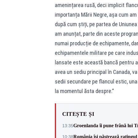
amenințarea rusă, deci implicit flancu
importanța Mării Negre, așa cum am f
după cum știți, pe partea de Uniunea 
am anunțat, parte din aceste program
numai producție de echipamente, dar ș
echipamentele militare pe care indust
lansate este această bancă pentru a
avea un sediu principal în Canada, v
sedii secundare pe flancul estic, una 
la momentul ăsta despre.”
CITEȘTE ȘI
Groenlanda îi pune frână lui 
13:35
România își păstrează ratingul 
10:38