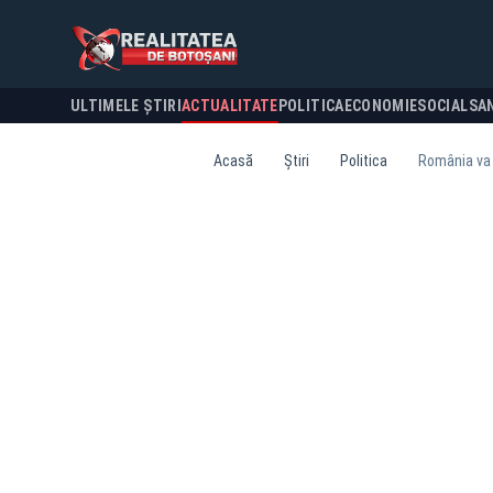
ULTIMELE ȘTIRI
ACTUALITATE
POLITICA
ECONOMIE
SOCIAL
SA
Acasă
Știri
Politica
România va g