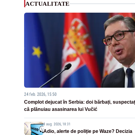
ACTUALITATE
24 feb. 2026, 15:50
Complot dejucat în Serbia: doi bărbați, suspectaț
că plănuiau asasinarea lui Vučić
8 aug. 2026, 18:31
Adio, alerte de poliție pe Waze? Decizia