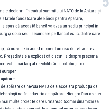
mele declarații în cadrul summitului NATO de la Ankara și
e statele fondatoare ale Băncii pentru Apărare,
lui a spus că această bancă va avea un sediu principal în
rg și două sedii secundare pe flancul estic, dintre care
imp, că nu vede în acest moment un risc de retragere a
c. Președintele a explicat că discuțiile despre prezența
ontextul mai larg al reechilibrării contribuțiilor de
ii europeni.
e apărare
ii de apărare de nevoia NATO de a accelera producția de
tehnologii noi în industria de apărare. Nicușor Dan a spus
te mai multe proiecte care urmăresc tocmai dinamizarea
atele aliate au agreat, la summitul anterior, creșterea