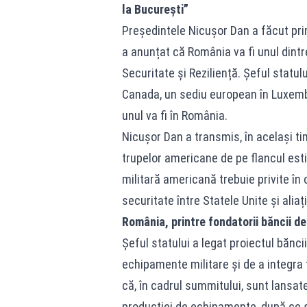
la București”
Președintele Nicușor Dan a făcut pri
a anunțat că România va fi unul dintr
Securitate și Reziliență. Șeful statu
Canada, un sediu european în Luxembu
unul va fi în România.
Nicușor Dan a transmis, în același t
trupelor americane de pe flancul esti
militară americană trebuie privite în c
securitate între Statele Unite și aliaț
România, printre fondatorii băncii d
Șeful statului a legat proiectul bănc
echipamente militare și de a integra 
că, în cadrul summitului, sunt lansa
producției de echipamente, după ce st