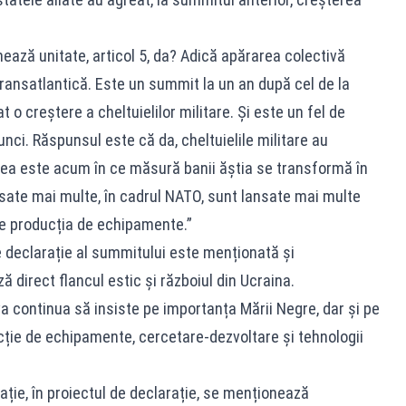
nează unitate, articol 5, da? Adică apărarea colectivă
 transatlantică. Este un summit la un an după cel de la
 o creștere a cheltuielilor militare. Și este un fel de
unci. Răspunsul este că da, cheltuielile militare au
area este acum în ce măsură banii ăștia se transformă în
nsate mai multe, în cadrul NATO, sunt lansate mai multe
ze producția de echipamente.”
e declarație al summitului este menționată și
 direct flancul estic și războiul din Ucraina.
a continua să insiste pe importanța Mării Negre, dar și pe
cție de echipamente, cercetare-dezvoltare și tehnologii
ție, în proiectul de declarație, se menționează