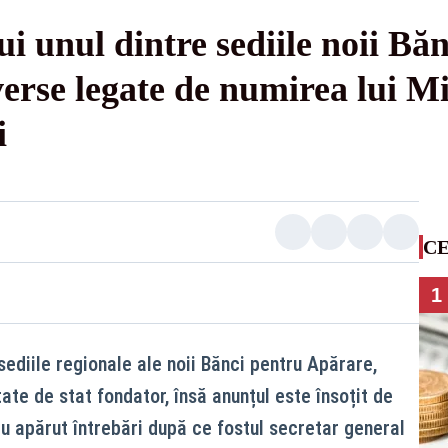
 unul dintre sediile noii Băn
erse legate de numirea lui M
i
CE
1
ediile regionale ale noii Bănci pentru Apărare,
tate de stat fondator, însă anunțul este însoțit de
au apărut întrebări după ce fostul secretar general