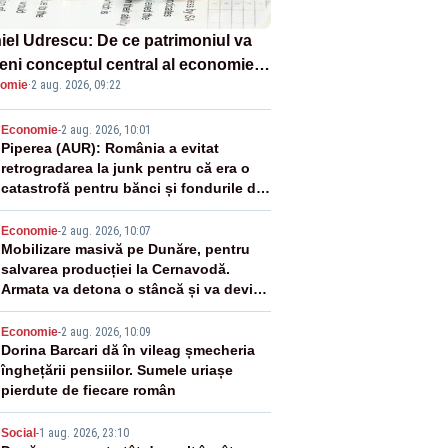
iel Udrescu: De ce patrimoniul va
eni conceptul central al economiei
omie
·
2 aug. 2026, 09:22
oare?
2
Economie
-
2 aug. 2026, 10:01
Piperea (AUR): România a evitat
retrogradarea la junk pentru că era o
catastrofă pentru bănci și fondurile de
pensii
3
Economie
-
2 aug. 2026, 10:07
Mobilizare masivă pe Dunăre, pentru
salvarea producției la Cernavodă.
Armata va detona o stâncă și va devia
apa fluviului - IMAGINI AERIENE
4
Economie
-
2 aug. 2026, 10:09
Dorina Barcari dă în vileag șmecheria
înghețării pensiilor. Sumele uriașe
pierdute de fiecare român
Social
-
1 aug. 2026, 23:10