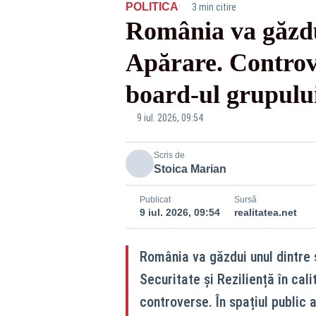
·
POLITICA
3 min citire
România va găzdui
Apărare. Controv
board-ul grupulu
9 iul. 2026, 09:54
Scris de
Stoica Marian
Publicat
Sursă
9 iul. 2026, 09:54
realitatea.net
România va găzdui unul dintre s
Securitate și Reziliență în cali
controverse. În spațiul public 