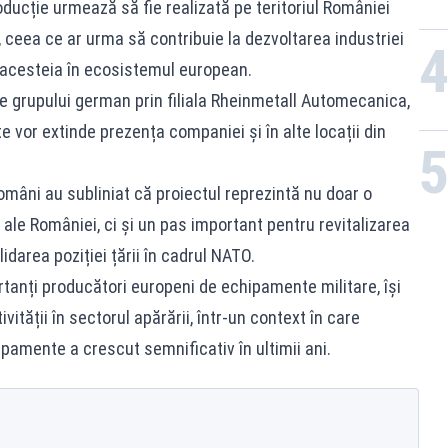
ucție urmează să fie realizată pe teritoriul României
 ceea ce ar urma să contribuie la dezvoltarea industriei
a acesteia în ecosistemul european.
le grupului german prin filiala Rheinmetall Automecanica,
te vor extinde prezența companiei și în alte locații din
români au subliniat că proiectul reprezintă nu doar o
 ale României, ci și un pas important pentru revitalizarea
idarea poziției țării în cadrul NATO.
rtanți producători europeni de echipamente militare, își
tății în sectorul apărării, într-un context în care
pamente a crescut semnificativ în ultimii ani.