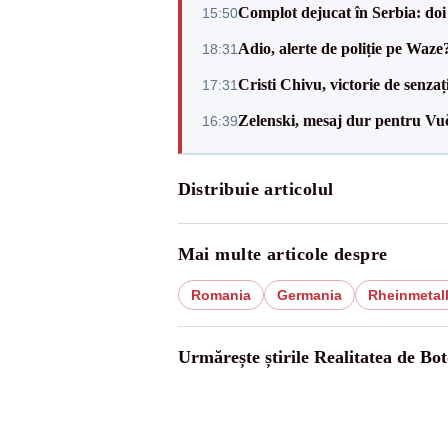
Complot dejucat în Serbia: doi 
15:50
Adio, alerte de poliție pe Waze
18:31
Cristi Chivu, victorie de senzaț
17:31
Zelenski, mesaj dur pentru Vuč
16:39
Distribuie articolul
Mai multe articole despre
Romania
Germania
Rheinmetal
Urmărește știrile Realitatea de Bot