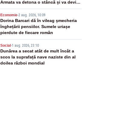
Armata va detona o stâncă și va devia
apa fluviului - IMAGINI AERIENE
4
Economie
-
2 aug. 2026, 10:09
Dorina Barcari dă în vileag șmecheria
înghețării pensiilor. Sumele uriașe
pierdute de fiecare român
5
Social
-
1 aug. 2026, 23:10
Dunărea a secat atât de mult încât a
scos la suprafață nave naziste din al
doilea război mondial