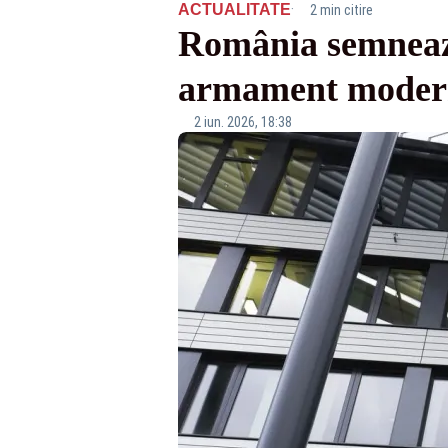
·
ACTUALITATE
2 min citire
România semnează
armament modern ș
2 iun. 2026, 18:38