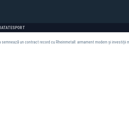
NATATE
SPORT
semnează un contract record cu Rheinmetall: armament modern și investiții ma