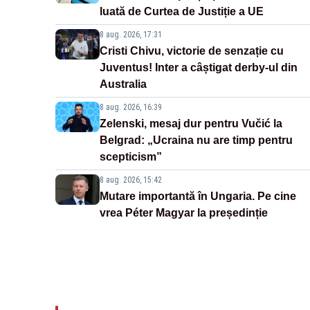
luată de Curtea de Justiție a UE
8 aug. 2026, 17:31
Cristi Chivu, victorie de senzație cu
Juventus! Inter a câștigat derby-ul din
Australia
8 aug. 2026, 16:39
Zelenski, mesaj dur pentru Vučić la
Belgrad: „Ucraina nu are timp pentru
scepticism”
8 aug. 2026, 15:42
Mutare importantă în Ungaria. Pe cine
vrea Péter Magyar la președinție