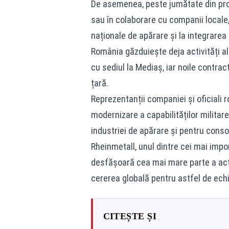
De asemenea, peste jumătate din prod
sau în colaborare cu companii locale,
naționale de apărare și la integrare
România găzduiește deja activități a
cu sediul la Mediaș, iar noile contrac
țară.
Reprezentanții companiei și oficiali 
modernizare a capabilităților militare
industriei de apărare și pentru consol
Rheinmetall, unul dintre cei mai impo
desfășoară cea mai mare parte a activi
cererea globală pentru astfel de echi
CITEȘTE ȘI