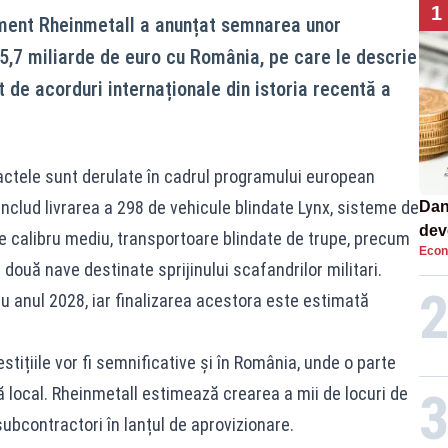
1
ent Rheinmetall a anunțat semnarea unor
 5,7 miliarde de euro cu România, pe care le descrie
 de acorduri internaționale din istoria recentă a
ractele sunt derulate în cadrul programului european
includ livrarea a 298 de vehicule blindate Lynx, sisteme de
Dan
dev
e calibru mediu, transportoare blindate de trupe, precum
Econ
viit
două nave destinate sprijinului scafandrilor militari.
u anul 2028, iar finalizarea acestora este estimată
ițiile vor fi semnificative și în România, unde o parte
tă local. Rheinmetall estimează crearea a mii de locuri de
ubcontractori în lanțul de aprovizionare.