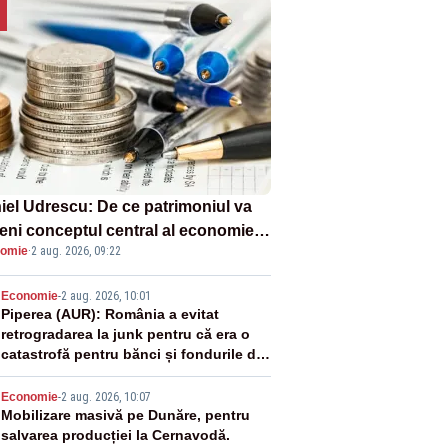
iel Udrescu: De ce patrimoniul va
eni conceptul central al economiei
omie
·
2 aug. 2026, 09:22
oare?
2
Economie
-
2 aug. 2026, 10:01
Piperea (AUR): România a evitat
retrogradarea la junk pentru că era o
catastrofă pentru bănci și fondurile de
pensii
3
Economie
-
2 aug. 2026, 10:07
Mobilizare masivă pe Dunăre, pentru
salvarea producției la Cernavodă.