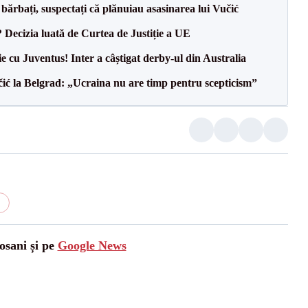
bărbați, suspectați că plănuiau asasinarea lui Vučić
? Decizia luată de Curtea de Justiție a UE
ie cu Juventus! Inter a câștigat derby-ul din Australia
ić la Belgrad: „Ucraina nu are timp pentru scepticism”
l
osani și pe
Google News