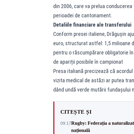
din 2006, care va prelua conducerea te
perioadei de cantonament.
Detaliile financiare ale transferului
Conform presei italiene, Drăgușin aju
euro, structurat astfel: 1,5 milioane
pentru o răscumpărare obligatorie în 
de apariții posibile în campionat
Presa italiană precizează că acordul v
vizita medical de astăzi ar putea tra
dând undă verde mutării fundașului n
CITEȘTE ȘI
Rugby: Federația a naturalizat 
09:17
națională