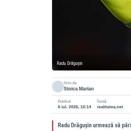
Radu Drăgușin
Scris de
Stoica Marian
Publicat
Sursă
6 iul. 2026, 10:14
realitatea.net
Radu Drăgușin urmează să pără