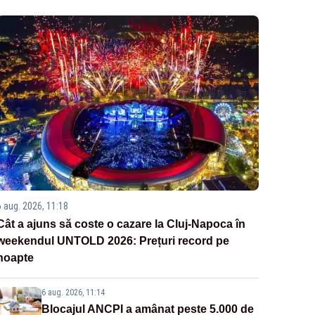
6 aug. 2026, 11:18
Cât a ajuns să coste o cazare la Cluj-Napoca în
weekendul UNTOLD 2026: Prețuri record pe
noapte
6 aug. 2026, 11:14
Blocajul ANCPI a amânat peste 5.000 de