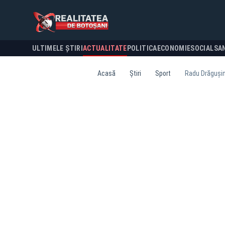
ULTIMELE ȘTIRI
ACTUALITATE
POLITICA
ECONOMIE
SOCIAL
SA
Acasă
Știri
Sport
Radu Drăgușin 