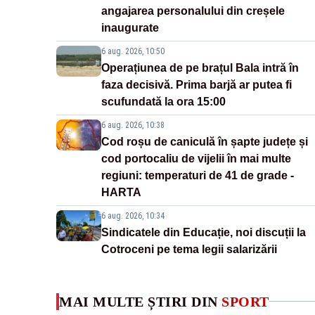
angajarea personalului din creșele
inaugurate
6 aug. 2026, 10:50
Operațiunea de pe brațul Bala intră în
faza decisivă. Prima barjă ar putea fi
scufundată la ora 15:00
6 aug. 2026, 10:38
Cod roșu de caniculă în șapte județe și
cod portocaliu de vijelii în mai multe
regiuni: temperaturi de 41 de grade -
HARTA
6 aug. 2026, 10:34
Sindicatele din Educație, noi discuții la
Cotroceni pe tema legii salarizării
MAI MULTE ȘTIRI DIN
SPORT