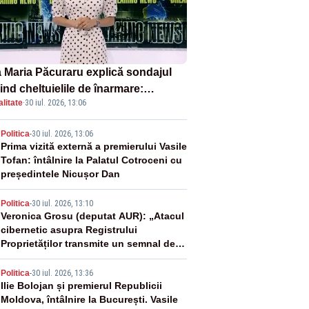
 Maria Păcuraru explică sondajul
ind cheltuielile de înarmare:
litate
·
30 iul. 2026, 13:06
nii cer transparență în achiziții și
chilibru între partenerii externi
2
Politica
-
30 iul. 2026, 13:06
Prima vizită externă a premierului Vasile
Tofan: întâlnire la Palatul Cotroceni cu
președintele Nicușor Dan
3
Politica
-
30 iul. 2026, 13:10
Veronica Grosu (deputat AUR): „Atacul
cibernetic asupra Registrului
Proprietăților transmite un semnal de
neîncredere investitorilor”
4
Politica
-
30 iul. 2026, 13:36
Ilie Bolojan și premierul Republicii
Moldova, întâlnire la București. Vasile