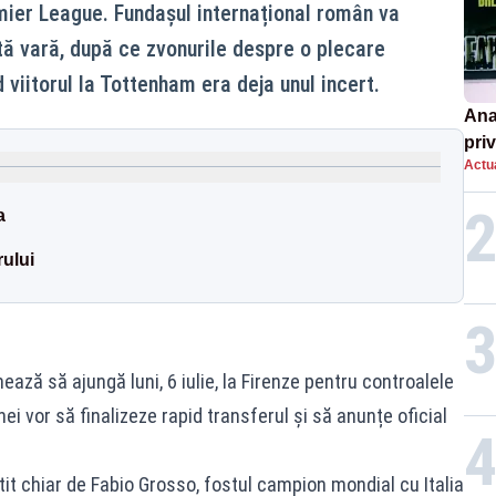
emier League. Fundașul internațional român va
ă vară, după ce zvonurile despre o plecare
 viitorul la Tottenham era deja unul incert.
Ana
priv
Actua
Româ
un e
a
rului
mează să ajungă luni, 6 iulie, la Firenze pentru controalele
nei vor să finalizeze rapid transferul și să anunțe oficial
it chiar de Fabio Grosso, fostul campion mondial cu Italia