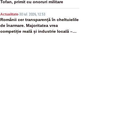
Tofan, primit cu onoruri militare
5
Actualitate
-
30 iul. 2026, 12:53
Românii cer transparență în cheltuielile
de înarmare. Majoritatea vrea
competiție reală și industrie locală –
SONDAJ