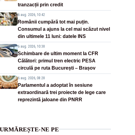
tranzacții prin credit
6 aug. 2026, 10:42
Românii cumpără tot mai puțin.
Consumul a ajuns la cel mai scăzut nivel
din ultimele 11 luni: datele INS
6 aug. 2026, 10:38
Schimbare de ultim moment la CFR
Călători: primul tren electric PESA
circulă pe ruta București – Brașov
6 aug. 2026, 08:28
Parlamentul a adoptat în sesiune
extraordinară trei proiecte de lege care
reprezintă jaloane din PNRR
URMĂREȘTE-NE PE