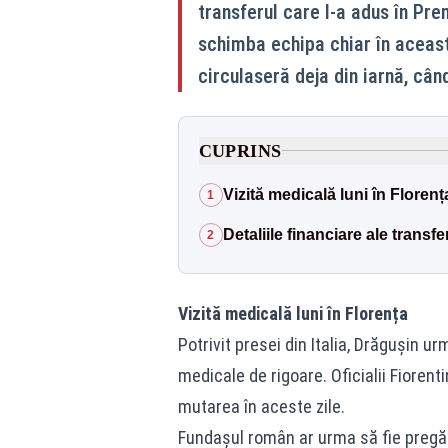
transferul care l-a adus în Pr
schimba echipa chiar în aceast
circulaseră deja din iarnă, când
CUPRINS
Vizită medicală luni în Florenț
1
Detaliile financiare ale transfe
2
Vizită medicală luni în Florența
Potrivit presei din Italia, Drăgușin ur
medicale de rigoare. Oficialii Fiorenti
mutarea în aceste zile.
Fundașul român ar urma să fie pregăt