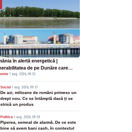
ânia în alertă energetică |
nerabilitatea de pe Dunăre care
omie
·
1 aug. 2026, 09:32
e în pericol Centrala Cernavodă era
oscută de pe vremea lui Ceaușescu
2
Social
-
1 aug. 2026, 09:37
De azi, milioane de români primesc un
drept nou. Ce se întâmplă dacă ți se
strică un produs
3
Politica
-
1 aug. 2026, 09:39
Piperea, semnal de alarmă. De ce este
bine să avem bani cash, în contextul