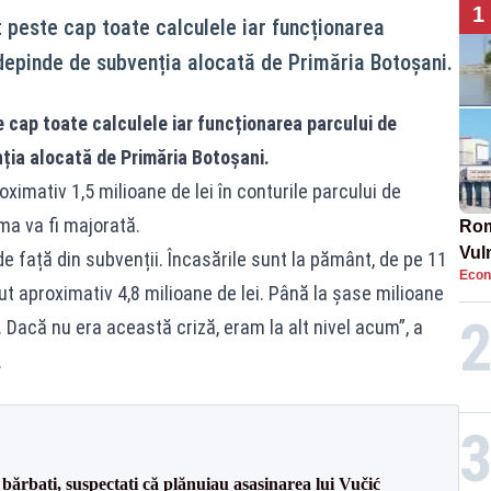
1
peste cap toate calculele iar funcționarea
depinde de subvenția alocată de Primăria Botoșani.
 cap toate calculele iar funcționarea parcului de
ia alocată de Primăria Botoșani.
oximativ 1,5 milioane de lei în conturile parcului de
a va fi majorată.
Rom
Vul
 față din subvenții. Încasările sunt la pământ, de pe 11
Econ
pun
t aproximativ 4,8 milioane de lei. Până la șase milioane
cun
. Dacă nu era această criză, eram la alt nivel acum”, a
.
bărbați, suspectați că plănuiau asasinarea lui Vučić