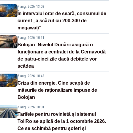
7 aug. 2026, 13:02
În intervalul orar de seară, consumul de
curent „a scăzut cu 200-300 de
megawați”
7 aug. 2026, 10:51
Bolojan: Nivelul Dunării asigură o
funcționare a centralei de la Cernavodă
de patru-cinci zile dacă debitele vor
scădea
7 aug. 2026, 10:43
Criza din energie. Cine scapă de
măsurile de raționalizare impuse de
Bolojan
7 aug. 2026, 10:01
Tarifele pentru rovinietă și sistemul
TollRo se aplică de la 1 octombrie 2026.
Ce se schimbă pentru șoferi și