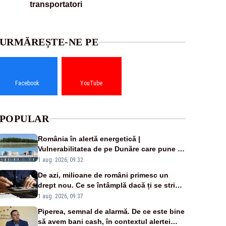
transportatori
URMĂREȘTE-NE PE
Facebook
YouTube
POPULAR
România în alertă energetică |
Vulnerabilitatea de pe Dunăre care pune în
pericol Centrala Cernavodă era cunoscută
1 aug. 2026, 09:32
de pe vremea lui Ceaușescu
De azi, milioane de români primesc un
drept nou. Ce se întâmplă dacă ți se strică
un produs
1 aug. 2026, 09:37
Piperea, semnal de alarmă. De ce este bine
să avem bani cash, în contextul alertei