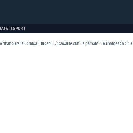
NATATE
SPORT
 financiare la Cornișa. Țurcanu: „Încasările sunt la pământ. Se finanțează din s