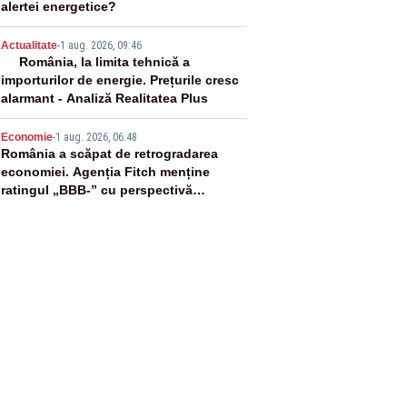
alertei energetice?
4
Actualitate
-
1 aug. 2026, 09:46
România, la limita tehnică a
importurilor de energie. Prețurile cresc
alarmant - Analiză Realitatea Plus
5
Economie
-
1 aug. 2026, 06:48
România a scăpat de retrogradarea
economiei. Agenția Fitch menține
ratingul „BBB-” cu perspectivă
negativă