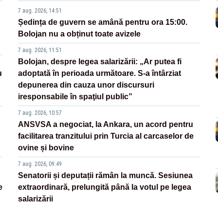
7 aug. 2026, 14:51
Ședința de guvern se amână pentru ora 15:00.
Bolojan nu a obținut toate avizele
7 aug. 2026, 11:51
Bolojan, despre legea salarizării: „Ar putea fi
u
adoptată în perioada următoare. S-a întârziat
depunerea din cauza unor discursuri
iresponsabile în spaţiul public”
7 aug. 2026, 10:57
ANSVSA a negociat, la Ankara, un acord pentru
facilitarea tranzitului prin Turcia al carcaselor de
ovine și bovine
7 aug. 2026, 09:49
Senatorii și deputații rămân la muncă. Sesiunea
e
extraordinară, prelungită până la votul pe legea
salarizării