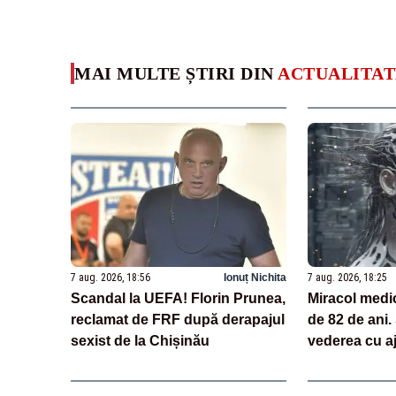
MAI MULTE ȘTIRI DIN
ACTUALITAT
7 aug. 2026, 18:56
Ionuț Nichita
7 aug. 2026, 18:25
Scandal la UEFA! Florin Prunea,
Miracol medi
reclamat de FRF după derapajul
de 82 de ani.
sexist de la Chișinău
vederea cu aj
tehnologii ba