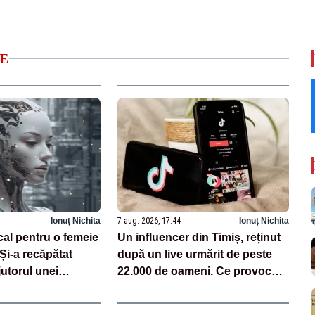
E
Ionuț Nichita
7 aug. 2026, 17:44
Ionuț Nichita
cal pentru o femeie
Un influencer din Timiș, reținut
 Și-a recăpătat
după un live urmărit de peste
utorul unei
22.000 de oameni. Ce provocări
zate pe AI
făcea pe TikTok