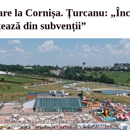
re la Cornișa. Țurcanu: „Înca
ează din subvenții”