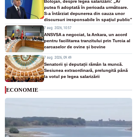
Bolojan, despre legea salarizării: „Ar
putea fi adoptată în perioada următoare.
S-a întârziat depunerea din cauza unor
discursuri iresponsabile în spaţiul public”
7 aug. 2026, 10:57
ANSVSA a negociat, la Ankara, un acord
pentru facilitarea tranzitului prin Turcia al
carcaselor de ovine și bovine
7 aug. 2026, 09:49
Senatorii și deputații rămân la muncă.
Sesiunea extraordinară, prelungită până
la votul pe legea salarizării
ECONOMIE