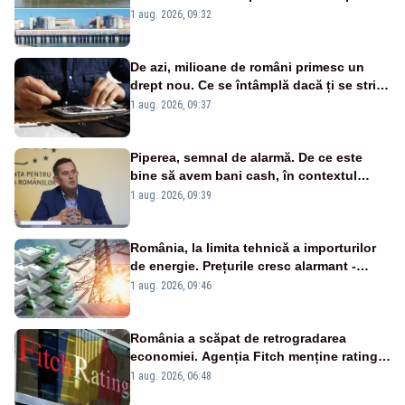
în pericol Centrala Cernavodă era
1 aug. 2026, 09:32
cunoscută de pe vremea lui Ceaușescu
De azi, milioane de români primesc un
drept nou. Ce se întâmplă dacă ți se strică
un produs
1 aug. 2026, 09:37
Piperea, semnal de alarmă. De ce este
bine să avem bani cash, în contextul
alertei energetice?
1 aug. 2026, 09:39
România, la limita tehnică a importurilor
de energie. Prețurile cresc alarmant -
Analiză Realitatea Plus
1 aug. 2026, 09:46
România a scăpat de retrogradarea
economiei. Agenția Fitch menține ratingul
„BBB-” cu perspectivă negativă
1 aug. 2026, 06:48