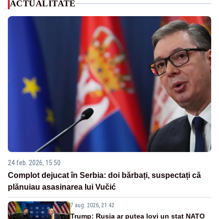
ACTUALITATE
24 feb. 2026, 15:50
Complot dejucat în Serbia: doi bărbați, suspectați că
plănuiau asasinarea lui Vučić
7 aug. 2026, 21:42
Trump: Rusia ar putea lovi un stat NATO