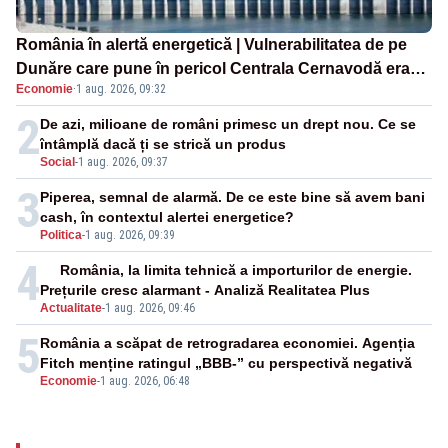
România în alertă energetică | Vulnerabilitatea de pe
Dunăre care pune în pericol Centrala Cernavodă era
Economie
·
1 aug. 2026, 09:32
cunoscută de pe vremea lui Ceaușescu
2
De azi, milioane de români primesc un drept nou. Ce se
întâmplă dacă ți se strică un produs
Social
-
1 aug. 2026, 09:37
3
Piperea, semnal de alarmă. De ce este bine să avem bani
cash, în contextul alertei energetice?
Politica
-
1 aug. 2026, 09:39
4
România, la limita tehnică a importurilor de energie.
Prețurile cresc alarmant - Analiză Realitatea Plus
Actualitate
-
1 aug. 2026, 09:46
5
România a scăpat de retrogradarea economiei. Agenția
Fitch menține ratingul „BBB-” cu perspectivă negativă
Economie
-
1 aug. 2026, 06:48