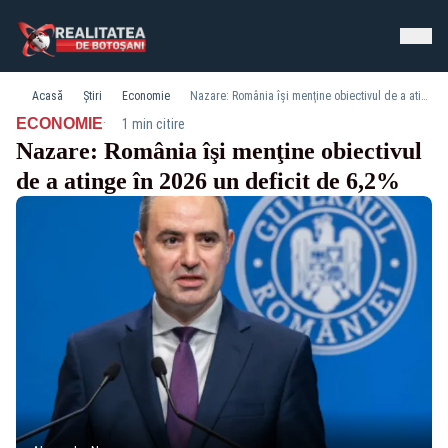
Acasă
Știri
Economie
Nazare: România îşi menţine obiectivul de a atinge în 2026 un deficit de 6,2%
·
ECONOMIE
1 min citire
Nazare: România îşi menţine obiectivul
de a atinge în 2026 un deficit de 6,2%