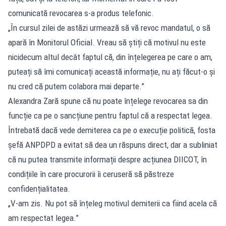
comunicată revocarea s-a produs telefonic.
„În cursul zilei de astăzi urmează să vă revoc mandatul, o să
apară în Monitorul Oficial. Vreau să știți că motivul nu este
nicidecum altul decât faptul că, din înțelegerea pe care o am,
puteați să îmi comunicați această informație, nu ați făcut-o și
nu cred că putem colabora mai departe.”
Alexandra Zară spune că nu poate înțelege revocarea sa din
funcție ca pe o sancțiune pentru faptul că a respectat legea.
Întrebată dacă vede demiterea ca pe o execuție politică, fosta
șefă ANPDPD a evitat să dea un răspuns direct, dar a subliniat
că nu putea transmite informații despre acțiunea DIICOT, în
condițiile în care procurorii îi ceruseră să păstreze
confidențialitatea.
„V-am zis. Nu pot să înțeleg motivul demiterii ca fiind acela că
am respectat legea.”