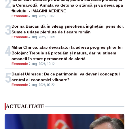
2
la Cernavodă. Armata va detona o stâncă și va devia apa
fluviului - IMAGINI AERIENE
Economie
-
2 aug. 2026, 10:07
3
Dorina Barcari dă în vileag șmecheria înghețării pensiilor.
Sumele uriașe pierdute de fiecare român
Economie
-
2 aug. 2026, 10:09
4
Mihai Chirica, atac devastator la adresa progresiștilor lui
Bolojan: Trebuie să protejăm și natura, dar nu șținem
omaneii în stare permanentă de alertă
Economie
-
2 aug. 2026, 10:12
5
Daniel Udrescu: De ce patrimoniul va deveni conceptul
central al economiei viitoare?
Economie
-
2 aug. 2026, 09:22
ACTUALITATE