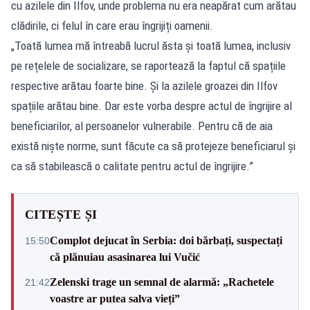
cu azilele din Ilfov, unde problema nu era neapărat cum arătau
clădirile, ci felul în care erau îngrijiți oamenii.
„Toată lumea mă întreabă lucrul ăsta și toată lumea, inclusiv
pe rețelele de socializare, se raportează la faptul că spațiile
respective arătau foarte bine. Și la azilele groazei din Ilfov
spațiile arătau bine. Dar este vorba despre actul de îngrijire al
beneficiarilor, al persoanelor vulnerabile. Pentru că de aia
există niște norme, sunt făcute ca să protejeze beneficiarul și
ca să stabilească o calitate pentru actul de îngrijire.”
CITEȘTE ȘI
Complot dejucat în Serbia: doi bărbați, suspectați
15:50
că plănuiau asasinarea lui Vučić
Zelenski trage un semnal de alarmă: „Rachetele
21:42
voastre ar putea salva vieți”