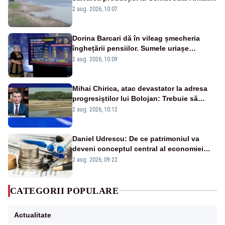
va detona o stâncă și va devia apa
2 aug. 2026, 10:07
fluviului - IMAGINI AERIENE
Dorina Barcari dă în vileag șmecheria
înghețării pensiilor. Sumele uriașe
pierdute de fiecare român
2 aug. 2026, 10:09
Mihai Chirica, atac devastator la adresa
progresiștilor lui Bolojan: Trebuie să
protejăm și natura, dar nu șținem omaneii
2 aug. 2026, 10:12
în stare permanentă de alertă
Daniel Udrescu: De ce patrimoniul va
deveni conceptul central al economiei
viitoare?
2 aug. 2026, 09:22
CATEGORII POPULARE
Actualitate