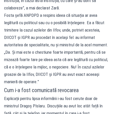
instituția, în cazul ăsta instituția, cu care și-au dorit să
colaboreze”, a mai declarat Zară.
Fosta șefă ANPDPD a respins ideea că situația ar avea
legătură cu politicul sau cu o posibilă înțelegere. Ea a făcut
trimitere la cazul azilelor din Ilfov, unde, potrivit acesteia,
DIICOT și IGPR au procedat în același fel: au informat
autoritatea de specialitate, nu și ministrul de la acel moment.
„Da. Și mai este o chestiune foarte importantă, pentru că se
mizează foarte tare pe ideea asta că are legătură cu politicul,
că e o înțelegere la mijloc, o negociere. Nu! În cazul azilelor
groazei de la Ilfov, DIICOT și IGPR au avut exact aceeași
manieră de operare.”
Cum i-a fost comunicată revocarea
Explicații pentru lipsa informării i-au fost cerute doar de
ministrul Dragoș Pîslaru. Discuțiile au avut loc atât față în
față, cât și la telefon, iar momentul în care i-a fost