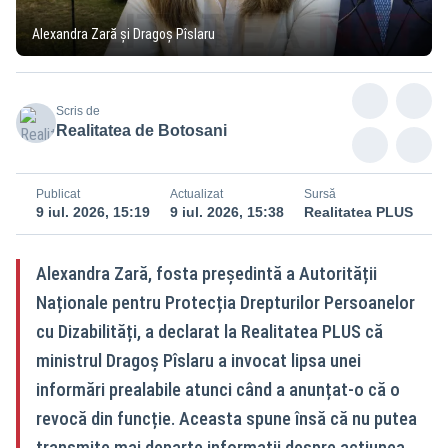
Alexandra Zară și Dragoș Pîslaru
Scris de
Realitatea de Botosani
Publicat
Actualizat
Sursă
9 iul. 2026, 15:19
9 iul. 2026, 15:38
Realitatea PLUS
Alexandra Zară, fosta președintă a Autorității
Naționale pentru Protecția Drepturilor Persoanelor
cu Dizabilități, a declarat la Realitatea PLUS că
ministrul Dragoș Pîslaru a invocat lipsa unei
informări prealabile atunci când a anunțat-o că o
revocă din funcție. Aceasta spune însă că nu putea
transmite mai departe informații despre acțiunea