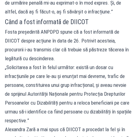
de urmărire penală mi-au exprimat-o în mod expres. Și, de
altfel, dacă aș fi făcut-o, aș fi săvârșit o infracțiune.”
Când a fost informată de DIICOT
Fosta președintă ANPDPD spune că a fost informată de
DIICOT despre acțiune în data de 26. Potrivit acesteia,
procurorii i-au transmis clar că trebuie să păstreze tăcerea în
legătură cu descinderea.
„Solicitarea a fost în felul următor: există un dosar cu
infracțiunile pe care le-au și enunțat mai devreme, trafic de
persoane, constituirea unui grup infracțional, și aveau nevoie
de sprijinul Autorității Naționale pentru Protecția Drepturilor
Persoanelor cu Dizabilități pentru a reloca beneficiarii pe care
urmau să-i identifice ca fiind persoane cu dizabilități în spațiile
respective.”
Alexandra Zară a mai spus că DIICOT a procedat la fel și în