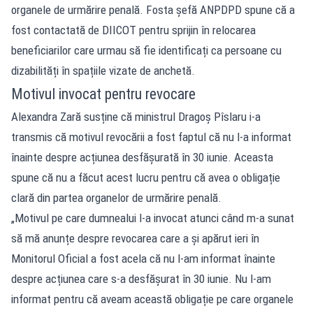
organele de urmărire penală. Fosta șefă ANPDPD spune că a
fost contactată de DIICOT pentru sprijin în relocarea
beneficiarilor care urmau să fie identificați ca persoane cu
dizabilități în spațiile vizate de anchetă.
Motivul invocat pentru revocare
Alexandra Zară susține că ministrul Dragoș Pîslaru i-a
transmis că motivul revocării a fost faptul că nu l-a informat
înainte despre acțiunea desfășurată în 30 iunie. Aceasta
spune că nu a făcut acest lucru pentru că avea o obligație
clară din partea organelor de urmărire penală.
„Motivul pe care dumnealui l-a invocat atunci când m-a sunat
să mă anunțe despre revocarea care a și apărut ieri în
Monitorul Oficial a fost acela că nu l-am informat înainte
despre acțiunea care s-a desfășurat în 30 iunie. Nu l-am
informat pentru că aveam această obligație pe care organele