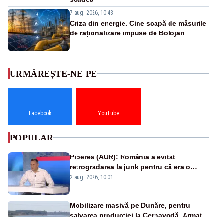
7 aug. 2026, 10:43
Criza din energie. Cine scapă de măsurile
de raționalizare impuse de Bolojan
URMĂREȘTE-NE PE
Facebook
YouTube
POPULAR
Piperea (AUR): România a evitat
retrogradarea la junk pentru că era o
catastrofă pentru bănci și fondurile de
2 aug. 2026, 10:01
pensii
Mobilizare masivă pe Dunăre, pentru
salvarea producției la Cernavodă. Armata