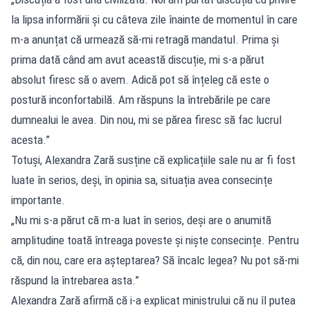
la lipsa informării și cu câteva zile înainte de momentul în care
m-a anunțat că urmează să-mi retragă mandatul. Prima și
prima dată când am avut această discuție, mi s-a părut
absolut firesc să o avem. Adică pot să înțeleg că este o
postură inconfortabilă. Am răspuns la întrebările pe care
dumnealui le avea. Din nou, mi se părea firesc să fac lucrul
acesta.”
Totuși, Alexandra Zară susține că explicațiile sale nu ar fi fost
luate în serios, deși, în opinia sa, situația avea consecințe
importante.
„Nu mi s-a părut că m-a luat în serios, deși are o anumită
amplitudine toată întreaga poveste și niște consecințe. Pentru
că, din nou, care era așteptarea? Să încalc legea? Nu pot să-mi
răspund la întrebarea asta.”
Alexandra Zară afirmă că i-a explicat ministrului că nu îl putea