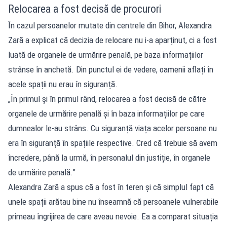
Relocarea a fost decisă de procurori
În cazul persoanelor mutate din centrele din Bihor, Alexandra
Zară a explicat că decizia de relocare nu i-a aparținut, ci a fost
luată de organele de urmărire penală, pe baza informațiilor
strânse în anchetă. Din punctul ei de vedere, oamenii aflați în
acele spații nu erau în siguranță.
„În primul și în primul rând, relocarea a fost decisă de către
organele de urmărire penală și în baza informațiilor pe care
dumnealor le-au strâns. Cu siguranță viața acelor persoane nu
era în siguranță în spațiile respective. Cred că trebuie să avem
încredere, până la urmă, în personalul din justiție, în organele
de urmărire penală.”
Alexandra Zară a spus că a fost în teren și că simplul fapt că
unele spații arătau bine nu înseamnă că persoanele vulnerabile
primeau îngrijirea de care aveau nevoie. Ea a comparat situația