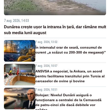
7 aug. 2026, 14:03
Dunărea crește ușor la intrarea în țară, dar rămâne mult
sub media lunii august
7 aug. 2026, 13:02
În intervalul orar de seară, consumul de
curent „a scăzut cu 200-300 de megawați”
7 aug. 2026, 10:57
ANSVSA a negociat, la Ankara, un acord
pentru facilitarea tranzitului prin Turcia al
carcaselor de ovine și bovine
7 aug. 2026, 10:51
Bolojan: Nivelul Dunării asigură o
funcționare a centralei de la Cernavodă
de patru-cinci zile dacă debitele vor
scădea