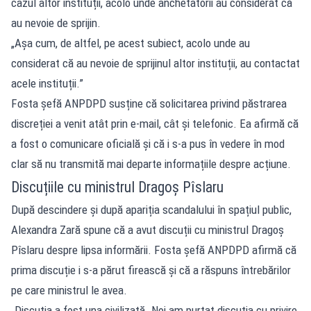
cazul altor instituții, acolo unde anchetatorii au considerat că
au nevoie de sprijin.
„Așa cum, de altfel, pe acest subiect, acolo unde au
considerat că au nevoie de sprijinul altor instituții, au contactat
acele instituții.”
Fosta șefă ANPDPD susține că solicitarea privind păstrarea
discreției a venit atât prin e-mail, cât și telefonic. Ea afirmă că
a fost o comunicare oficială și că i s-a pus în vedere în mod
clar să nu transmită mai departe informațiile despre acțiune.
Discuțiile cu ministrul Dragoș Pîslaru
După descindere și după apariția scandalului în spațiul public,
Alexandra Zară spune că a avut discuții cu ministrul Dragoș
Pîslaru despre lipsa informării. Fosta șefă ANPDPD afirmă că
prima discuție i s-a părut firească și că a răspuns întrebărilor
pe care ministrul le avea.
„Discuția a fost una civilizată. Noi am purtat discuția cu privire