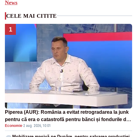
News
CELE MAI CITITE
1
Piperea (AUR): România a evitat retrogradarea la junk
pentru că era o catastrofă pentru bănci și fondurile de
Economie
·
2 aug. 2026, 10:01
pensii
Mobilizare masivă pe Dunăre, pentru salvarea producției