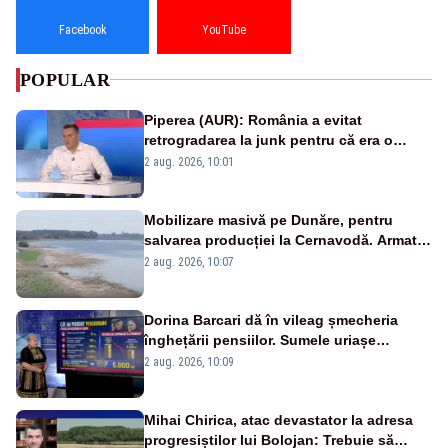
Facebook
YouTube
POPULAR
Piperea (AUR): România a evitat
retrogradarea la junk pentru că era o
catastrofă pentru bănci și fondurile de
2 aug. 2026, 10:01
pensii
Mobilizare masivă pe Dunăre, pentru
salvarea producției la Cernavodă. Armata
va detona o stâncă și va devia apa
2 aug. 2026, 10:07
fluviului - IMAGINI AERIENE
Dorina Barcari dă în vileag șmecheria
înghețării pensiilor. Sumele uriașe
pierdute de fiecare român
2 aug. 2026, 10:09
Mihai Chirica, atac devastator la adresa
progresiștilor lui Bolojan: Trebuie să