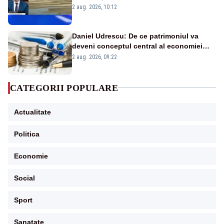
protejăm și natura, dar nu șținem omaneii
2 aug. 2026, 10:12
în stare permanentă de alertă
Daniel Udrescu: De ce patrimoniul va
deveni conceptul central al economiei
viitoare?
2 aug. 2026, 09:22
CATEGORII POPULARE
Actualitate
Politica
Economie
Social
Sport
Sanatate