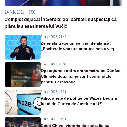
24 feb. 2026, 15:50
Complot dejucat în Serbia: doi bărbați, suspectați că
plănuiau asasinarea lui Vučić
8 aug. 2026, 21:42
Zelenski trage un semnal de alarmă:
„Rachetele voastre ar putea salva vieți”
8 aug. 2026, 20:07
Operațiune contra cronometru pe Dunăre.
Ultimele două barje sunt scufundate
pentru Cernavodă
8 aug. 2026, 18:31
Adio, alerte de poliție pe Waze? Decizia
luată de Curtea de Justiție a UE
8 aug. 2026, 17:31
Cristi Chivu, victorie de senzație cu