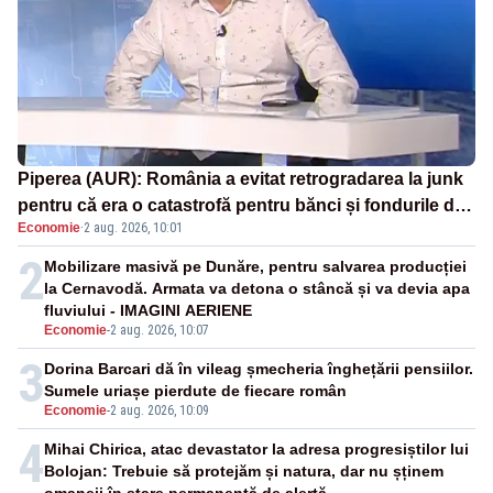
Piperea (AUR): România a evitat retrogradarea la junk
pentru că era o catastrofă pentru bănci și fondurile de
Economie
·
2 aug. 2026, 10:01
pensii
2
Mobilizare masivă pe Dunăre, pentru salvarea producției
la Cernavodă. Armata va detona o stâncă și va devia apa
fluviului - IMAGINI AERIENE
Economie
-
2 aug. 2026, 10:07
3
Dorina Barcari dă în vileag șmecheria înghețării pensiilor.
Sumele uriașe pierdute de fiecare român
Economie
-
2 aug. 2026, 10:09
4
Mihai Chirica, atac devastator la adresa progresiștilor lui
Bolojan: Trebuie să protejăm și natura, dar nu șținem