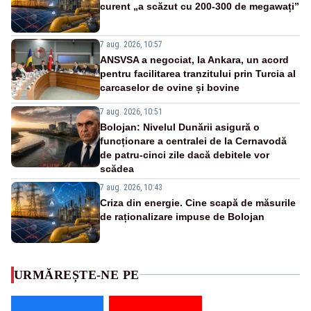
curent „a scăzut cu 200-300 de megawați”
7 aug. 2026, 10:57
ANSVSA a negociat, la Ankara, un acord
pentru facilitarea tranzitului prin Turcia al
carcaselor de ovine și bovine
7 aug. 2026, 10:51
Bolojan: Nivelul Dunării asigură o
funcționare a centralei de la Cernavodă
de patru-cinci zile dacă debitele vor
scădea
7 aug. 2026, 10:43
Criza din energie. Cine scapă de măsurile
de raționalizare impuse de Bolojan
URMĂREȘTE-NE PE