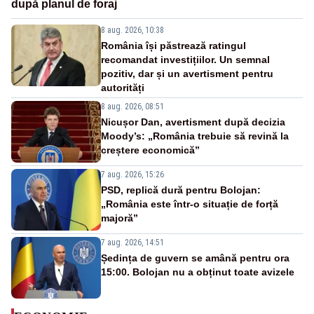
după planul de foraj
8 aug. 2026, 10:38
România își păstrează ratingul
recomandat investițiilor. Un semnal
pozitiv, dar și un avertisment pentru
autorități
8 aug. 2026, 08:51
Nicușor Dan, avertisment după decizia
Moody’s: „România trebuie să revină la
creștere economică”
7 aug. 2026, 15:26
PSD, replică dură pentru Bolojan:
„România este într-o situație de forță
majoră”
7 aug. 2026, 14:51
Ședința de guvern se amână pentru ora
15:00. Bolojan nu a obținut toate avizele