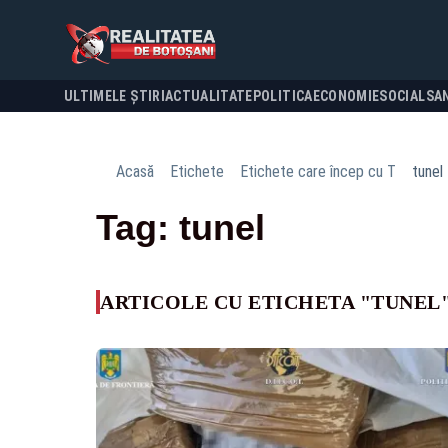
ULTIMELE ȘTIRI
ACTUALITATE
POLITICA
ECONOMIE
SOCIAL
SA
Acasă
Etichete
Etichete care încep cu T
tunel
Tag: tunel
ARTICOLE CU ETICHETA "TUNEL