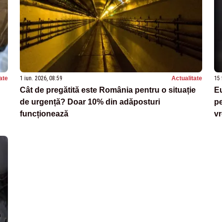
ate
1 iun. 2026, 08:59
Actualitate
15 
Cât de pregătită este România pentru o situație
Eu
de urgență? Doar 10% din adăposturi
pe
funcționează
v