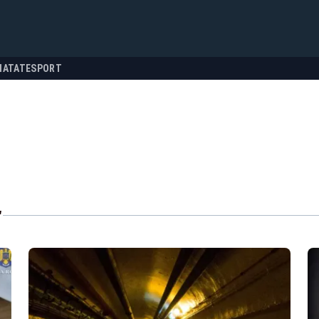
NATATE
SPORT
"