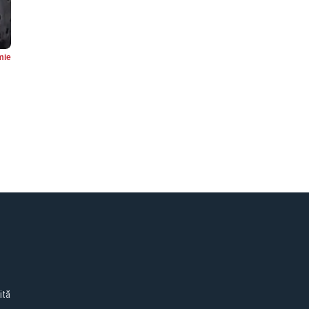
mie
:
ită