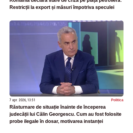
România declară stare de criză pe piața petrolieră:
Restricții la export și măsuri împotriva speculei
7 apr. 2026, 13:51
Politica
Răsturnare de situație înainte de începerea
judecății lui Călin Georgescu. Cum au fost folosite
probe ilegale în dosar, motivarea instanței