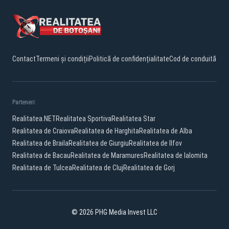
Contact
Termeni și condiții
Politică de confidențialitate
Cod de conduită
Parteneri:
Realitatea.NET
Realitatea Sportiva
Realitatea Star
Realitatea de Craiova
Realitatea de Harghita
Realitatea de Alba
Realitatea de Braila
Realitatea de Giurgiu
Realitatea de Ilfov
Realitatea de Bacau
Realitatea de Maramures
Realitatea de Ialomita
Realitatea de Tulcea
Realitatea de Cluj
Realitatea de Gorj
© 2026 PHG Media Invest LLC
Facebook
YouTube