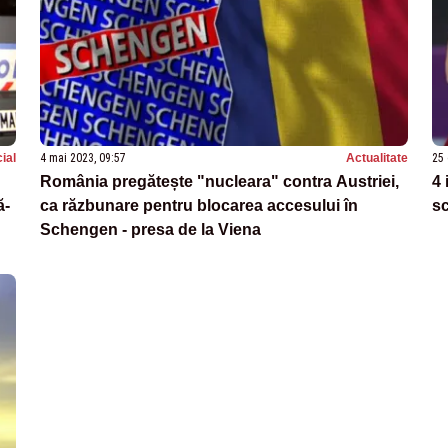
ial
4 mai 2023, 09:57
Actualitate
25 
România pregătește "nucleara" contra Austriei,
4 
ă-
ca răzbunare pentru blocarea accesului în
sc
Schengen - presa de la Viena