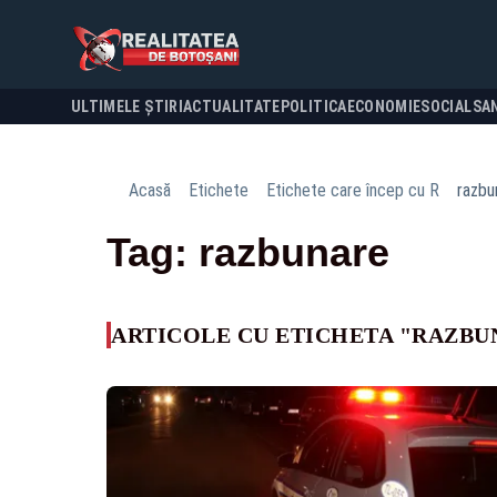
ULTIMELE ȘTIRI
ACTUALITATE
POLITICA
ECONOMIE
SOCIAL
SA
Acasă
Etichete
Etichete care încep cu R
razbu
Tag: razbunare
ARTICOLE CU ETICHETA "RAZBU