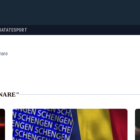
NATATE
SPORT
nare
NARE"