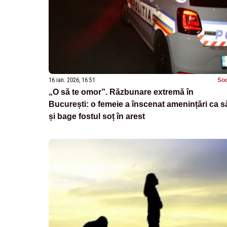
16 ian. 2026, 16:51
Soc
„O să te omor”. Răzbunare extremă în
București: o femeie a înscenat amenințări ca s
și bage fostul soț în arest