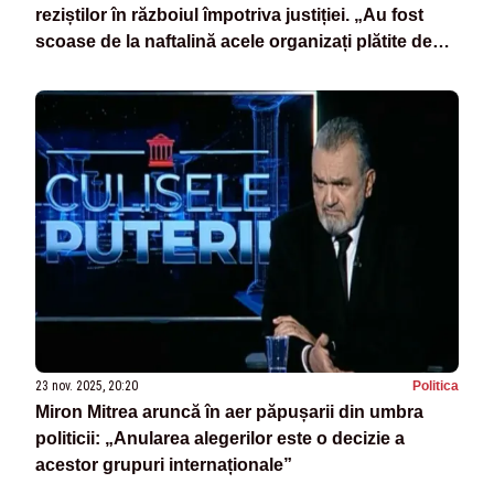
reziștilor în războiul împotriva justiției. „Au fost
scoase de la naftalină acele organizați plătite de
USAID și Soros”
23 nov. 2025, 20:20
Politica
Miron Mitrea aruncă în aer păpușarii din umbra
politicii: „Anularea alegerilor este o decizie a
acestor grupuri internaționale”