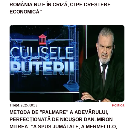
ROMÂNIA NU E ÎN CRIZĂ, CI PE CREȘTERE
ECONOMICĂ”
1 sept. 2025, 08:38
Politica
METODA DE ”PALMARE” A ADEVĂRULUI,
PERFECȚIONATĂ DE NICUȘOR DAN. MIRON
MITREA: ”A SPUS JUMĂTATE, A MERMELIT-O, A
ACOPERIT-O ȘI A LĂSAT-O AȘA”