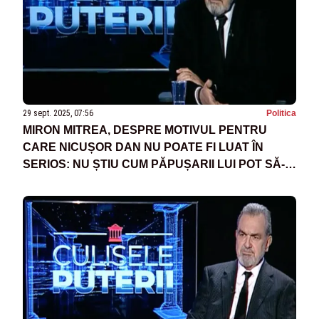
29 sept. 2025, 07:56
Politica
MIRON MITREA, DESPRE MOTIVUL PENTRU
CARE NICUȘOR DAN NU POATE FI LUAT ÎN
SERIOS: NU ȘTIU CUM PĂPUȘARII LUI POT SĂ-L
LASE SĂ APARĂ AȘA