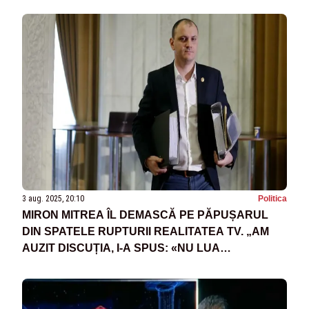
3 aug. 2025, 20:10
Politica
MIRON MITREA ÎL DEMASCĂ PE PĂPUȘARUL
DIN SPATELE RUPTURII REALITATEA TV. „AM
AUZIT DISCUȚIA, I-A SPUS: «NU LUA
TELEVIZIUNEA REALITATEA DE LA VÎNTU CĂ
AVEM ALTĂ STRATEGIE CU EA»”