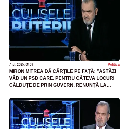
7 iul. 2025, 08:03
Politica
MIRON MITREA DĂ CĂRȚILE PE FAȚĂ: ”ASTĂZI
VĂD UN PSD CARE, PENTRU CÂTEVA LOCURI
CĂLDUȚE DE PRIN GUVERN, RENUNȚĂ LA
PRINCIPIUL LUI DE BAZĂ”