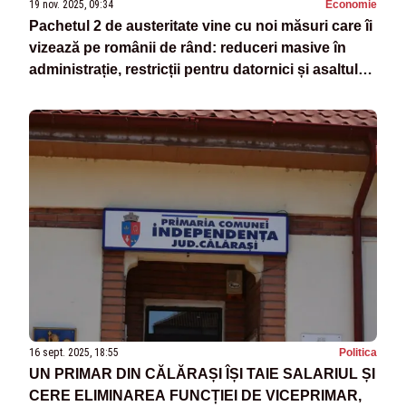
19 nov. 2025, 09:34
Economie
Pachetul 2 de austeritate vine cu noi măsuri care îi
vizează pe românii de rând: reduceri masive în
administrație, restricții pentru datornici și asaltul
ANAF asupra micilor contribuabili
16 sept. 2025, 18:55
Politica
UN PRIMAR DIN CĂLĂRAȘI ÎȘI TAIE SALARIUL ȘI
CERE ELIMINAREA FUNCȚIEI DE VICEPRIMAR,