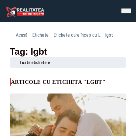
Acasă
Etichete
Etichete care încep cu L
lgbt
Tag: lgbt
Toate etichetele
ARTICOLE CU ETICHETA "LGBT"