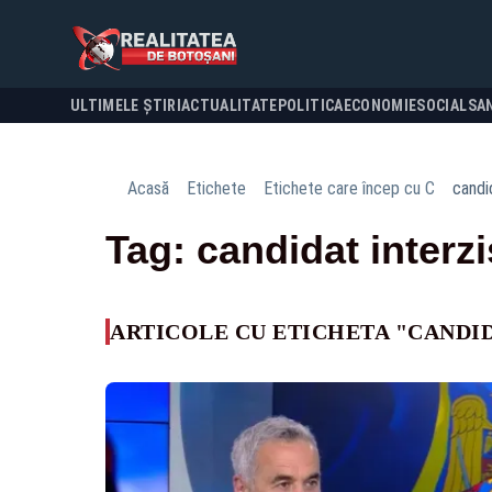
ULTIMELE ȘTIRI
ACTUALITATE
POLITICA
ECONOMIE
SOCIAL
SA
Acasă
Etichete
Etichete care încep cu C
candi
Tag: candidat interzi
ARTICOLE CU ETICHETA "CANDID