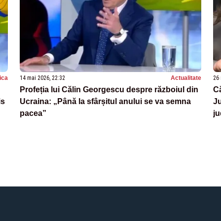
tica
14 mai 2026, 22:32
Actualitate
26 
Profeția lui Călin Georgescu despre războiul din
Că
is
Ucraina: „Până la sfârșitul anului se va semna
Ju
pacea”
ju
pr