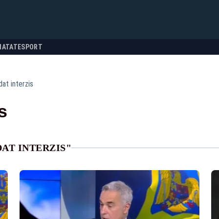
NATATE
SPORT
dat interzis
s
AT INTERZIS"