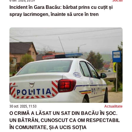
6 ian. 2026, 20:29
Social
Incident în Gara Bacău: bărbat prins cu cuțit și
spray lacrimogen, înainte să urce în tren
30 oct. 2025, 11:53
Actualitate
O CRIMĂ A LĂSAT UN SAT DIN BACĂU ÎN ȘOC.
UN BĂTRÂN, CUNOSCUT CA OM RESPECTABIL
ÎN COMUNITATE, ȘI-A UCIS SOȚIA