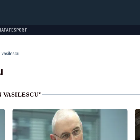
NATATE
SPORT
n vasilescu
u
 VASILESCU"