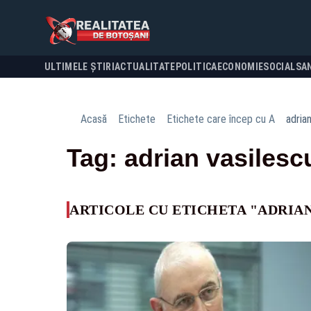
ULTIMELE ȘTIRI
ACTUALITATE
POLITICA
ECONOMIE
SOCIAL
SA
Acasă
Etichete
Etichete care încep cu A
adria
Tag: adrian vasilesc
ARTICOLE CU ETICHETA "ADRIAN