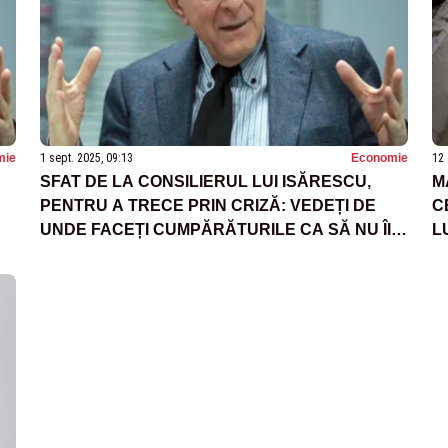
mie
1 sept. 2025, 09:13
Economie
12 
SFAT DE LA CONSILIERUL LUI ISĂRESCU,
M
PENTRU A TRECE PRIN CRIZĂ: VEDEȚI DE
C
UNDE FACEȚI CUMPĂRĂTURILE CA SĂ NU ÎI
L
ÎNCURAJAȚI PE CEI CARE VOR SĂ PROFITE
DE INFLAȚIE”